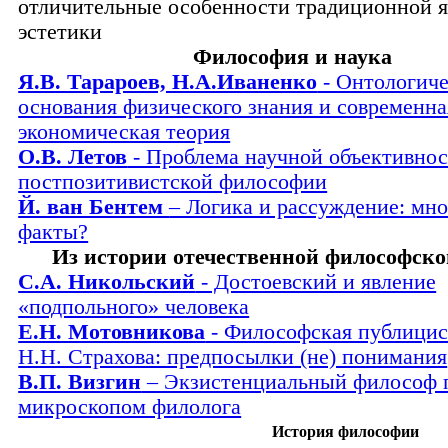
отличительные особенности традиционной 
эстетики
Философия и наука
Я.В. Тарароев, Н.А.Иваненко
- Онтологич
основания физического знания и современна
экономическая теория
О.В. Летов
- Проблема научной объективнос
постпозитивистской философии
Й. ван Бентем
– Логика и рассуждение: мно
факты?
Из истории отечественной философск
С.А. Никольский
- Достоевский и явление
«подпольного» человека
Е.Н. Мотовникова
- Философская публицис
Н.Н. Страхова: предпосылки (не) понимания
В.П. Визгин
– Экзистенциальный философ 
микроскопом филолога
История философии