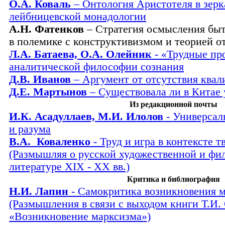
О.А. Коваль
– Онтология Аристотеля в зерк
лейбницевской монадологии
А.Н. Фатенков
– Стратегия осмысления быт
в полемике с конструктивизмом и теорией о
Л.А. Батаева, О.А. Олейник
-
«Т
рудные пр
аналитической философии сознания
Д.В. Иванов
– Аргумент от отсутствия квал
Д.Е. Мартынов
– Существовала ли в Китае 
Из редакционной почты
И.К. Асадуллаев, М.И. Илолов
-
Универсал
и разума
В.А.
Коваленко
- Труд и игра в контексте т
(Размышляя о русской художественной и фи
литературе
XIX
-
XX
вв.)
Критика и библиография
Н.И. Лапин
- Самокритика возникновения 
(Размышления в связи с выходом книги Т.И.
«Возникновение марксизма»)