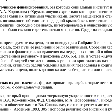
точников финансирования
, без которых социальный институт 
й А.А. Корнилова («Кружок ищущих христианского просвещения
розова были их активными участниками. Заслуга меценатов в с
 возможность объединить под одной крышей весь цвет столично
елигии, свободно развиваясь, интегрировалась в общественную 
не было связано с деятельностью меценатов. Средства складыва
как преследуемые им цели, то по поводу
цели Собраний
сошлюсь 
ю цель, хотя пути ее реализации были различными. Собрания хар
елигии и философии, возвращения им передовых позиций в общес
ественный результат» [Прокопова 2006, 65]. Так, в уставе «К
ой своей задачей считает помощь в усвоении христианских начал
лигии, ставились задачи усиления влияния православия в социу
и меняться и цели, вплоть до поиска идеала без религии или по
твах их достижения -
формах пропаганды идей, которые несет 
иодики
, о
деятельности секций
.
, который проповедовал «церковную укорененность» и «христиа
м В.А. Кожевникова, Ф.Д. Самарина, М.А. Новоселова
[7]
, иног
ком обществе памяти Вл. Соловьева», с его интересом к античн
ваний» [Арсеньев 1993, 305]: вопросы религиозной мистики и 