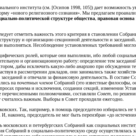
льного института (см. [Осипов 1998, 105]) дает возможность у
форму «нового религиозного сознания». Мы предлагаем проана
оциально-политической структуре общества
,
правовая основа
следует отметить важность этого критерия в становлении Собра
а, структуру и организацию секционной деятельности и заседаний
ли выполняться. Несоблюдение установленных требований могл
ифических ролей, которые они выполняли, ибо любой социальны
вительную и организационную работу: определение тем заседани
тором, дабы исключить какую-либо анархию при обсуждении те
частвуя в рассмотрении докладов, они занимались также хозяйс
заседаний и отвечали за финансовую деятельность. В составе 
ились на
почетных членов
Собраний (это известные философы, о
просах приема и исключения, создании секций, изменении Устав
ые перечисленными полномочиями, составляли
Совет
, по решен
у считалось важным. Выборы в Совет проходили ежегодно.
овских. Так, например, в помощь председателю избирались не т
 И, наконец, председатель не мог быть переизбран «до истечени
ь московских и петербургских Собраний как социальных институ
ия Собраний в социально-политическую среду осуществлялась за