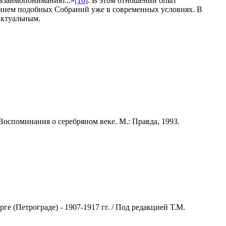
 взаимопониманию...»
[16]
. В этом отношении опыт
ванием подобных Собраний уже в современных условиях. В
 актуальным.
оспоминания о серебряном веке. М.: Правда, 1993.
е (Петрограде) - 1907-1917 гг. / Под редакцией Т.М.