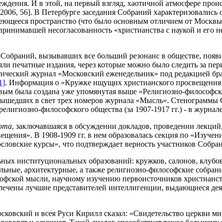
еждения. И в этой, на первый взгляд, хаотичной атмосфере про
2006, 56]. В Петербурге заседания Собраний характеризовалис
меющееся пространство (что было основным отличием от Москвы
ринимавшей несогласованность «христианства с наукой и его н
 Собраний, вызывавших все больший резонанс в обществе, появ
ли печатные издания, через которые можно было следить за пе
ический журнал «Московский еженедельник» под редакцией брат
1]
. Информация о «Кружке ищущих христианского просвещения р
ым была создана уже упомянутая выше «Религиозно-философская
 вышедших в свет трех номеров журнала «Мысль». Стенограммы 
елигиозно-философского общества (за 1907-1917 гг.) - в журнал
бота
, заключавшаяся в обсуждении докладов, проведении лекций
щения». В 1908-1909 гг. в нем образовалась секция по «Изучен
гословские курсы», что подтверждает верность участников Собр
ьных институциональных образований: кружков, салонов, клубов
ьные, архитектурные, а также религиозно-философские собрани
офской мысли, научному изучению первоисточников христианст
влечены лучшие представителей интеллигенции, выдающиеся дея
сковский и всея Руси Кирилл сказал: «Свидетельство церкви ми