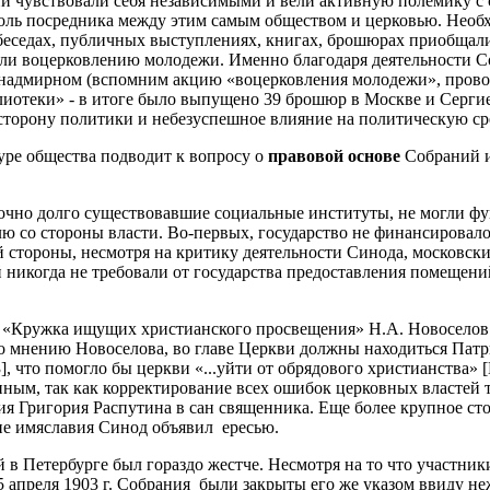
ий чувствовали себя независимыми и вели активную полемику с 
роль посредника между этим самым обществом и церковью. Необ
еседах, публичных выступлениях, книгах, брошюрах приобщали 
вали воцерковлению молодежи. Именно благодаря деятельности 
и надмирном (вспомним акцию «воцерковления молодежи», прово
иотеки» - в итоге было выпущено 39 брошюр в Москве и Сергие
 сторону политики и небезуспешное влияние на политическую ср
уре общества подводит к вопросу о
правовой основе
Собраний 
очно долго существовавшие социальные институты, не могли фун
ю со стороны власти. Во-первых, государство не финансировал
й стороны, несмотря на критику деятельности Синода, московск
никогда не требовали от государства предоставления помещени
ль «Кружка ищущих христианского просвещения» Н.А. Новоселов
о мнению Новоселова, во главе Церкви должны находиться Патри
3], что помогло бы церкви «...уйти от обрядового христианства
ым, так как корректирование всех ошибок церковных властей тр
ия Григория Распутина в сан священника. Еще более крупное ст
ние имяславия Синод объявил ересью.
 в Петербурге был гораздо жестче. Несмотря на то что участник
 апреля 1903 г. Собрания были закрыты его же указом ввиду н