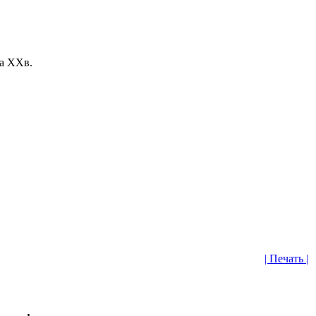
ла XXв.
| Печать |