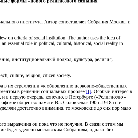
ьные формы «нового религиозного сознания
циального института. Автор сопоставляет Собрания Москвы и
w on criteria of social institution. The author uses the idea of
ential role in political, cultural, historical, social reality in
ия, институциональный подход, культура, религия,
, culture, religion, citizen society.
тва в их стремлении «к обновлению церковно-общественных
рументом в решении социальных проблем
[1]
. Особый интерес в
и в первую очередь, конечно, в Петербурге («Религиозно -
софское общество памяти Вл. Соловьева» 1905 -1918 гг. и
деляли достаточно внимания, то московские до сих пор мало
ого выражения он пока что не получил. В связи с этим мы
ие будет уделено московским Собраниям, однако без