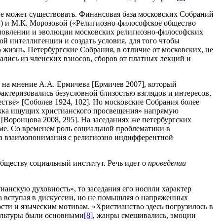
не может существовать. Финансовая база московских Собраний
») и М.К. Морозовой («Религиозно-философское общество
тановлении и эволюции московских религиозно-философских
й интеллигенции и создать условия, для того чтобы
жизнь. Петербургские Собрания, в отличие от московских, не
лись из членских взносов, сборов от платных лекций и
на мнение А.А. Ермичева [Ермичев 2007], который
актеризовались безусловной близостью взглядов и интересов,
тве» [Соболев 1924, 102]. Но московские Собрания более
ружка ищущих христианского просвещения» напрямую
 [Воронцова 2008, 295]. На заседаниях же петербургских
ме. Со временем роль социальной проблематики в
иска взаимопонимания с религиозно индифферентной
обществу социальный институт. Речь идет о
проведении
нскую духовность», то заседания его носили характер
да вступая в дискуссии, но не помышляя о напряженных
ости и языческим мотивам. «Христианство здесь погрузилось в
культуры были основными
[8]
, жанры смешивались, эмоции