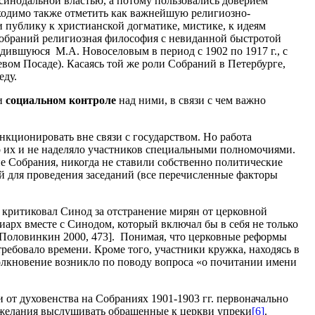
синодальной властью, а потому пользовались доверием
ходимо также отметить как важнейшую религиозно-
публику к христианской догматике, мистике, к идеям
Собраний религиозная философия с невиданной быстротой
дившуюся М.А. Новоселовым в период с 1902 по 1917 г., с
вом Посаде). Касаясь той же роли Собраний в Петербурге,
еду.
и
социальном контроле
над ними, в связи с чем важно
кционировать вне связи с государством. Но работа
о их и не наделяло участников специальными полномочиями.
ие Собрания, никогда не ставили собственно политические
й для проведения заседаний (все перечисленные факторы
 критиковал Синод за отстранение мирян от церковной
арх вместе с Синодом, который включал бы в себя не только
» [Половинкин 2000, 473]. Понимая, что церковные реформы
ебовало времени. Кроме того, участники кружка, находясь в
олкновение возникло по поводу вопроса «о почитании имени
и от духовенства на Собраниях 1901-1903 гг. первоначально
ежелания выслушивать обращенные к церкви упреки
[6]
.