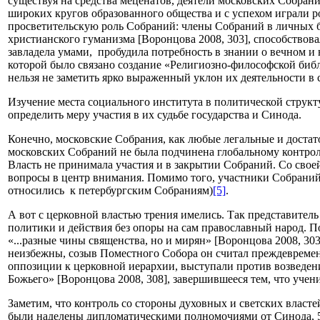
существуя на средства меценатов, деятели московских Собран
широких кругов образованного общества и с успехом играли 
просветительскую роль Собраний: члены Собраний в личных б
христианского гуманизма [Воронцова 2008, 303], способство
завладела умами, пробудила потребность в знании о вечном 
которой было связано создание «Религиозно-философской библ
нельзя не заметить ярко выраженный уклон их деятельности в
Изучение места социального института в политической структ
определить меру участия в их судьбе государства и Синода.
Конечно, московские Собрания, как любые легальные и достат
московских Собраний не была подчинена глобальному контрол
Власть не принимала участия и в закрытии Собраний. Со свое
вопросы в центр внимания. Помимо того, участники Собраний 
относились к петербургским Собраниям)
[5]
.
А вот с церковной властью трения имелись. Так представите
политики и действия без опоры на сам православный народ. П
«...разные чины священства, но и мирян» [Воронцова 2008, 30
неизбежны, созыв Поместного Собора он считал преждевременн
оппозиции к церковной иерархии, выступали против возведен
Божьего» [Воронцова 2008, 308], завершившееся тем, что уче
Заметим, что контроль со стороны духовных и светских властей
были наделены дипломатическими полномочиями от Синода, 5