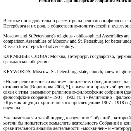
Религиозно - философские собрания Москв
В статье последовательно рассмотрены религиозно-философск
Петербурга и их роль в общественно-политической и культурн
Moscow and St.Petersburg's religious - philosophical Assemblies are con
comparison Assemblies of Moscow and St. Petersburg for better understa
Russian life of epoch of silver century.
КЛЮЧЕВЫЕ СЛОВА: Москва, Петербург, государство, церковь, 
гражданское общество.
KEYWORDS: Moscow, St. Petersburg, state, church, «new religious cons
«Новое религиозное сознание» - движение, объединившее на 
отношений» [Воронцова 2008, 5], в желании придать обществ
связи с этим вызывают религиозно-философские собрания (дале
философские собрания» 1901 - 1903 гг. и «Религиозно - филосо
«Кружок ищущих христианского просвещения» 1907 - 1918 гг.
изучены.
Уже наметился и такой подход к изучению Собраний, который
хотели бы попытаться осмыслить деятельность Собраний в кон
сравнительного анализа деятельности «москвичей» и «петербур