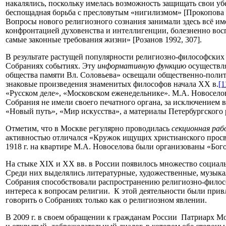
накалялись, поскольку имелась возможность защищать свои уб
беспощадная борьба с пресловутым «нигилизмом» [Прокопова 
Вопросы нового религиозного сознания занимали здесь всё и
конфронтацией духовенства и интеллигенции, болезненно восп
самые законные требования жизни» [Розанов 1992, 307].
В результате растущей популярности религиозно-философских
Собраниях событиях. Эту
информативную функцию
осуществля
общества памяти Вл. Соловьева» освещали общественно-полит
знаковые произведения знаменитых философов начала ХХ в.
[1
«Русском деле», «Московском еженедельнике». М.А. Новоселов
Собрания не имели своего печатного органа, за исключением
«Новый путь», «Мир искусства», а материалы Петербургского р
Отметим, что в Москве регулярно проводилась
секционная ра
активностью отличался «Кружок ищущих христианского просве
1918 г. на квартире М.А. Новоселова были организованы «Бо
На стыке XIX и XX вв. в России появилось множество социал
Среди них выделялись литературные, художественные, музыкал
Собрания способствовали распространению религиозно-филос
интереса к вопросам религии. К этой деятельности были при
говорить о Собраниях только как о религиозном явлении.
В 2009 г. в своем обращении к гражданам России Патриарх Мо