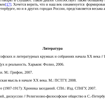
 говорят и слушают. Такой диалог способствует также большему
жен
[17]
. Хочется верить, что и наш век ознаменуется формиро
етербурге, но и в других городах России, представляется весьма
Литература
фских и литературных кружках и собраниях начала ХХ века // В
ух и реальность. Харьков: Фолио, 2006.
и. М.: Грифон, 2007.
кая мысль в начале ХХ века. М.: ПСТГУ, 2008.
 (1907-1917): Хроника заседаний. СПб.: Изд. СПбГУ, 2007.
й, дискуссии // Религиозно-философское общество в С.-Петербург