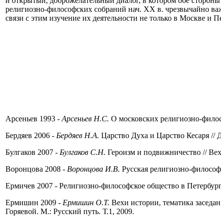
и открытый, доброжелательный диалог, в котором обе стороны
религиозно-философских собраний нач. XX в. чрезвычайно ва
связи с этим изучение их деятельности не только в Москве и П
Арсеньев 1993 -
Арсеньев Н.С.
О московских религиозно-филосо
Бердяев 2006 -
Бердяев Н.А.
Царство Духа и Царство Кесаря // Д
Булгаков 2007 -
Булгаков С.Н.
Героизм и подвижничество // Вех
Воронцова 2008 -
Воронцова И.В.
Русская религиозно-философс
Ермичев 2007 - Религиозно-философское общество в Петербурге
Ермишин 2009 -
Ермишин О.Т.
Вехи истории, тематика заседани
Горяевой. М.: Русский путь. Т.1, 2009.