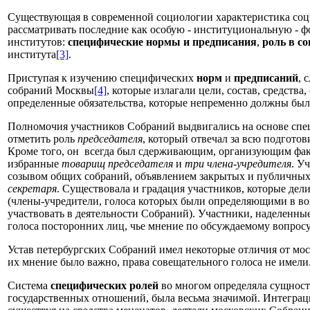
Существующая в современной социологии характеристика социа
рассматривать последние как особую - институциональную - 
институтов:
специфические
нормы и предписания
,
роль в с
института
[3]
.
Приступая к изучению специфических
норм
и
предписаний
, 
собраний Москвы
[4]
, которые излагали цели, состав, средств
определенные обязательства, которые непременно должны бы
Полномочия участников Собраний выдвигались на основе спец
отметить роль
председателя
, который отвечал за всю подгото
Кроме того, он всегда был сдерживающим, организующим фак
избранные
товарищ председателя
и
три члена-учредителя
. У
созывом общих собраний, объявлением закрытых и публичных 
секретаря
. Существовала и градация участников, которые дел
(члены-учредители, голоса которых были определяющими в во
участвовать в деятельности Собраний). Участники, наделенн
голоса посторонних лиц, чье мнение по обсуждаемому вопрос
Устав петербургских Собраний имел некоторые отличия от моск
их мнение было важно, права совещательного голоса не имели.
Система
специфических ролей
во многом определяла сущност
государственных отношений, была весьма значимой. Интеграц