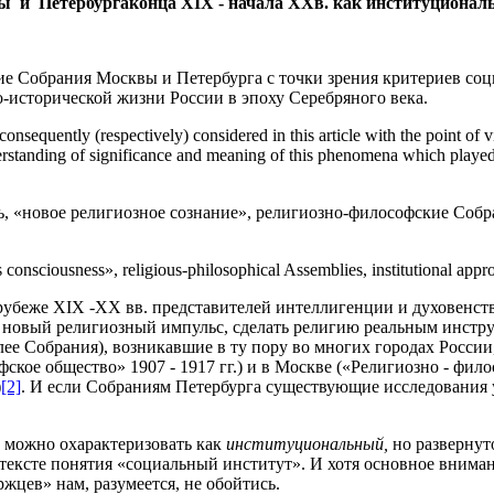
ы и Петербургаконца XIX - начала XXв. как институционал
ие Собрания Москвы и Петербурга с точки зрения критериев со
о-исторической жизни России в эпоху Серебряного века.
sequently (respectively) considered in this article with the point of vie
nding of significance and meaning of this phenomena which played an ess
«новое религиозное сознание», религиозно-философские Собран
ciousness», religious-philosophical Assemblies, institutional approach
рубеже XIX -XX вв. представителей интеллигенции и духовенс
у новый религиозный импульс, сделать религию реальным инст
е Собрания), возникавшие в ту пору во многих городах России, 
фское общество» 1907 - 1917 гг.) и в Москве («Религиозно - фило
)
[2]
. И если Собраниям Петербурга существующие исследования у
 можно охарактеризовать как
институциональный,
но развернут
тексте понятия «социальный институт». И хотя основное вниман
жцев» нам, разумеется, не обойтись.