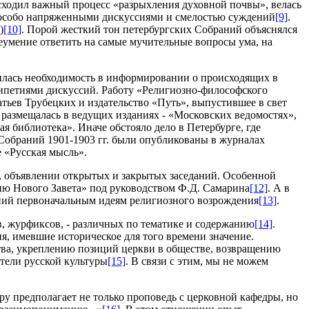
исходил важный процесс «разрыхления духовной почвы», велась
ь особо напряженными дискуссиями и смелостью суждений
[9]
.
)
[10]
. Порой жесткий тон петербургских Собраний объяснялся
еумение ответить на самые мучительные вопросы ума, на
илась необходимость в информировании о происходящих в
рипетиями дискуссий. Работу «Религиозно-философского
ьев Трубецких и издательство «Путь», выпустившее в свет
азмещалась в ведущих изданиях - «Московских ведомостях»,
 библиотека». Иначе обстояло дело в Петербурге, где
Собраний 1901-1903 гг. были опубликованы в журналах
е «Русская мысль».
, объявлении открытых и закрытых заседаний. Особенной
ию Нового Завета» под руководством Ф.Д. Самарина
[12]
. А в
аний первоначальным идеям религиозного возрождения
[13]
.
, журфиксов, - различных по тематике и содержанию
[14]
.
я, имевшие историческое для того времени значение.
ва, укреплению позиций церкви в обществе, возвращению
тели русской культуры
[15]
. В связи с этим, мы не можем
ру предполагает не только проповедь с церковной кафедры, но