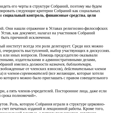
видеть его черты в структуре Собраний, поэтому мы будем
лизировать следующие критерии Собраний как социальных
и
социальный контроль
,
финансовые средства
,
цели
ний. Они нашли отражение в Уставах религиозно-философских
. Устав, как документ, налагал на участников Собраний
о быть причиной исключения.
й институт всегда эти роли делегирует. Среди них можно
й, очередность выступлений, выбор участвующих в дискуссиях.
х или иных вопросов. Помощь председателю оказывали
твенными, издательскими и административными делами,
Собраний имелись должности
казначея
,
библиотекаря
,
свобожденные от членских взносов),
действительных членов
а) и
членов-соревнователей
(все желающие, которые хотели
ию которого можно было приглашать с правом совещательного
ри, а пять членов-учредителей. Посторонние лица, даже если
я срока полномочий».
тов. Роль, которую Собрания играли в структуре церковно-
 счет печатных изданий и лекционной работы. Кроме того,