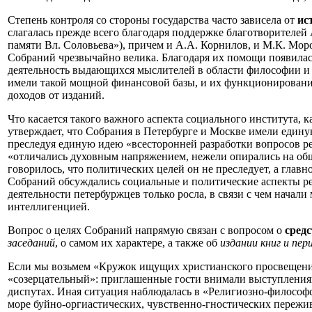
Степень контроля со стороны государства часто зависела от
ис
слагалась прежде всего благодаря поддержке благотворителе
памяти Вл. Соловьева»), причем и А.А. Корнилов, и М.К. Мо
Собраний чрезвычайно велика. Благодаря их помощи появилась
деятельность выдающихся мыслителей в области философии и р
имели такой мощной финансовой базы, и их функционирование 
доходов от изданий.
Что касается такого важного аспекта социального института, 
утверждает, что Собрания в Петербурге и Москве имели едину
преследуя единую идею «всесторонней разработки вопросов р
«отличались духовным напряжением, нежели опирались на общ
говорилось, что политических целей он не преследует, а главн
Собраний обсуждались социальные и политические аспекты ре
деятельности петербуржцев только росла, в связи с чем начал
интеллигенцией.
Вопрос о целях Собраний напрямую связан с вопросом о
средс
заседаний
, о самом их характере, а также об
издании книг и пер
Если мы возьмем «Кружок ищущих христианского просвещения»
«созерцательный»: приглашенные гости внимали выступления
диспутах. Иная ситуация наблюдалась в «Религиозно-философс
море буйно-оргиастических, чувственно-гностических пережи