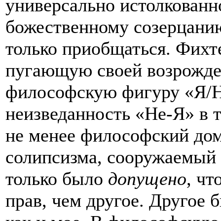
универсально истолкованно
божественному созерцан
только приобщаться. Фихт
пугающую своей возрожде
философскую фигуру «Я/Не
неизведанность «Не-Я» в 
не менее философский дом
солипсизма, сооружаемый с
только было
допущено
, чт
прав, чем другое. Другое 