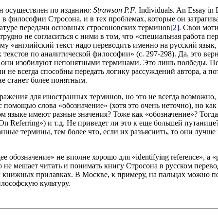
 Он осуществлен по изданию:
Strawson
P.
F
. Individuals. An Essay in
в философии Стросона, и в тех проблемах, которые он затрагив
атуре передачи основных стросоновских терминов
[2]
. Свои мот
рудно не согласиться с ними в том, что «специальная работа п
тому «английский текст надо переводить именно на русский язык,
текстов по аналитической философии» (с. 297-298). Да, это вер
то они изобилуют непонятными терминами. Это лишь полбеды. П
 не всегда способны передать логику рассуждений автора, а пото
е станет более понятным.
ыражения для иностранных терминов, но это не всегда возможно,
 с помощью слова «обозначение» (хотя это очень неточно), но как
ском языке имеют разные значения? Тоже как «обозначение»? Тог
On Referring») и т.д. Не приведет ли это к еще большей путани
нные термины, тем более что, если их разъяснить, то они лучше
е обозначение» не вполне хорошо для «identifying reference», а «
это не мешает читать и понимать книгу Стросона в русском перев
их книжных прилавках. В Москве, к примеру, на пальцах можно пе
илософскую культуру.