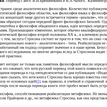
ки
. Перевод с англ. В.Н.Брюшинкина и В.А.Чалого. Калининград:
странен среди аналитических философов. Количество публикуем
итической философии областях, как философия языка и философ
их концепций чаще других встречается термин «реализм», что у
а образуют сегодня передний фронт философских баталий. Одна
енштейна и философов обыденного языка, идеи которых опреде
рамм. Произошедшее изменение, которое обычно квалифицируют
итической философии второй половины ХХ в., и ключевую роль 
тем, заслуга Стросона состоит не просто в том, что он снял «з
инципиально нового - аналитического - типа. Реабилитация не 
зработанный им подход сохраняет значение и в наше время. Безу
кого исследования, но многие авторы вслед за Стросоном видят 
ной практики.
яет интерес не только как памятник философской мысли определ
то означает, что хотя русский перевод этой книги появился спуст
 издания перевода в год пятидесятилетия со дня публикации «Ин
нужно сказать, что хотя книга Стросона была хорошо известна с
изу ее основных идей
[1]
, как правило, в учебной и справочной 
перь после выхода перевода книги этот пробел может быть устр
лософом, способствовавшим реабилитации метафизики. Не меньш
м Прайором и др., но метафизика Стросона, как она представле