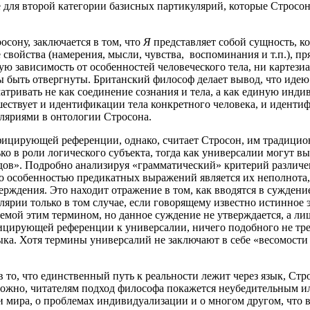
 для второй категории базисных партикулярий, которые Стросон 
росону, заключается в том, что
Я
представляет собой сущность, 
ые свойства (намерения, мысли, чувства, воспоминания и т.п.), 
ую зависимость от особенностей человеческого тела, ни картези
 быть отвергнуты. Британский философ делает вывод, что идею л
матривать не как соединение сознания и тела, а как единую инд
ествует и идентификации тела конкретного человека, и идентиф
ляриями в онтологии Стросона.
цирующей референции, однако, считает Стросон, им традицион
ко в роли логического субъекта, тогда как универсалии могут в
дов». Подробно анализируя «грамматический» критерий различе
о особенностью предикатных выражений является их неполнота, 
ерждения. Это находит отражение в том, как вводятся в сужден
ярии только в том случае, если говорящему известно истинное 
мой этим термином, но данное суждение не утверждается, а лиш
фицирующей референции к универсалии, ничего подобного не треб
ыка. Хотя термины универсалий не заключают в себе «весомости 
 то, что единственный путь к реальности лежит через язык, Ст
можно, читателям подход философа покажется неубедительным ил
и мира, о проблемах индивидуализации и о многом другом, что в