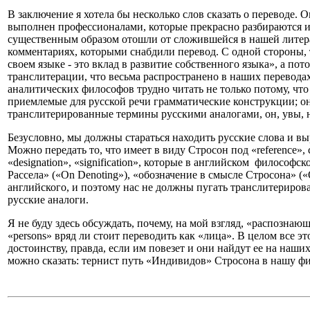
В заключение я хотела бы несколько слов сказать о переводе.
выполнен профессионалами, которые прекрасно разбираются и 
существенным образом отошли от сложившейся в нашей литер
комментариях, которыми снабдили перевод. С одной стороны, т
своем языке - это вклад в развитие собственного языка», а по
транслитерации, что весьма распространено в наших переводах 
аналитических философов трудно читать не только потому, ч
приемлемые для русской речи грамматические конструкции; они
транслитерированные термины русскими аналогами, он, увы, н
Безусловно, мы должны стараться находить русские слова и в
Можно передать то, что имеет в виду Стросон под «reference»,
«designation», «signification», которые в английском философ
Рассела» («On Denoting»), «обозначение в смысле Стросона» («
английского, и поэтому нас не должны пугать транслитерирова
русские аналоги.
Я не буду здесь обсуждать, почему, на мой взгляд, «распознающе
«persons» вряд ли стоит переводить как «лица». В целом все 
достоинству, правда, если им повезет и они найдут ее на наш
можно сказать: тернист путь «Индивидов» Стросона в нашу ф