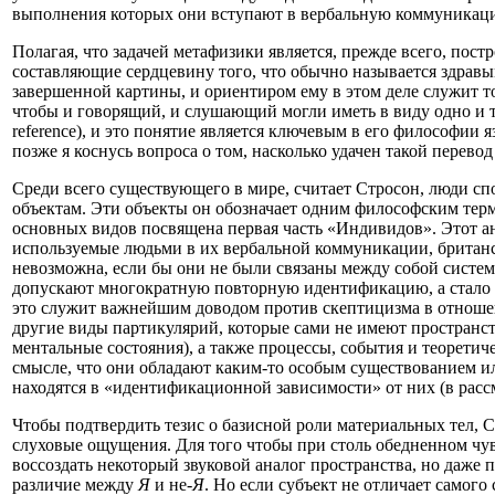
выполнения которых они вступают в вербальную коммуникаци
Полагая, что задачей метафизики является, прежде всего, пос
составляющие сердцевину того, что обычно называется здравым
завершенной картины, и ориентиром ему в этом деле служит т
чтобы и говорящий, и слушающий могли иметь в виду одно и 
reference), и это понятие является ключевым в его философии
позже я коснусь вопроса о том, насколько удачен такой перевод
Среди всего существующего в мире, считает Стросон, люди
объектам. Эти объекты он обозначает одним философским терм
основных видов посвящена первая часть «Индивидов». Этот а
используемые людьми в их вербальной коммуникации, британс
невозможна, если бы они не были связаны между собой систе
допускают многократную повторную идентификацию, а стало 
это служит важнейшим доводом против скептицизма в отноше
другие виды партикулярий, которые сами не имеют пространс
ментальные состояния), а также процессы, события и теоретич
смысле, что они обладают каким-то особым существованием ил
находятся в «идентификационной зависимости» от них (в расс
Чтобы подтвердить тезис о базисной роли материальных тел, 
слуховые ощущения. Для того чтобы при столь обедненном чу
воссоздать некоторый звуковой аналог пространства, но даже п
различие между
Я
и не-
Я
. Но если субъект не отличает самого