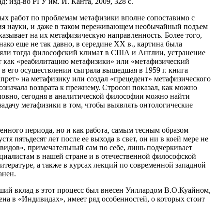
 изд-во РГУ им. И. Канта, 2009, 328 с.
ых работ по проблемам метафизики вполне сопоставимо с
ия науки, и даже в таком переживающем необычайный подъем
казывает на их метафизическую направленность. Более того,
ко еще не так давно, в середине ХХ в., картина была
ляли тогда философский климат в США и Англии, устранение
 как «реабилитацию метафизики» или «метафизический
в его осуществлении сыграла вышедшая в 1959 г. книга
апрет» на метафизику или создал «прецедент» метафизического
означала возврата к прежнему. Стросон показал, как можно
словно, сегодня в аналитической философии можно найти
задачу метафизики в том, чтобы выявлять онтологические
енного периода, но и как работа, самым тесным образом
я пятьдесят лет после ее выхода в свет, он ни в коей мере не
дивидов», примечательный сам по себе, лишь подчеркивает
пециалистам в нашей стране и в отечественной философской
литературе, а также в курсах лекций по современной западной
анен.
ий вклад в этот процесс был внесен Уиллардом В.О.Куайном,
на в «Индивидах», имеет ряд особенностей, о которых стоит