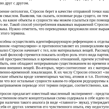
ю друг с другом.
троение онтологии, Стросон берет в качестве отправной точки 
 смыслом. Выявляя, так сказать, основные роды сущего, он тем
о, на какие объекты и сущности мы можем ссылаться при помощ
то же. Такой способ употребления языковых выражений Стросон
 языка. Нужно отметить, что переводчики предложили иное выраж
 этого термина.
 способны осуществлять идентифицирующую референцию к отдел
ином «партикулярии» и противопоставляет их универсалиям врод
нализ Стросон начинает с тел, или материальных вещей. Рассма
кий философ стремится показать особую роль этого вида парти
мой пространственных и временных отношений, причем устойчиво
быть, они обладают непрерывным существованием во времени и 
нии внешних вещей. Во-вторых, через соотнесение их с матер
твенно-временной локализации. К их числу Стросон относит «л
еские объекты вроде элементарных частиц, атомов и т.п. Поэто
и что все остальные сущности каким-то образом редуцируемы к 
матриваемом переводе этот термин передан, соответственно, как
Стросон предлагает известный мысленный эксперимент - предст
вственном опыте концептуальная схема содержала в себе идею 
ри наличии такого аналога (в виде «главного» звука), утвержда
 себя от других элементов его чувственного опыта, ему недоступ