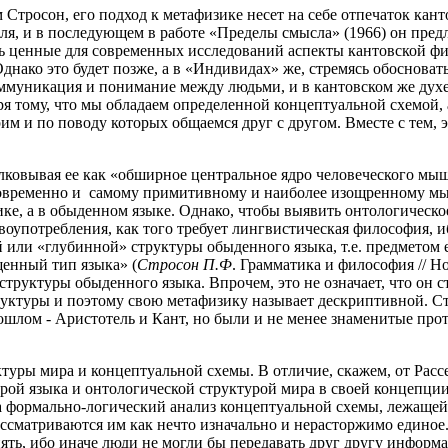
Стросон, его подход к метафизике несет на себе отпечаток кант
ля, и в последующем в работе «Пределы смысла» (1966) он пред
ть ценные для современных исследований аспекты кантовской фи
ако это будет позже, а в «Индивидах» же, стремясь обосновать
оммуникация и понимание между людьми, и в кантовском же духе
я тому, что мы обладаем определенной концептуальной схемой, 
м и по поводу которых общаемся друг с другом. Вместе с тем, 
ковывая ее как «обширное центральное ядро человеческого мышлен
новременно и самому примитивному и наиболее изощренному мыш
ке, а в обыденном языке. Однако, чтобы выявить онтологическо
воупотребления, как того требует лингвистическая философия, и
 или «глубинной» структуры обыденного языка, т.е. предметом е
енный тип языка» (
Стросон П.Ф
. Грамматика и философия // Но
структуры обыденного языка. Впрочем, это не означает, что он
труктуры и поэтому свою метафизику называет дескриптивной. С
шлом - Аристотель и Кант, но были и не менее знаменитые прот
ктуры мира и концептуальной схемы. В отличие, скажем, от Расс
рой языка и онтологической структурой мира в своей концепции
 формально-логический анализ концептуальной схемы, лежащей в
ассматриваются им как нечто изначально и нерасторжимо единое
 ибо иначе люди не могли бы передавать друг другу информаци