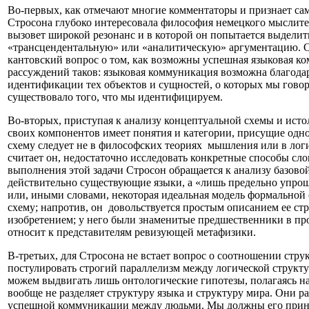
Во-первых, как отмечают многие комментаторы и признает сам 
Стросона глубоко интересовала философия немецкого мыслите
вызовет широкой резонанс и в которой он попытается выдели
«трансцендентальную» или «аналитическую» аргументацию. Одн
кантовский вопрос о том, как возможны успешная языковая к
рассуждений таков: языковая коммуникация возможна благодар
идентификации тех объектов и сущностей, о которых мы говори
существовало того, что мы идентифицируем.
Во-вторых, приступая к анализу концептуальной схемы и истол
своих компонентов имеет понятия и категории, присущие од
схему следует не в философских теориях мышления или в логи
считает он, недостаточно исследовать конкретные способы сло
выполнения этой задачи Стросон обращается к анализу базовой
действительно существующие языки, а «лишь предельно упрощ
или, иными словами, некоторая идеальная модель формальной 
схему; напротив, он довольствуется простым описанием ее с
изобретением; у него были знаменитые предшественники в про
относит к представителям ревизующей метафизики.
В-третьих, для Стросона не встает вопрос о соотношении стру
постулировать строгий параллелизм между логической структу
можем выдвигать лишь онтологические гипотезы, полагаясь на
вообще не разделяет структуру языка и структуру мира. Они р
успешной коммуникации между людьми. Мы должны его принять,