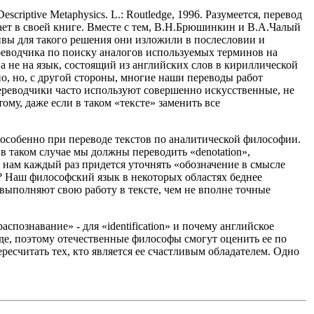
 Descriptive Metaphysics. L.: Routledge, 1996. Разумеется, перевод
ает в своей книге. Вместе с тем, В.Н.Брюшинкин и В.А.Чалый
ивы для такого решения они изложили в послесловии и
ереводчика по поиску аналогов используемых терминов на
 а не на язык, состоящий из английских слов в кириллической
но, но, с другой стороны, многие наши переводы работ
ереводчики часто используют совершенно искусственные, не
му, даже если в таком «тексте» заменить все
 особенно при переводе текстов по аналитической философии.
 в таком случае мы должны переводить «denotation»,
да нам каждый раз придется уточнять «обозначение в смысле
це? Наш философский язык в некоторых областях беднее
 выполняют свою работу в тексте, чем не вполне точные
распознавание» - для «identification» и почему английское
оде, поэтому отечественные философы смогут оценить ее по
ресчитать тех, кто является ее счастливым обладателем. Одно