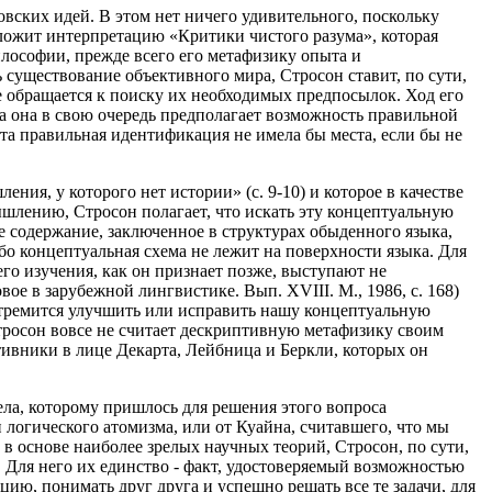
овских идей. В этом нет ничего удивительного, поскольку
ложит интерпретацию «Критики чистого разума», которая
лософии, прежде всего его метафизику опыта и
 существование объективного мира, Стросон ставит, по сути,
 обращается к поиску их необходимых предпосылок. Ход его
а она в свою очередь предполагает возможность правильной
эта правильная идентификация не имела бы места, если бы не
ия, у которого нет истории» (с. 9-10) и которое в качестве
лению, Стросон полагает, что искать эту концептуальную
е содержание, заключенное в структурах обыденного языка,
бо концептуальная схема не лежит на поверхности языка. Для
го изучения, как он признает позже, выступают не
вое в зарубежной лингвистике. Вып. XVIII. М., 1986, с. 168)
 стремится улучшить или исправить нашу концептуальную
тросон вовсе не считает дескриптивную метафизику своим
ивники в лице Декарта, Лейбница и Беркли, которых он
ела, которому пришлось для решения этого вопроса
 логического атомизма, или от Куайна, считавшего, что мы
 основе наиболее зрелых научных теорий, Стросон, по сути,
. Для него их единство - факт, удостоверяемый возможностью
ю, понимать друг друга и успешно решать все те задачи, для