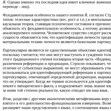
Я
. Однако именно эта последняя идея имеет ключевое значение
переводе - лиц).
Фундаментальная особенность нашего понятия
Я
, согласно Ст
типов: телесные характеристики (вес, рост и т.п.) и ментальн
каузальная теория, ставящая психические состояния в причинн
объяснить эту фундаментальную особенность, а потому должны
анализируемого понятия. Человеческое существо следует расс
сущности объясняется тем, что идентификация личности предш
материальными телами личности являются базисными партику
Партикулярии являются не единственными объектами идентифи
поскольку считается, что они могут выступать в суждении толь
этого традиционного учения посвящена вторая часть «Индиви
различения референции и предикации, Стросон показывает, чт
отличие от субъектных выражений, не могут образовывать утв
использоваться для идентифицирующей референции к партикул
партикулярии, отвечающей определенной дескрипции, выражае
что он утверждает. Когда же термин используется для иденти
некоего эмпирического факта, а подразумевает лишь знание яз
за ними той степени реальности, какую отводит им наш язык.
Итак, разделяя с другими аналитическими метафизиками веру в
взятого в его деятельностно-функциональном измерении. Воз
расширяет наши представления о языке, о соотношении языка 