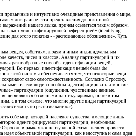
наши привычные и интуитивно очевидные представления о мире,
 самым достраивает эти представления до некоторой
и выражений нашего языка, причем ссылаться таким образом,
 называет «идентифицирующей референцией» (identifying
ение для этого понятия - «распознающее обозначение». Чуть
ьным вещам, событиям, людям и иным индивидуальным
е качеств, чисел и классов. Анализу партикулярий и их
тривая разнообразные способы идентификации вещей,
кулярий. Во-первых, идентификация вещей была бы
сть этой системы обеспечивается тем, что некоторые вещи
сохраняют свою самотождественность. Согласно Стросону,
иальными телами люди способны идентифицировать и многие
ичные» партикулярии (ощущения, чувственные данные,
му вещи являются базисными партикуляриями, но не в том
ним, а в том смысле, что многие другие виды партикулярий
 «зависимость по распознаванию»).
авить себе мир, который населяют существа, имеющие лишь
повторно идентифицируемой партикулярии, необходимо
ет Стросон, в рамках концептуальной схемы нельзя провести
на идея объективной партикулярии, как недоступна и сама идея