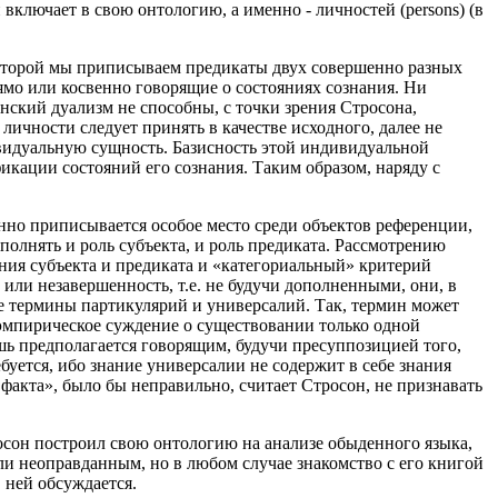
включает в свою онтологию, а именно - личностей (persons) (в
которой мы приписываем предикаты двух совершенно разных
прямо или косвенно говорящие о состояниях сознания. Ни
анский дуализм не способны, с точки зрения Стросона,
ичности следует принять в качестве исходного, далее не
ивидуальную сущность. Базисность этой индивидуальной
икации состояний его сознания. Таким образом, наряду с
но приписывается особое место среди объектов референции,
ыполнять и роль субъекта, и роль предиката. Рассмотрению
ния субъекта и предиката и «категориальный» критерий
или незавершенность, т.е. не будучи дополненными, они, в
ие термины партикулярий и универсалий. Так, термин может
эмпирическое суждение о существовании только одной
ь предполагается говорящим, будучи пресуппозицией того,
уется, ибо знание универсалии не содержит в себе знания
факта», было бы неправильно, считает Стросон, не признавать
росон построил свою онтологию на анализе обыденного языка,
и неоправданным, но в любом случае знакомство с его книгой
 ней обсуждается.