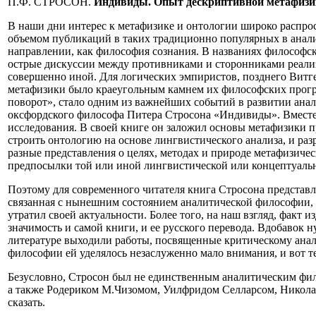
П.Ф. СТРОСОН.
Индивиды. Опыт дескриптивной метафизи
В наши дни интерес к метафизике и онтологии широко распро
объемом публикаций в таких традиционно популярных в анал
направлении, как философия сознания. В названиях философск
острые дискуссии между противниками и сторонниками реализм
совершенно иной. Для логических эмпиристов, позднего Витг
метафизики было краеугольным камнем их философских прог
поворот», стало одним из важнейших событий в развитии анал
оксфордского философа Питера Стросона «Индивиды». Вместе с 
исследования. В своей книге он заложил основы метафизики пр
строить онтологию на основе лингвистического анализа, и ра
разные представления о целях, методах и природе метафизичес
предпосылки той или иной лингвистической или концептуаль
Поэтому для современного читателя книга Стросона представл
связанная с нынешним состоянием аналитической философии, а э
утратил своей актуальности. Более того, на наш взгляд, факт
значимость и самой книги, и ее русского перевода. Вдобавок 
литературе выходили работы, посвященные критическому анал
философии ей уделялось незаслуженно мало внимания, и вот те
Безусловно, Стросон был не единственным аналитическим фи
а также Родериком М.Чизомом, Уилфридом Селларсом, Николасо
сказать.