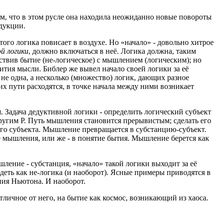
ом, что в этом русле она находила неожиданно новые повороты
сдукции.
ого логика повисает в воздухе. Но «начало» - довольно хитрое
й логики
, должно включаться в неё. Логика должна, таким
ствив бытие (не-логическое) с мышлением (логическим); но
ития мысли. Библер же вывел начало своей логики за её
не одна, а несколько (множество) логик, дающих разное
х пути расходятся, в точке начала между ними возникает
. Задача дедуктивной логики - определить логический субъект
другим P. Путь мышления становится прерывистым; сделать его
го субъекта. Мышление превращается в субстанцию-субъект.
ие мышления, или же - в понятие бытия. Мышление берется как
ление - субстанция, «начало» такой логики выходит за её
лядеть как не-логика (и наоборот). Ясные примеры приводятся в
ния Ньютона. И наоборот.
тличное от него, на бытие как космос, возникающий из хаоса.