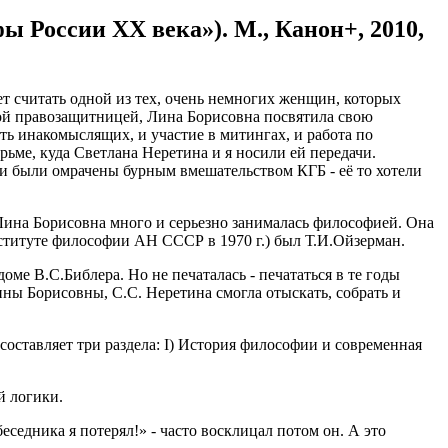
России ХХ века»). М., Канон+, 2010,
т считать одной из тех, очень немногих женщин, которых
дной правозащитницей, Лина Борисовна посвятила свою
ь инакомыслящих, и участие в митингах, и работа по
ьме, куда Светлана Неретина и я носили ей передачи.
 дни были омрачены бурным вмешательством КГБ - её то хотели
ина Борисовна много и серьезно занималась философией. Она
ституте философии АН СССР в 1970 г.) был Т.И.Ойзерман.
ме В.С.Библера. Но не печаталась - печататься в те годы
ины Борисовны, С.С. Неретина смогла отыскать, собрать и
оставляет три раздела: I) История философии и современная
й логики.
седника я потерял!» - часто восклицал потом он. А это