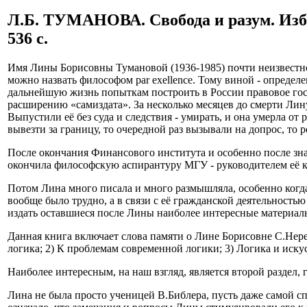
Л.Б. ТУМАНОВА. Свобода и разум. Избр
536 с.
Имя Лины Борисовны Тумановой (1936-1985) почти неизвестно 
можно назвать философом par exellence. Тому виной - определ
дальнейшую жизнь попыткам построить в России правовое госу
расширению «самиздата». За несколько месяцев до смерти Лину
Выпустили её без суда и следствия - умирать, и она умерла от
вывезти за границу, то очередной раз вызывали на допрос, то р
После окончания Финансового института и особенно после зн
окончила философскую аспирантуру МГУ - руководителем её к
Потом Лина много писала и много размышляла, особенно когда 
вообще было трудно, а в связи с её гражданской деятельность
издать оставшиеся после Лины наиболее интересные материал
Данная книга включает слова памяти о Лине Борисовне С.Нере
логика; 2) К проблемам современной логики; 3) Логика и искус
Наиболее интересным, на наш взгляд, является второй раздел,
Лина не была просто ученицей В.Библера, пусть даже самой сп