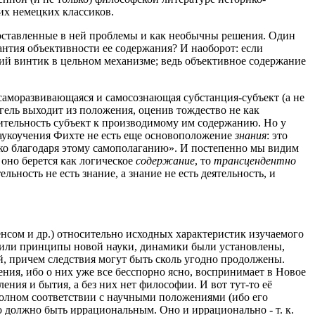
их немецких классиков.
 поставленные в ней проблемы и как необычны решения. Один
рантия объективности ее содержания? И наоборот: если
ний винтик в цельном механизме; ведь объективное содержание
 саморазвивающаяся и самосознающая субстанция-субъект (а не
егель выходит из положения, оценив тождество не как
вительность субъект к производимому им содержанию. Но у
 наукоучения Фихте не есть еще основоположение
знания
: это
олько благодаря этому самополаганию». И постепенно мы видим
оно берется как логическое
содержание
, то
трансцендентно
ьность не есть знание, а знание не есть деятельность, и
енсом и др.) относительно исходных характеристик изучаемого
», или принципы новой науки, динамики были установлены,
й, причем следствия могут быть сколь угодно продолжены.
ния, ибо о них уже все бесспорно ясно, воспринимает в Новое
ения и бытия, а без них нет философии. И вот тут-то её
в полном соответствии с научными положениями (ибо его
о должно быть иррациональным. Оно и иррационально - т. к.