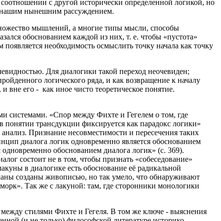
в соотношении с другой исторически определенной логикой, но
 е. нашим нынешним рассуждением.
множество мышлений, а многие типы мысли, способы
зался обоснованием каждой из них, т. е. чтобы «пустота»
ем появляется необходимость осмыслить точку начала как точку
чевидностью. Для диалогики такой переход неочевиден;
пройденного логического ряда, и как возвращение к началу
 и вне его - как иное чисто теоретическое понятие.
и системами. «Спор между Фихте и Гегелем о том, где
но в понятии трансдукции фиксируется как парадокс логики»
 анализ. Признание несовместимости и пересечения таких
нцип диалога логик одновременно является обоснованием
 одновременно обоснованием диалога логик» (с. 369).
иалог состоит не в том, чтобы признать «собеседование»
акуны в диалогике есть обоснование её радикальной
уманы созданы живописью, но так умело, что обнаруживают
морк». Так же с лакуной: там, где сторонники монологики
между стилями Фихте и Гегеля. В том же ключе - выяснения
нной (и не только) философской литературе историко-