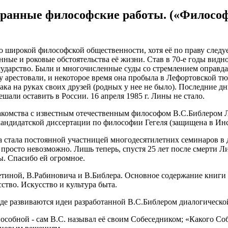
анные философские работы. («Философы 
широкой философской общественности, хотя её по праву следуе
енные и роковые обстоятельства её жизни. Став в 70-е годы ви
дарство. Были и многочисленные суды со стремлением оправдат
 арестовали, и некоторое время она пробыла в Лефортовской тюр
 рака на руках своих друзей (родных у нее не было). Последние
ешали оставить в России. 16 апреля 1985 г. Лины не стало.
акомства с известным отечественным философом В.С.Библером Л
андидатской диссертации по философии Гегеля (защищена в Ин
стала постоянной участницей многодесятилетних семинаров в до
ю просто невозможно. Лишь теперь, спустя 25 лет после смерти Л
ы. Спасибо ей огромное.
тиной, В.Рабиновича и В.Библера. Основное содержание книги с
ство. Искусство и культура быта.
 где развиваются идеи разработанной В.С.Библером диалогическо
особной - сам В.С. называл её своим Собеседником; «Какого Собе