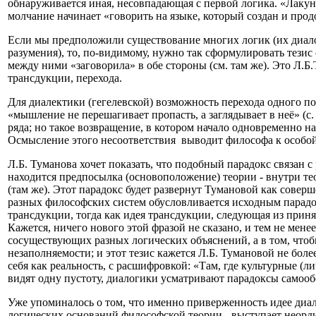
обнаруживается иная, несовпадающая с первой логика. «Лакун
молчание начинает «говорить на языке, который создан и прод
Если мы предположили существование многих логик (их диало
разумения), то, по-видимому, нужно так сформулировать тезис
между ними «заговорила» в обе стороны (см. там же). Это Л.Б
трансдукции, перехода.
Для диалектики (гегелевской) возможность перехода одного п
«мышление не перешагивает пропасть, а заглядывает в неё» (с
ряда; но такое возвращение, в котором начало одновременно н
Осмысление этого несоответствия выводит философа к особо
Л.Б. Туманова хочет показать, что подобный парадокс связан
находится предпосылка (основоположение) теории - внутри теор
(там же). Этот парадокс будет развернут Тумановой как сове
разных философских систем обусловливается исходным парад
трансдукции, тогда как идея трансдукции, следующая из приня
Кажется, ничего нового этой фразой не сказано, и тем не мене
сосуществующих разных логических объяснений, а в том, чтоб
незаполняемости; и этот тезис кажется Л.Б. Тумановой не бо
себя как реальность, с расшифровкой: «Там, где культурные (л
видят одну пустоту, диалогики усматривают парадоксы самоо
Уже упоминалось о том, что именно приверженность идее диа
логических оснований философской теории - выступает неорди