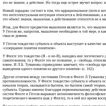
это не знание, а действие. Но тогда еще острее звучит вопро
Новый парадокс состоит в том, что иррациональное (хотя и ин
что интеллектуальная интуиция относится к
действованию
, а 
это объект
знания, мышления
, а действование относится не к 
Итак, для Фихте предметом мышления является то, что мышлени
У Гегеля же, напротив, мышление необходимо в той мере, в как
смысле деяния.
У Гегеля тождество субъекта и объекта выступает в качестве з
«созерцание понятия понятием».
У Фихте это тождество (Я - и не-Я), находясь вне логического
самопознания, то у Фихте это не познание¸ а - свобода, отно
извне. И Л.Б. Туманова справедливо замечает, что «свобода 
выведения одного понятия из другого понятия» (с. 162).
Другие отличия между системами Гегеля и Фихте Л.Туманова ус
противоположности. У Фихте тождество субъекта и объекта осу
началом теории, оказывается бытием, но бытием самой теори
субъекта. Однако именно благодаря первоначальному действо
систем Фихте и Гегеля выражает антиномичность философског
теоретического момента (как у Фихте), то в ней все время вос