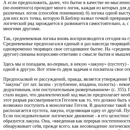
А если предположить, далее, что бытие в качестве не-мысленн
(не-понятного) проходит много логик, каждая из которых для д
различных логик (способов понимания); б) логика одной выступ
для них всех точка, которую В.Библер назвал точкой превраще
логический ряд зарождается и развивается самостоятельно, а, 
многими другими.
Так, средневековая логика вновь воспроизводится сегодня на
Средневековье предполагался единый и раз навсегда творящий 
одновременно творящих свое сегодняшнее бытие. На «средневе
другие) связаны вопросами-ответами о смысле бытия и мышлени
Здесь мы и попадаем, во-первых, в некую «лакуну» (пустоту) 
одной в другую. Вот этим-то двум задачам и посвятила свое о
Предпосылкой ее рассуждений, правда, является утверждение В
"лакуны" (от лат. lacuna - углубление, впадина, полость) - 
дедуктивным, или поступательным развертыванием» (с. 355). 
стало видно, что диалектический ход мысли предполагает нео
этот разрыв рассматривается Гегелем как то, что должно быть 
возможно поступить в монологике Гегеля. В диалогике такой 
располагается пустота, лакуна, отделяющая одну от другой. Пу
Если последовательное логическое движение - в его целостн
образуется лакуна. Она, «введенная как перерыв постепеннос
обнаруживает себя, прежде всего, как несовпадение логическог