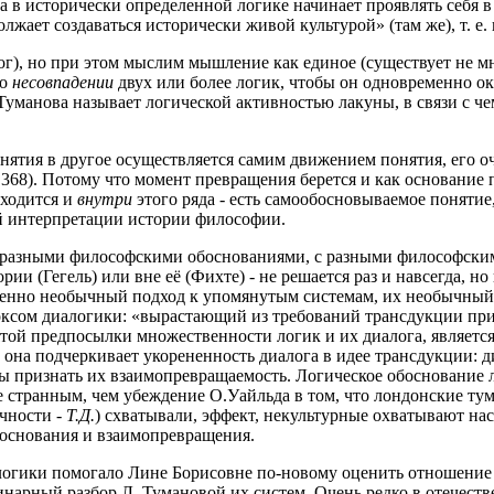
а в исторически определенной логике начинает проявлять себя 
олжает создаваться исторически живой культурой» (там же), т.
г), но при этом мыслим мышление как единое (существует не 
 о
несовпадении
двух или более логик, чтобы он одновременно ока
.Туманова называет логической активностью лакуны, в связи с ч
онятия в другое осуществляется самим движением понятия, его о
. 368). Потому что момент превращения берется и как основание 
аходится и
внутри
этого ряда - есть самообосновываемое понятие,
й интерпретации истории философии.
 с разными философскими обоснованиями, с разными философским
ии (Гегель) или вне её (Фихте) - не решается раз и навсегда, 
ршенно необычный подход к упомянутым системам, их необычный
оксом диалогики: «вырастающий из требований трансдукции при
той предпосылки множественности логик и их диалога, является
е она подчеркивает укорененность диалога в идее трансдукции: д
ы признать их взаимопревращаемость. Логическое обоснование л
лее странным, чем убеждение О.Уайльда в том, что лондонские т
ичности -
Т.Д.
) схватывали, эффект, некультурные охватывают нас
боснования и взаимопревращения.
логики помогало Лине Борисовне по-новому оценить отношение 
нарный разбор Л. Тумановой их систем. Очень редко в отечестве