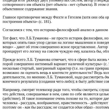
Подводя итог разбору двух упомянутых систем, автор утвержда
сотворенного им объекта (нет объекта - нет субъекта). В этом 
объективное содержание знания.
Главное противоречие между Фихте и Гегелем (хотя они оба ори
построения объекта» (с. 181).
Согласимся с тем, что историко-философский анализ в данном 
Тот факт, что Л.Б.Туманова - не просто историк философии, н
которых опять-таки упор сделан на логике мышления и поведен
вещи» - дают об этом совершенно ясное представление. Автор
проецирует его логику на совсем чуждую ему, казалось бы, обла
Прежде всего Л.Б. Туманова отмечает, что в сфере быта жизнь
порой совершенно интимный вариант наличной культуры» (с. 51
несколько стертый, заигранный характер (т.е. на грани превр
возможно ли оценить вещь в контексте деятельности? Ведь холо
деятельности, по мнению Л.Б. Тумановой, надо рассмотреть
дв
конечного результата (создания чего-либо); в быту действие со
Например, смотрят телевизор ради того, чтобы смотреть; слуша
что действия, совершаемые в нем, сами по себе являются целью
(действие). И такое понимание очень похоже на то, которое д
человека - рассудок, воображение, нравственность - действуют
поэтому он -
как бы
рассудок; не создается
один
образ - поэтом