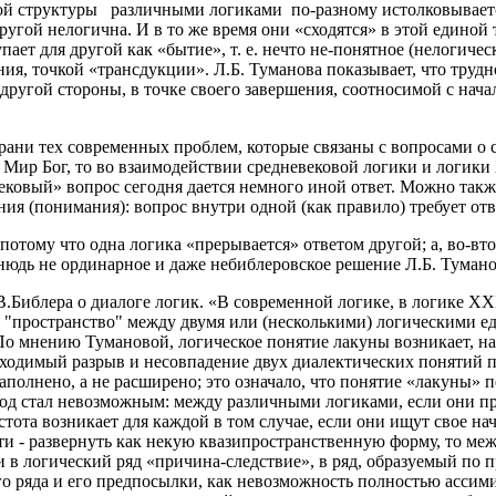
ой структуры различными логиками по-разному истолковывается 
ругой нелогична. И в то же время они «сходятся» в этой единой 
ает для другой как «бытие», т. е. нечто не-понятное (нелогичес
ния, точкой «трансдукции». Л.Б. Туманова показывает, что трудн
с другой стороны, в точке своего завершения, соотносимой с нача
 грани тех современных проблем, которые связаны с вопросами о
Мир Бог, то во взаимодействии средневековой логики и логики 
ковый» вопрос сегодня дается немного иной ответ. Можно также
я (понимания): вопрос внутри одной (как правило) требует отве
- потому что одна логика «прерывается» ответом другой; а, во-в
тнюдь не ординарное и даже небиблеровское решение Л.Б. Тумано
.Библера о диалоге логик. «В современной логике, в логике XXI
некое "пространство" между двумя или (несколькими) логическими
По мнению Тумановой, логическое понятие лакуны возникает, нап
бходимый разрыв и несовпадение двух диалектических понятий 
заполнено, а не расширено; это означало, что понятие «лакуны» 
ход стал невозможным: между различными логиками, если они пр
стота возникает для каждой в том случае, если они ищут свое нач
ости - развернуть как некую квазипространственную форму, то 
ти в логический ряд «причина-следствие», в ряд, образуемый по
о ряда и его предпосылки, как невозможность полностью ассимил