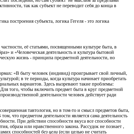
ыслит последний, но сам субъект не мыслим за пределами
ктивности, так как субъект не переводит себя до конца в
ика построения субъекта, логика Гегеля - это логика
 частности, её статьями, посвященными культуре быта, в
раз» и «Человеческая деятельность и культура бытовой
еческую жизнь - принципа предметной деятельности, но
формах: «В быту человек (индивид) проигрывает свой личный,
льтурой; в те периоды, когда культура начинает приобретать
ициальных вариантов. Здесь вызревают такие проблемы:
. Для того, чтобы включить предмет быта в круг предметной
производственной деятельности человек действует ради
о совершенная тавтология, но в том-то и смысл предметов быта,
В том, что предметом деятельности является сама деятельность
обности. При действии способности вкуса все способности
ия, образа или нравственного закона. Рассудок не познает ,
 самих способностей
без цели
(если целью не считать