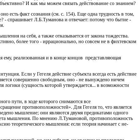
субъективно? И как мы можем связать действование со знанием?
, оно есть факт сознания (см. с. 154). Еще одна трудность в том,
? - спрашивает Л.Б.Туманова и отвечает: потому что бытие -
ия
.
шления на себя, а также отказывается от закона тождества.
ктивно, более того - иррационально, но совсем не в фихтевском
ная ему, реализованная и в конце концов представляющая
нтуиция. Если у Гегеля действие субъекта всегда есть действие
является совершенно свободным, оно - не вынуждено ничем
я логики (сущность которой утверждается... в возможности
ного пути, в ходе которого снимаются все
«сращение противоположностей». Для Гегеля то, что является
ыведено мышление; они являются двумя предикатами одного
дмета мышления. По мнению Л.Тумановой, противоположность
сию теоретического мышления: если теория начинает с не-