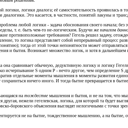
к новым решениям.
 логики, логики диалога; её самостоятельность проявилась в т
 диалогики. Это касается, в частности, понятий лакуны и тран
блема любой логики - задача обоснования своего начала; без эт
еделы, т. е. быть чем-то не-логическим. Будучи же началом
данно
такие противоположные требования? Гегель решил задачу, отожде
шление, то логика представляет собой непрерывный процесс разв
нятию); тогда от этой точки непонятности может отправляться 
ния и бытия. Возникает множество логик, и хотя в дальнейшем и
а она сравнивает обычную, дедуктивную логику и логику Гегеля
раз исчерпывание S одним P - нечто другое, чем определение S 
евратив отдельные моменты мышления в моменты развития едино
ет сохраниться ничего иного. И тогда бытие превращается в быт
ывающаяся на
тождестве
мышления и бытия, и не на том, что мыш
я другая, нежели гегелевская, логика, для которой та будет выг
вско-боровского объяснения выглядят нелогичными с точки зре
ентируется не на бытие, тождественное мышлению, а на бытие, о