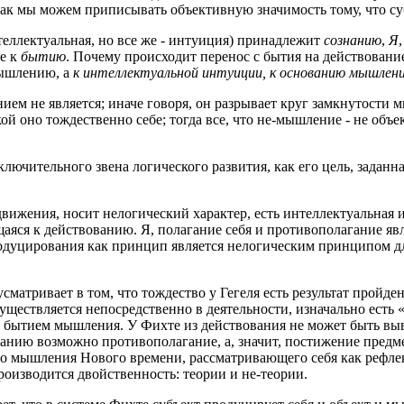
с: как мы можем приписывать объективную значимость тому, что 
теллектуальная, но все же - интуиция) принадлежит
сознанию
,
Я
не к
бытию
. Почему происходит перенос с бытия на действование
мышлению, а
к интеллектуальной интуиции, к основанию мышлен
ем не является; иначе говоря, он разрывает круг замкнутости мы
ой оно тождественно себе; тогда все, что не-мышление - не объе
аключительного звена логического развития, как его цель, задан
 движения, носит нелогический характер, есть интеллектуальная и
сящаяся к действованию. Я, полагание себя и противополагание 
продуцирования как принцип является нелогическим принципом дл
матривает в том, что тождество у Гегеля есть результат пройден
ществляется непосредственно в деятельности, изначально есть 
и, бытием мышления. У Фихте из действования не может быть в
ванию возможно противополагание, а, значит, постижение пре
о мышления Нового времени, рассматривающего себя как рефлек
производится двойственность: теории и не-теории.