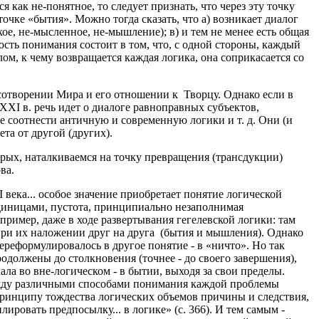
как не-понятное, то следует признать, что через эту точку
точке «бытия». Можно тогда сказать, что а) возникает диалог
кое, не-мысленное, не-мышление); в) и тем не менее есть общая
ость понимания состоит в том, что, с одной стороны, каждый
лом, к чему возвращается каждая логика, она соприкасается со
 сотворении Мира и его отношении к Творцу. Однако если в
XXI в. речь идет о диалоге равноправных субъектов,
 соотнести античную и современную логики и т. д. Они (и
та от другой (других).
торых, наталкиваемся на точку превращения (трансдукции)
ва.
 века... особое значение приобретает понятие логической
 единицами, пустота, принципиально незаполнимая
ример, даже в ходе развертывания гегелевской логики: там
при их наложении друг на друга (бытия и мышления). Однако
переформулировалось в другое понятие - в «ничто». Но так
одолжены до столкновения (точнее - до своего завершения),
ала во вне-логическом - в бытии, выходя за свои пределы.
между различными способами понимания каждой проблемы
 принципу тождества логических объемов причины и следствия,
ировать предпосылку... в логике» (с. 366). И тем самым -