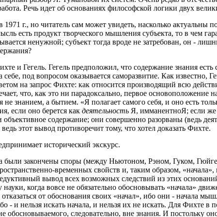
абота. Речь идет об основаниях философской логики двух велик
в 1971 г., но читатель сам может увидеть, насколько актуальны
 мысль есть продукт творческого мышления субъекта, то в чем га
ывается ненужной; субъект тогда вроде не затребован, он - лиш
одержания?
хте и Гегель. Гегель предположил, что содержание знания есть
а себе, под вопросом оказывается саморазвитие. Как известно, Г
ответом на запрос Фихте: как относится производящий всю дейст
ечает, что, как это ни парадоксально, первое основоположение
я не знанием, а бытием. «Я полагает самого себя, и оно есть т
я, если оно берется как
деятельность
Я, имманентноЯ; если же 
и объективное содержание; они совершенно разорваны (ведь деятел
 ведь этот вывод противоречит тому, что хотел доказать Фихте.
редпринимает исторический экскурс.
она были закончены споры (между Ньютоном, Рэном, Гуком, Гюйг
, пространственно-временных свойств и, таким образом, «начала
о дедуктивный вывод всех возможных следствий из этих основани
ауки, когда вовсе не обязательно обосновывать «начала» движе
 отказаться от обоснования своих «начал», ибо они - начала мышл
бо - и нельзя искать начала, и нельзя их не искать. Для Фихте 
е обосновываемого, следовательно, вне знания. И постольку он