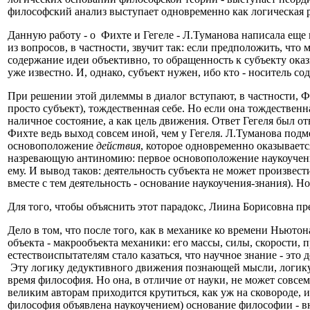
философский анализ выступает одновременно как логическая р
Данную работу - о Фихте и Гегеле - Л.Туманова написала еще 
из вопросов, в частности, звучит так: если предположить, что
содержание идеи объективно, то обращенность к субъекту оказ
уже известно. И, однако, субъект нужен, ибо кто - носитель с
При решении этой дилеммы в диалог вступают, в частности, Фи
просто субъект), тождественная себе. Но если она тождественн
наличное состояние, а как цель движения. Ответ Гегеля был 
Фихте ведь выход совсем иной, чем у Гегеля. Л.Туманова подм
основоположение
действия
, которое одновременно оказываетс
назревающую антиномию: первое основоположение наукоучени
ему. И вывод таков: деятельность субъекта не может произвест
вместе с тем деятельность - основание наукоучения-знания). Но
Для того, чтобы объяснить этот парадокс, Лиина Борисовна п
Дело в том, что после того, как в механике ко времени Ньют
объекта - макрообъекта механики: его массы, силы, скорости
естествоиспытателям стало казаться, что научное знание - эт
Эту логику дедуктивного движения познающей мысли, логику н
время философия. Но она, в отличие от науки, не может совсем
великим авторам приходится крутиться, как уж на сковороде, и
философия объявлена наукоучением) основание философии - вн