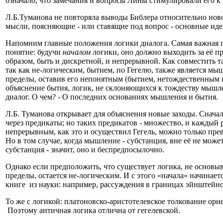
означало, что замечания и вопросы Лины стимулировали его 
Л.Б.Туманова не повторяла выводы Библера относительно новой
мысли, поясняющие - или ставящие под вопрос - основные идеи
Напомним главные положения логики диалога. Самая важная про
понятие: будучи
началом
логики, оно должно выходить за её пр
образом, быть и дискретной, и непрерывной. Как совместить 
так как не-логическим, бытием, по Гегелю, также является мы
пределы, оставив его непонятным (бытием, нетождественным по
объяснение бытия, логик, не склоняющихся к тождеству мышле
диалог. О чем? - О последних основаниях мышления и бытия.
Л.Б. Туманова открывает для объяснения новые заходы. Сначал
через предикаты; но таких предикатов - множество, и каждый 
непрерывным, как это и осуществил Гегель, можно только пр
Но в том случае, когда мышление - субстанция, вне её не мож
субстанция - значит, оно и беспредпосылочно.
Однако если предположить, что существует логика, не основ
пределы, остается не-логическим. И с этого «начала» начинаетс
книге из науки: например, рассуждения в границах эйнштейно
То же с логикой: платоновско-аристотелевское толкование ори
Поэтому античная логика отлична от гегелевской.