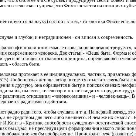
ет, что в системе Фихте субъект продуцирует себя и объект и м
смысл гегелевского упрека, что Фихте остается на позициях субъе
ентируются на науку) состоит в том, что «логика Фихте есть лог
случае и глубок, и нетрадиционен - он вписан в современность.
о философ в подлинном смысле слова, хорошо демонстрируется, в
ия современного человека. Две статьи - «Вещь быта. Форма и об
 и здесь не отходит от главного принципа, определяющего челов
сть - область быта.
 человека протекает в её индивидуальных, частных, приватных 
5). Любопытная деталь: автор пытается отыскать связь быта с ку
ащения в другую), она обращается к быту в поисках свежих неоф
дильник, пылесос, телевизор и пр. не сводятся к орудиям труда
а
различных отношения: «человек-машина» и «человек-вещь». В 
вершается ради самого действия.
ют радио ради того, чтобы слушать и т. д. На первый взгляд, эт
, а не средством для чего-либо внешнего. В чем же их смысл? - 
ает И.Кант в «Критике способности суждения» эстетической спос
 как бы
играя,
не преследуя цели формирования какого-либо понят
у воображение
как бы
воображение. Происходит
игра
(развитие)