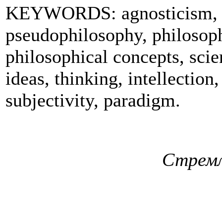
KEYWORDS: аgnosticism, sp
pseudophilosophy, philosoph
philosophical concepts, scie
ideas, thinking, intellection,
subjectivity, paradigm.
Стремл
пот
К.