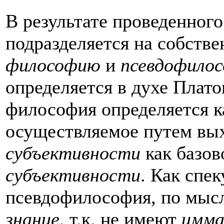
В результате проведенног
подразделяется на собств
философию
и
псевдофило
определяется в духе Плато
философия определяется к
осуществляемое путем вы
субъективности
как базо
субъективности
. Как спе
псевдофилософия, по мысл
знание,
т.к. не имеют
имма