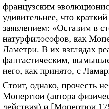
французским эволюционист
удивительнее, что краткий
заявлением: «Оставим в с
натурфилософов, как Мопе
Ламетри. В их взглядах ре
фантастическим, вымышлен
него, как принято, с Ламар
Стоит, однако, прочесть н
Мопертюи (автора физиче
действия) и [Мопертюи 175