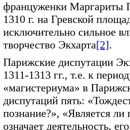
француженки Маргариты П
1310 г. на Гревской площа
исключительно сильное вл
творчество Экхарта
[2]
.
Парижские диспутации Экх
1311-1313 гг., т.е. к период
«магистериума» в Парижск
диспутаций пять: «Тождес
познание?», «Является ли 
означает деятельность, ег