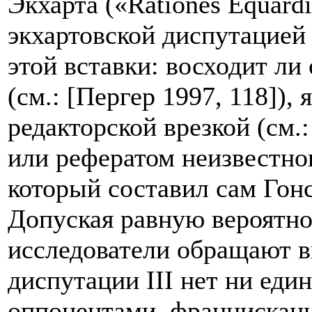
Экхарта («Rationes Equard
экхартовской диспутацией 
этой вставки: восходит ли
(см.: [Пергер 1997, 118]),
редакторской врезкой (см.:
или рефератом неизвестно
который составил сам Гонса
Допуская равную вероятно
исследователи обращают вн
диспутации III нет ни еди
оппонентами, францисканц