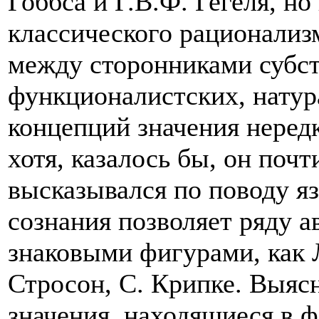
Гоббса и Г.В.Ф. Гегеля, но
классического рационализ
между сторонниками субс
функционалистских, натур
концепций значения неред
хотя, казалось бы, он почт
высказывался по поводу яз
сознания позволяет ряду 
знаковыми фигурами, как 
Стросон, С. Крипке. Выясн
значения, находящиеся в 