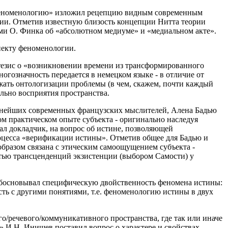
 феноменологию» изложил рецепцию видным современным
ии. Отметив известную близость концепции Нитта теории
еями О. Финка об «абсолютном медиуме» и «медиальном акте».
пекту феноменологии.
 тезис о «возникновении времени из трансформированного
огозначность передается в немецком языке - в отличие от
ежать онтологизации проблемы (в чем, скажем, почти каждый
льно восприятия пространства.
упнейших современных французских мыслителей, Алена Бадью
ном практическом опыте субъекта - оригинально наследуя
зал докладчик, на вопрос об истине, позволяющей
роцесса «верификации истины». Отметив общее для Бадью и
бразом связана с этическим самоощущением субъекта -
стью трансценденций экзистенции (выбором Самости) у
а, обосновывал специфическую двойственность феномена истины:
ость с другими понятиями, т.е. феноменологию истины в двух
/речевого/коммуникативного пространства, где так или иначе
 И.Н. Инишев поставил вопрос о характере и свойствах