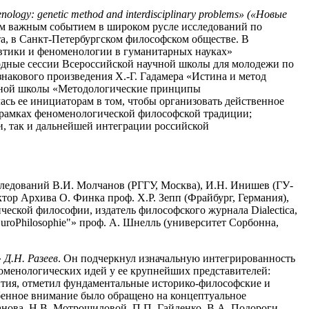
nology:
genetic
method
and
interdisciplinary
problems» («Новые
м важным событием в широком русле исследований по
а, в Санкт-Петербургском философском обществе. В
евтики и феноменологии в гуманитарных науках»
егодные сессии Всероссийской научной школы для молодежи по
накового произведения Х.-Г. Гадамера «Истина и метод
ежной школы «Методологические принципы
сь ее инициаторам в том, чтобы организовать действенное
в рамках феноменологической философской традиции;
, так и дальнейшей интеграции российской
следований В.И. Молчанов (РГГУ, Москва), И.Н. Инишев (ГУ-
тор Архива О. Финка проф. Х.Р. Зепп (Фрайбург, Германия),
еской философии, издатель философского журнала Dialectica,
roPhilosophie"» проф. А. Шнелль (университет Сорбонна,
»
Д.Н. Разеев
. Он подчеркнул изначальную интегрированность
оменологических идей у ее крупнейших представителей:
ития, отметил фундаментальные историко-философские и
бенное внимание было обращено на концептуальное
анова, Н.В. Мотрошиловой, П.П. Гайденко, В.А. Подороги,