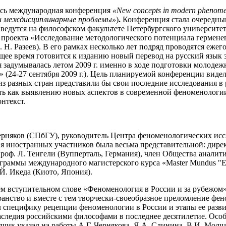
лась международная конференция
«
New
concepts
in
modern
phenome
 и междисциплинарные проблемы»
)
.
Конференция стала
очередны
ведутся на философском факультете Петербургского университет
о проекта «Исследование методологического потенциала гермен
. Н. Разеев). В его рамках несколько лет подряд проводятся еж
ее время готовится к изданию новый перевод на русский язык з
 задумывалась летом 2009 г. именно в ходе подготовки молод
24-27 сентября 2009 г.). Цель планируемой конференции видела
из разных стран представили бы свои последние исследования 
ь как выявлению новых аспектов в современной феноменологии
нтекст.
Черняков (СПбГУ), руководитель Центра феноменологических ис
я иностранных участников была весьма представительной: дирек
оф. Л. Тенгели (Вупперталь, Германия), член Общества аналитич
граммы международного магистерского курса «Master Mundus "Eu
Й. Икеда (Киото, Япония).
м вступительном слове «Феноменология в России и за рубежом
анство и вместе с тем творчески-своеобразное преломление фен
ал специфику рецепции феноменологии в России и этапы ее разв
аследия российскими философами в последнее десятилетие. Осо
дчик указал на работы А.Г. Чернякова, Я.А. Слинина, В.И. Молч