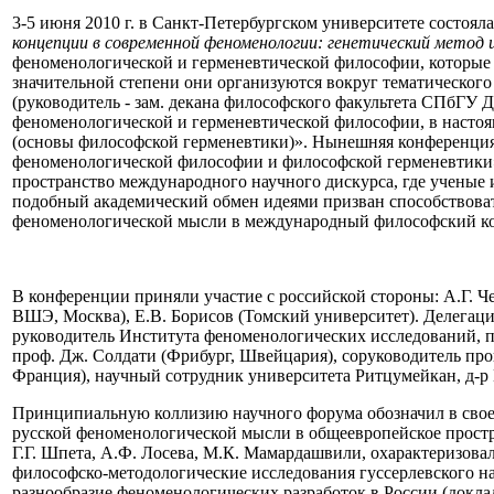
3-5 июня 2010 г. в Санкт-Петербургском университете состоя
концепции в современной феноменологии: генетический метод
феноменологической и герменевтической философии, которые 
значительной степени они организуются вокруг тематическог
(руководитель - зам. декана философского факультета СПбГУ Д
феноменологической и герменевтической философии, в настоящ
(основы философской герменевтики)». Нынешняя конференция
феноменологической философии и философской герменевтики» (
пространство международного научного дискурса, где ученые 
подобный академический обмен идеями призван способствоват
феноменологической мысли в международный философский ко
В конференции приняли участие с российской стороны: А.Г. 
ВШЭ, Москва), Е.В. Борисов (Томский университет). Делегаци
руководитель Института феноменологических исследований, пр
проф. Дж. Солдати (Фрибург, Швейцария), соруководитель про
Франция), научный сотрудник университета Ритцумейкан, д-р 
Принципиальную коллизию научного форума обозначил в свое
русской феноменологической мысли в общеевропейское простр
Г.Г. Шпета, А.Ф. Лосева, М.К. Мамардашвили, охарактеризов
философско-методологические исследования гуссерлевского н
разнообразие феноменологических разработок в России (докла