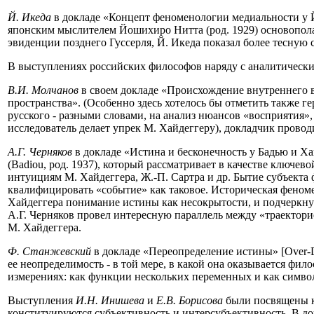
Й. Икеда
в докладе «Концепт феноменологии медиальности у
японским мыслителем Йошихиро Нитта (род. 1929) основопол
эвиденции позднего Гуссерля, Й. Икеда показал более тесную
В выступлениях российских философов наряду с аналитически
В.И. Молчанов
в своем докладе «Происхождение внутреннего в
пространства». (Особенно здесь хотелось бы отметить также г
русского - разными словами, на анализ нюансов «восприятия»,
исследователь делает упрек М. Хайдеггеру), докладчик прово
А.Г. Черняков
в докладе «Истина и бесконечность у Бадью и Х
(Badiou, род. 1937), который рассматривает в качестве ключе
интуициям М. Хайдеггера, Ж.-П. Сартра и др. Бытие субъекта 
квалифицировать «событие» как таковое. Историческая феноме
Хайдеггера понимание истины как несокрытости, и подчеркну
А.Г. Черняков провел интересную параллель между «траектор
М. Хайдеггера.
Ф. Станжевский
в докладе «Переопределение истины» [Over-De
ее неопределимость - в той мере, в какой она оказывается фил
измерениях: как функции нескольких переменных и как симво
Выступления
И.Н. Инишева
и
Е.В. Борисова
были посвящены кл
конституируются субъективность и интерсубъективность. В д