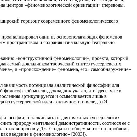
рода центров «феноменологической ориентации» (переводы,
 широкий горизонт современного феноменологического
» проанализировал один из основополагающих феноменов
ым пространством и сохраняя изначальную театрально-
ванию «конструктивной феноменологии», проекта, который
едлагаемый докладчиком творческий синтез гуссерлевских
омена», и «происхождение» феномена, его «самообнаружение»
ал значимость потенциала аналитической философии для
 философской мысли, докладчик указал, что здесь, уже в
 последняя артикулируется и осмысливается лишь в
я из гуссерлевской идеи фактичности и вслед за Э.
илософии; отталкиваясь от двух важных гуссерлевских
снить природу ментальной демонстративности, соотнося ее с
ка этих вопросов у Дж. Солдати в общем контексте проблемы
как введение в феноменологию» [2003]).