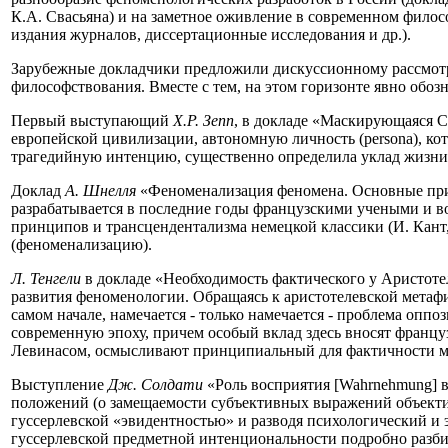
К.А. Свасьяна) и на заметное оживление в современном филос
издания журналов, диссертационные исследования и др.).
Зарубежные докладчики предложили дискуссионному рассмотр
философствования. Вместе с тем, на этом горизонте явно обозн
Первый выступающий
Х.Р. Зепп
, в докладе «Маскирующаяся 
европейской цивилизации, автономную личность (persona), ко
трагедийную интенцию, существенно определила уклад жизни и
Доклад
А. Шнелля
«Феноменализация феномена. Основные при
разрабатывается в последние годы французскими учеными и во
принципов и трансцендентализма немецкой классики (И. Кант
(феноменализацию).
Л. Тенгели
в докладе «Необходимость фактического у Аристоте
развития феноменологии. Обращаясь к аристотелевской метафи
самом начале, намечается - только намечается - проблема опп
современную эпоху, причем особый вклад здесь вносят француз
Левинасом, осмысливают принципиальный для фактичности м
Выступление
Дж. Солдати
«Роль восприятия [Wahrnehmung] 
положений (о замещаемости субъективных выражений объектив
гуссерлевской «эвидентностью» и разводя психологический и 
гуссерлевской предметной интенциональности подробно разби