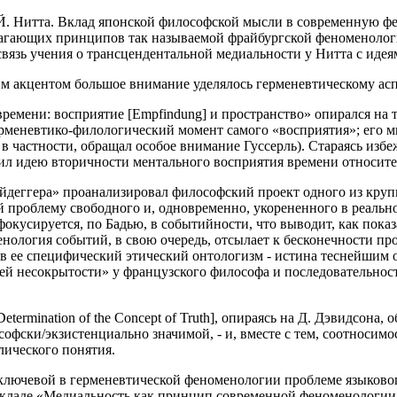
 Й. Нитта. Вклад японской философской мысли в современную
агающих принципов так называемой фрайбургской феноменолог
 связь учения о трансцендентальной медиальности у Нитта с ид
м акцентом большое внимание уделялось герменевтическому ас
ремени: восприятие [Empfindung] и пространство» опирался на
ерменевтико-филологический момент самого «восприятия»; его мн
 в частности, обращал особое внимание Гуссерль). Стараясь изб
дил идею вторичности ментального восприятия времени относите
айдеггера» проанализировал философский проект одного из кр
вой проблему свободного и, одновременно, укорененного в реаль
фокусируется, по Бадью, в событийности, что выводит, как пока
нология событий, в свою очередь, отсылает к бесконечности п
в ее специфический этический онтологизм - истина теснейшим о
ией несокрытости» у французского философа и последовательно
termination of the Concept of Truth], опираясь на Д. Дэвидсон
ософски/экзистенциально значимой, - и, вместе с тем, соотносим
лического понятия.
ючевой в герменевтической феноменологии проблеме языкового
окладе «Медиальность как принцип современной феноменологии»