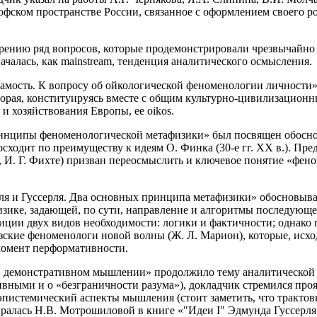
офском пространстве России, связанное с оформлением своего 
ению ряд вопросов, которые продемонстрировали чрезвычайно
ачалась, как mainstream, тенденция аналитического осмысления.
Самость. К вопросу об ойкологической феноменологии личности
торая, конституируясь вместе с общим культурно-цивилизационн
 хозяйствования Европы, ее oikos.
нципы феноменологической метафизики» был посвящен обосно
сходит по преимуществу к идеям О. Финка (30-е гг. ХХ в.). Пр
, И. Г. Фихте) призван переосмыслить и ключевое понятие «фен
ля и Гуссерля. Два основных принципа метафизики» обосновыв
зике, задающей, по сути, направление и алгоритмы последующей
озиции двух видов необходимости: логики и фактичности; однако
ские феноменологи новой волны (Ж. Л. Марион), которые, исход
омент перформативности.
в демонстративном мышлении» продолжило тему аналитической ф
ными и о «безграничности разума»), докладчик стремился проя
эпистемический аспекты мышления (стоит заметить, что трактов
ралась Н.В. Мотрошиловой в книге «"Идеи I" Эдмунда Гуссерля 