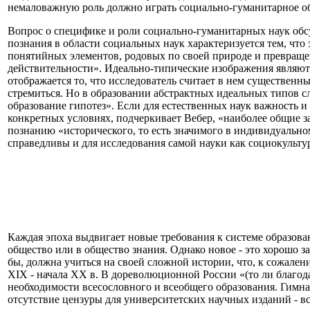
немаловажную роль должно играть социально-гуманитарное о
Вопрос о специфике и роли социально-гуманитарных наук обс
познания в области социальных наук характеризуется тем, чт
понятийных элементов, родовых по своей природе и превращен
действительности». Идеально-типические изображения являютс
отображается то, что исследователь считает в нем существен
стремиться. Но в образовании абстрактных идеальных типов сл
образование гипотез». Если для естественных наук важность 
конкретных условиях, подчеркивает Вебер, «наиболее общие 
познанию «исторического, то есть значимого в индивидуальном
справедливы и для исследования самой науки как социокульту
Каждая эпоха выдвигает новые требования к системе образова
общество или в общество знания. Однако новое - это хорошо з
бы, должна учиться на своей сложной истории, что, к сожален
XIX - начала XX в. В дореволюционной России «(то ли благод
необходимости всесословного и всеобщего образования. Гимна
отсутствие цензуры для университетских научных изданий - в