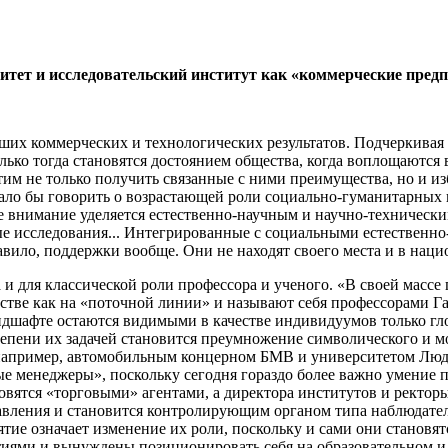
итет и исследовательский институт как «коммерческие пред
ших коммерческих и технологических результатов. Подчеркивая
лько тогда становятся достоянием общества, когда воплощаютс
тим не только получить связанные с ними преимущества, но и из
ало бы говорить о возрастающей роли социально-гуманитарных н
ое внимание уделяется естественно-научным и научно-техничес
 исследования... Интегрированные с социальными естественно-
авило, поддержки вообще. Они не находят своего места и в нац
 и для классической роли профессора и ученого. «В своей масс
тве как на «поточной линии» и называют себя профессорами Га
 ландшафте остаются видимыми в качестве индивидуумов только 
тепени их задачей становится преумножение символического и м
у, например, автомобильным концерном БМВ и университетом Л
е менеджеры», поскольку сегодня гораздо более важно умение 
новятся «торговыми» агентами, а директора институтов и ректор
равления и становится контролирующим органом типа наблюдате
тие означает изменение их роли, поскольку и сами они становят
ями и вынуждены позиционировать себя на образовательном и и