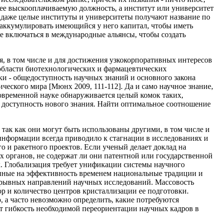
ее выскооплачиваемую должность, а институт или университет
и даже целые институты и университеты получают название по
н аккумулировать имеющийся у него капитал, чтобы иметь
же включаться в международные альянсы, чтобы создать
, в том числе и для достижения узкокорпоративных интересов
 области биотехнологических и фармацевтических
ки - общедоступность научных знаний и основного закона
ческого мира [Мюнх 2009, 111-112]. Да и само научное знание,
современной науке обнаруживается целый комок таких,
ая доступность нового знания. Найти оптимальное соотношение
, так как они могут быть использованы другими, в том числе и
информации всегда приводило к стагнации в исследованиях и
о и ракетного проектов. Если ученый делает доклад на
 органов, не содержат ли они патентной или государственной
. Глобализация требует унификации системы научного
енные на эффективность временем национальные традиции и
рорывных направлений научных исследований. Массовость
р и количество центров кристаллизации ее подготовки.
 а часто невозможно определить, какие потребуются
ет гибкость необходимой переориентации научных кадров в