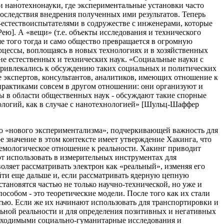
ли нанотехнонауки, где экспериментальные установки часто
оследствия внедрения полученных ими результатов. Теперь
естествоиспытателями в содружестве с инженерами, которые
ю]. А «вещи» (т.е. объекты исследования и технического
ше того тогда и само общество превращается в огромную
цессы, воплощаясь в новых технологиях и в хозяйственных
 не естественных и технических наук. «Социальные науки с
 привлекались к обсуждению таких социальных и политических
е экспертов, консультантов, аналитиков, имеющих отношение к
практиками совсем в другом отношении: они организуют и
ты в области общественных наук - обсуждают такие спорные
ологий, как в случае с нанотехнологией» [Шульц-Шаффер
го «нового экспериментализма», подчеркивающей важность для
е значение в этом контексте имеет утверждение Хакинга, что
емологическое отношение к реальности. Хакинг приводит
ют использовать в измерительных инструментах для
оляет рассматривать электрон как «реальный», изменяя его
йти еще дальше и, если рассматривать ядерную цепную
становятся частью не только научно-технической, но уже и
собом - это теоретические модели. После того как их стали
тью. Если же их начинают использовать для транспортировки и
альной реальности и для определения позитивных и негативных
еобходимыми социально-гуманитарные исследования и