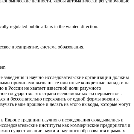
 экономические ценности, якобы автоматически регулирующие
lly regulated public affairs in the wanted direction.
ское предприятие, система образования.
tem.
ые заведения и научно-исследовательские организации должны
ными причинами вызваны те или иные конкретные нападки на
но в России не хватает известной доли разумного
нное государство: это страна всевозможных экспериментов -
ться и бессознательно переходить от одной формы жизни к
 изучать наше прошлое и делать из этого выводы, которые могут
я в Европе традиции научного исследования складывались и
и исследовательские институты как коммерческие предприятия и
можно существование науки и научного образования в рамках