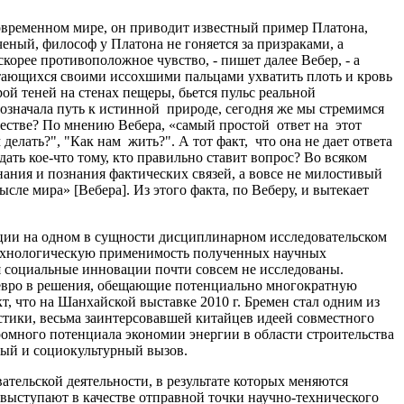
современном мире, он приводит известный пример Платона,
еный, философ у Платона не гоняется за призраками, а
корее противоположное чувство, - пишет далее Вебер, - а
тающихся своими иссохшими пальцами ухватить плоть и кровь
рой теней на стенах пещеры, бьется пульс реальной
 означала путь к истинной природе, сегодня же мы стремимся
бществе? По мнению Вебера, «самый простой ответ на этот
делать?", "Как нам жить?". А тот факт, что она не дает ответа
ать кое-что тому, кто правильно ставит вопрос? Во всяком
нания и познания фактических связей, а вовсе не милостивый
ле мира» [Вебера]. Из этого факта, по Веберу, и вытекает
ации на одном в сущности дисциплинарном исследовательском
технологическую применимость полученных научных
я социальные инновации почти совсем не исследованы.
 евро в решения, обещающие потенциально многократную
т, что на Шанхайской выставке 2010 г. Бремен стал одним из
стики, весьма заинтерсовавшей китайцев идеей совместного
ромного потенциала экономии энергии в области строительства
ный и социокультурный вызов.
тельской деятельности, в результате которых меняются
 выступают в качестве отправной точки научно-технического