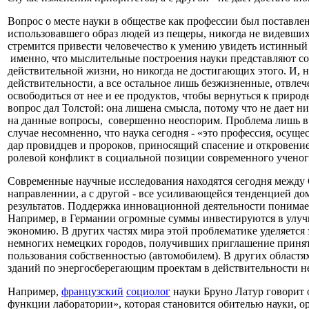
Вопрос о месте науки в обществе как профессии был поставле
использовавшего образ людей из пещеры, никогда не видевших
стремится привести человечество к умению увидеть истинный с
именно, что мыслительные построения науки представляют с
действительной жизни, но никогда не достигающих этого. И, на
действительности, а все остальное лишь безжизненные, отвлеч
освободиться от нее и ее продуктов, чтобы вернуться к приро
вопрос дал Толстой: она лишена смысла, потому что не дает ни
на данные вопросы, совершенно неоспорим. Проблема лишь в то
случае несомненно, что наука сегодня - «это профессия, осущ
дар провидцев и пророков, приносящий спасение и откровение,
ролевой конфликт в социальной позиции современного ученого
Современные научные исследования находятся сегодня между 
направленнии, а с другой - все усиливающейся тенденцией 
результатов. Поддержка инновационной деятельности понимае
Например, в Германии огромные суммы инвестируются в улуч
экономию. В других частях мира этой проблематике уделяется 
немногих немецких городов, получивших приглашение принять 
пользования собственностью (автомобилем). В других областя
зданий по энергосберегающим проектам в действительности н
Например,
французский
социолог
науки Бруно Латур говорит 
функции лаборатории», которая становится обителью науки, о