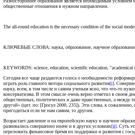
Разностороннее образование является необходимым условием 
общественные отношения в нужном направлении.
The all-round education is the necessary condition of the social moder
КЛЮЧЕВЫЕ СЛОВА: наука, образование, научное образование, 
KEYWORDS: science, education, scientific education, "academical capi
Сегодня все чаще раздаются голоса о необходимости реформир
играть роль главного мотора социального развития
[i]
. Соверш
науку, всем, в том числе и самим ученым ясно, что что-то нуж
консерватизма. В этом смысле очень верно отметил в своем дне
общественных, политических и даже нравственных, а между тем
другой» (цит. по: [Гросул 2000, 235]). Эти слова, к сожалени
пригодиться если не нам самим, то другим.
Возрастает давление и на европейскую науку и научное образ
развивались совершенно иначе и в других условиях
[ii]
. Суть э
переложить финансовое бремя их поддержки и развития с госу