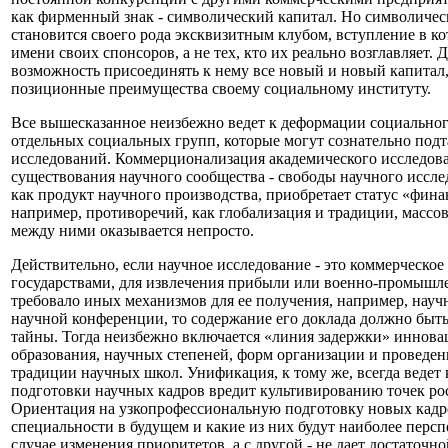
как фирменный знак - символический капитал. Но символичес
становится своего рода эксквизитным клубом, вступление в к
имени своих спонсоров, а не тех, кто их реально возглавляе
возможность присоединять к нему все новый и новый капитал, 
позиционные преимущества своему социальному институту.
Все вышесказанное неизбежно ведет к деформации социальног
отдельных социальных групп, которые могут сознательно подт
исследований. Коммерционализация академического исследован
существования научного сообщества - свободы научного исслед
как продукт научного производства, приобретает статус «фина
например, противоречий, как глобализация и традиции, массов
между ними оказывается непросто.
Действительно, если научное исследование - это коммерческое 
государствами, для извлечения прибыли или военно-промышле
требовало иных механизмов для ее получения, например, науч
научной конференции, то содержание его доклада должно быть
тайны. Тогда неизбежно включается «линия задержки» иннова
образования, научных степеней, форм организации и проведе
традиции научных школ. Унификация, к тому же, всегда ведет
подготовки научных кадров вредит культивированию точек рос
Ориентация на узкопрофессиональную подготовку новых кадров
специальности в будущем и какие из них будут наиболее перс
случае изменения приоритетов, а с другой - не дает достаточ