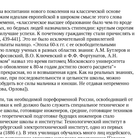
на воспитании нового поколения на классической основе
оким идеалам европейской в широком смысле этого слова
ремени, «классическое высшее образование было чем-то вроде
ых, но бедных людей назначались стипендии: круглым сиротам
аилучшие успехи. К почетному гражданству стали причислять и
, 439-441]. Это не было исключительной привилегией
ьтаты налицо. «Эпоха 60-х гг. с ее освободительными
 плеяду ученых в разных областях знания: А.М. Бутлеров и
ифосовский, В.О. Ключевский и Ф.Ф. Фортунатов, А.Н.
ком" назвал это время питомец Московского университета
о обновление к 80-м годам достигло своего расцвета"»
 прекрасная, но и возвышенная идея. Как на реальных знаниях,
тике, при последовательности и цельности школы, можно
обудить все силы мальчика и юноши. Не отдавая непременно
ова, Орлова]).
сти, так необходимой пореформенной России, освободившей от
товки к ней должно было служить специальное техническое и
е школы, готовящие инженеров, средние, готовящие техников
 теоретической подготовке будущих инженеров стало
нические школы и институты: Технологический институт в
тербургский электротехнический институт, одно из первых
(1886 г.). В этих училищах обучалось много лиц иудейского,