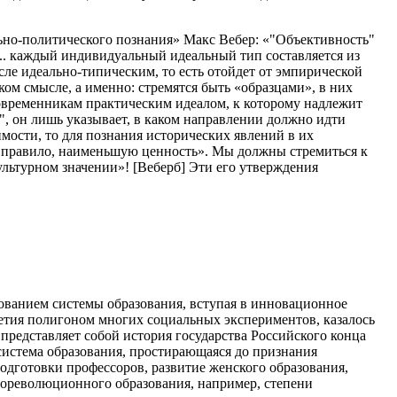
ьно-политического познания» Макс Вебер: «"Объективность"
... каждый индивидуальный идеальный тип составляется из
ле идеально-типическим, то есть отойдет от эмпирической
ом смысле, а именно: стремятся быть «образцами», в них
современникам практическим идеалом, к которому надлежит
а", он лишь указывает, в каком направлении должно идти
мости, то для познания исторических явлений в их
к правило, наименьшую ценность». Мы должны стремиться к
ультурном значении»! [Веберб] Эти его утверждения
рованием системы образования, вступая в инновационное
олетия полигоном многих социальных экспериментов, казалось
 представляет собой история государства Российского конца
 система образования, простирающаяся до признания
одготовки профессоров, развитие женского образования,
 дореволюционного образования, например, степени