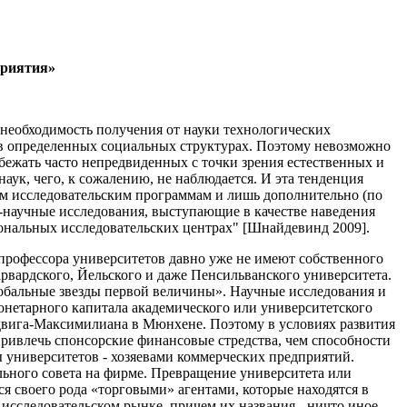
приятия»
 необходимость получения от науки технологических
я в определенных социальных структурах. Поэтому невозможно
бежать часто непредвиденных с точки зрения естественных и
аук, чего, к сожалению, не наблюдается. И эта тенденция
ким исследовательским программам и лишь дополнительно (по
научные исследования, выступающие в качестве наведения
иональных исследовательских центрах" [Шнайдевинд 2009].
е профессора университетов давно уже не имеют собственного
рвардского, Йельского и даже Пенсильванского университета.
глобальные звезды первой величины». Научные исследования и
онетарного капитала академического или университетского
юдвига-Максимилиана в Мюнхене. Поэтому в условиях развития
привлечь спонсорские финансовые стредства, чем способности
ы университетов - хозяевами коммерческих предприятий.
льного совета на фирме. Превращение университета или
ся своего рода «торговыми» агентами, которые находятся в
сследовательском рынке, причем их названия - ничто иное,