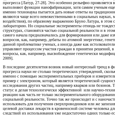
прогресса [Латур, 27-28]. Это особенно рельефно проявляется
выполняют функции нанофабрикации, хотя самим ученым еще н
именно технонаука пытается дать новые ответы на традицион
являются чаще всего невежественными в социальных науках, м
воздействия), по образному выражению Бруно Латура, в этом с
лабораторию. Но социальные эксперименты отнюдь не тождест
структурах, становятся частью социальной реальности и в это
самого начала предназначались для формирования или даже и
вопросов, как, например, дебаты по атомной энергетике, ген
данной проблематике ученых, а иногда даже как истолковате
управляют процессом участия граждан в принятии решений, в 
вопросы, как, например, высвобождение генетически модифиц
2009].
В последние десятилетия возник новый интересный тренд в ф
прогресса науки не столько теоретических утверждений, сколь
именно с помощью экспериментальных приборов и измерительн
пример с электроном, который является теоретической сущнос
исследования других частиц, например кварков или бозонов. Т
статус и делая технологически эффективной или научно-техни
реакцию как часть не только экспериментального оборудования
социальной реальности. Точно так же происходит и с наночаст
использовать для получения сверхпроводников или же запихив
целевой доставки лекарств в кровеносной системе человека д
следствий их использования уже недостаточно одних только е