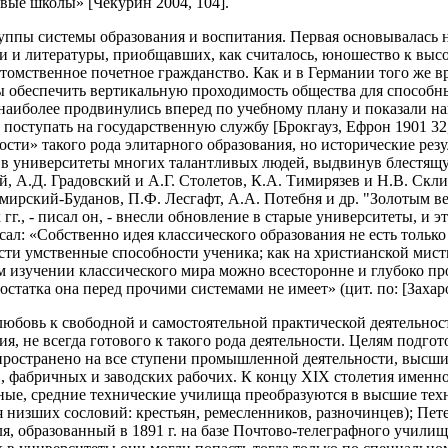
вые школы» [Чекурин 2004, 104].
уппы системы образования и воспитания. Первая основывалась 
и и литературы, приобщавших, как считалось, юношество к выс
отомственное почетное гражданство. Как и в Германии того же в
ы обеспечить вертикальную проходимость общества для способн
 наиболее продвинулись вперед по учебному плану и показали н
 поступать на государственную службу [Брокгауз, Ефрон 1901 32
ти» такого рода элитарного образования, но исторические резул
в университеты многих талантливых людей, выдвинув блестящую
, А.Д. Градовский и А.Г. Столетов, К.А. Тимирязев и Н.В. Скл
ирский-Буданов, П.Ф. Лесгафт, А.А. Потебня и др. "Золотым ве
., - писал он, - внесли обновление в старые университеты, и эт
сал: «Собственно идея классического образования не есть только
ости умственные способности ученика; как на христианской мис
м изучении классического мира можно всесторонне и глубоко пр
достатка она перед прочими системами не имеет» (цит. по: [Захар
любовь к свободной и самостоятельной практической деятельно
, не всегда готового к такого рода деятельности. Целям подго
спространено на все ступени промышленной деятельности, высши
 фабричных и заводских рабочих. К концу XIX столетия именно
нные, средние технические училища преобразуются в высшие тех
ля низших сословий: крестьян, ремесленников, разночинцев); Пе
 образованный в 1891 г. на базе Почтово-телеграфного училища 