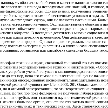
 в нанонауке, обозначаемой обычно в качестве нанотехнологии и
е совсем ясны природа исследуемых ими явлений, и главное, п
ные философские вопросы. Однако знания, полученные учеными-
огут быть нерелевантными общественным условиям и задачам [Ре
лучае «могут давать сдачу», они не являются пассивными. Боль
венны естественно-научным. Экспериментальные объекты и про
м качестве - объектами исследования социально-гуманитарных, а
зменения общества. В последние десятилетия многие социологи
етике или климатическим изменениям. Они действовали в качеств
ли времени или пророки. Однако социологи должны становиться 
ходе которых эксперты и дилетанты - а также и сами специалис
ированных организмов или разработка сценариев будущих техн
илософии техники и науки, связанный со школой так называемо
ко развития экспериментальной техники и инструментов. «Особо
ых устройств ученый вступает в квазинепосредственное эпист
тью до тех пор, пока его самого или электронный луч не начина
ехнически опосредованная экспериментальная деятельность позв
ческой реальной сущностью» [Ленк 2009, 20]. Однако можно по
, но и атомной электростанции, то эти теоретические сущности 
ицами. До тех пор пока фуллерены не получены лабораторным спо
ать в нанотрубки, они становятся научно-технической реальнос
ля лечения больного органа, они становятся частью нашей соци
стественно-научных и технических знаний. Здесь становятся н