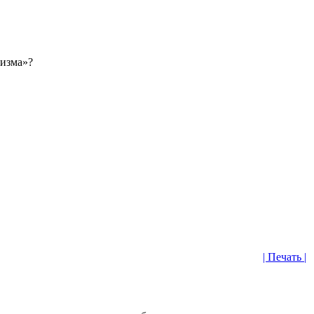
лизма»?
| Печать |