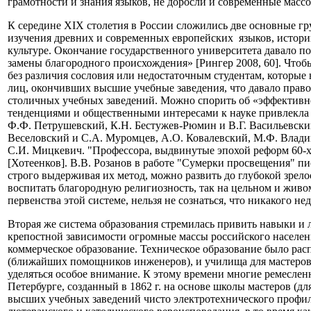
грамотности и знания языков, не доросли и современные массо
К середине XIX столетия в России сложились две основные гр
изучения древних и современных европейских языков, истори
культуре. Окончание государственного университета давало п
замены благородного происхождения» [Рингер 2008, 60]. Чтоб
без различия сословия или недостаточным студентам, которые
лиц, окончивших высшие учебные заведения, что давало право
столичных учебных заведений. Можно спорить об «эффективнос
тенденциями и общественными интересами к науке привлекла 
Ф.Ф. Петрушевский, К.Н. Бестужев-Рюмин и В.Г. Васильевский
Веселовский и С.А. Муромцев, А.О. Ковалевский, М.Ф. Владим
С.И. Мицкевич. "Профессора, выдвинутые эпохой реформ 60-х гг
[Хотеенков]. В.В. Розанов в работе "Сумерки просвещения" пи
строго выдерживая их метод, можно развить до глубокой зрел
воспитать благородную религиозность, так на цельном и живо
первенства этой системе, нельзя не сознаться, что никакого не
Вторая же система образования стремилась привить навыки и 
крепостной зависимости огромные массы российского населения
коммерческое образование. Техническое образование было ра
(ближайших помощников инженеров), и училища для мастеров,
уделяться особое внимание. К этому времени многие ремесле
Петербурге, созданный в 1862 г. на основе школы мастеров (д
высших учебных заведений чисто электротехнического профиля,