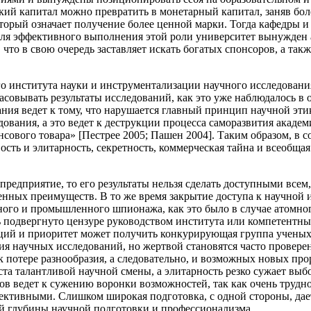
кий капитал можно превратить в монетарный капитал, заняв бол
оторый означает получение более ценной марки. Тогда кафедры 
т. Для эффективного выполнения этой роли университет вынужде
что в свою очередь заставляет искать богатых спонсоров, а так
о института науки и инструментализации научного исследования
асовывать результаты исследований, как это уже наблюдалось в
ия ведет к тому, что нарушается главный принцип научной эти
ования, а это ведет к деструкции процесса саморазвития академи
нсового товара» [Пестрее 2005; Пашен 2004]. Таким образом, в 
ость и элитарность, секретность, коммерческая тайна и всеобщ
предприятие, то его результаты нельзя сделать доступными всем
нных преимуществ. В то же время закрытие доступа к научной 
ного и промышленного шпионажа, как это было в случае атомног
 подвергнуто цензуре руководством института или компетентных
ций и приоритет может получить конкурирующая группа ученых
ния научных исследований, но жертвой становятся часто провер
 к потере разнообразия, а следовательно, и возможных новых п
та талантливой научной смены, а элитарность резко сужает выбо
 ведет к сужению воронки возможностей, так как очень трудно,
пективными. Слишком широкая подготовка, с одной стороны, да
ной глубины научной подготовки и профессионализма.