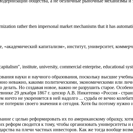
модернизации общества, а не безличные рыночные механизмы и
nization rather then impersonal market mechanisms that it has automatica
«академический капитализм», институт, университет, коммерче
talism", institute, university, commercial enterprise, educational sys
ования науки и научного образования, поскольку высшие учебн
енно неважно, какими политическими, экономическими или лич
но делать. Но создавая новое, важно не разрушить старое. Особен
внике 29 декабря 1867 г. цензор А.В. Никитенко «Россия - стра
 ничто не укореняется в ней надолго ... судьба ее вечно колеба
ю, не потеряли своего значения и сегодня. Хотя бы поэтому нужно
ование с целью реформировать их по американскому образцу, хот
тих реформ сводится к тому, чтобы организовать университеты 
дарства на плечи частных инвесторов. Как же тогда вообще воз