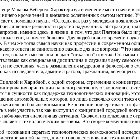
н еще Максом Вебером. Характеризуя изменение места науки в 
 ничего кроме теней и внезапно ослепленных светом истины. Уч
вет с помощью науки. «Сегодня как раз у молодежи появилось с
обой лишенное реальности царство надуманных абстракций, пы
против, именно здесь, в жизни, в том, что для Платона было иг
енные тени, и ничего больше». Для людей нового времени наука
де. В чем же тогда смысл науки как профессии в современном о
какого ответа на единственно важные для нас вопросы: "Что нам 
м, в каком смысле она не дает "никакого" ответа». Она может д
ествляемая как специальная дисциплина и служащая делу самосоз
 и не составная часть размышления мудрецов и философов о смыс
 как исследователя, администратора, гражданина, верующего.
Сциллой и Харибдой, с одной стороны, стремления к концентр
доминирования ориентации на непосредственную экономически-
тся в сущности как поддержка технологических инноваций, хот
шение автомобильных моторов, но лишь несколько сотен тысяч
значительно больше внимания. Ее значение подчеркивает тот фак
в ней участие, так как выступил с концепцией городской логи
х наблюдается аналогичная ситуация. Скажем, использование ог
е является технологическим вызовом. Это скорее коммуникатив
об «осознании скрытых технологических возможностей исследова
риентированной на создание и совершенствование технологий и