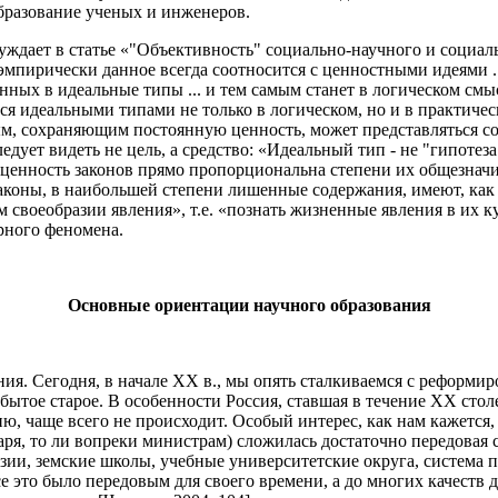
бразование ученых и инженеров.
уждает в статье «"Объективность" социально-научного и социал
о эмпирически данное всегда соотносится с ценностными идеями 
ных в идеальные типы ... и тем самым станет в логическом смыс
я идеальными типами не только в логическом, но и в практическ
ным, сохраняющим постоянную ценность, может представляться 
едует видеть не цель, a cpeдство: «Идеальный тип - не "гипотез
и ценность законов прямо пропорциональна степени их общезначи
законы, в наибольшей степени лишенные содержания, имеют, ка
 своеобразии явления», т.е. «познать жизненные явления в их к
рного феномена.
Основные ориентации научного образования
ния. Сегодня, в начале ХХ в., мы опять сталкиваемся с реформи
абытое старое. В особенности Россия, ставшая в течение ХХ ст
ию, чаще всего не происходит. Особый интерес, как нам кажется,
аря, то ли вопреки министрам) сложилась достаточно передовая
зии, земские школы, учебные университетские округа, система п
се это было передовым для своего времени, а до многих качеств