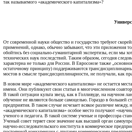
так называемого «академического капитализма»?
Универс
От современной науки общество и государство требуют скорей
применений, однако, обычно забывают, что эти приложения то
обойтись без социально-гуманитарной экспертизы, если мы хо
технических наук последствий. Таким образом, сегодня следов
характерна не только для России. В Евросоюзе также „основн
остаточному принципу) поддерживаются трансдисциплинарные
мостов в смысле трансдисциплинарности, не получали, как пр
В новом мире «академического капитализма» не остается места
имени. Они публикуют свои статьи в многочисленном соавторс
В такой ситуации культа звезд, как в Голливуде, на научном
обучение не являются больше самоцелью. Гораздо в большей с
предприятия. В таком случае исчезает всякое различие межд
«академического капитализма» особое место получают «научны
ученого и педагога. В такой системе ученые и профессора ста
Ученый совет теряет свое значение как высший орган самоуп
научно-исследовательского института в коммерческое предприя
постоянной конкуренции с другими коммерческими предприяти