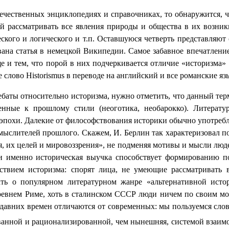
ечественных энциклопедиях и справочниках, то обнаружится, ч
 рассматривать все явления природы и общества в их возник
ского и логического и т.п. Оставшуюся четверть представляют 
ана статья в немецкой Википедии. Самое забавное впечатление
е и тем, что порой в них подчеркивается отличие «историзма» 
е слово
Historismus
в переводе на английский и все романские яз
ебаты относительно историзма, нужно отметить, что данный тер
ные к прошлому стили (неоготика, необарокко). Литератур
 эпохи. Далекие от философствования историки обычно употреб
мыслителей прошлого. Скажем, И. Берлин так характеризовал по
ия, их целей и мировоззрения», не подменяя мотивы и мысли лю
, и именно историческая выучка способствует формированию п
тствием историзма: спорят лица, не умеющие рассматривать 
ать о популярном литературном жанре «альтернативной ист
Древнем Риме, хоть в сталинском СССР люди ничем по своим м
 давних времен отличаются от современных: мы пользуемся слов
ованной и рационализированной, чем нынешняя, системой вза