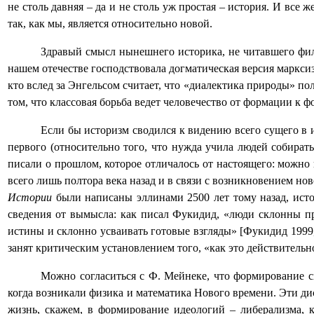
не столь давняя – да и не столь уж простая – история. И все 
так, как мы, является относительно новой.
Здравый смысл нынешнего историка, не читавшего фил
нашем отечестве господствовала догматическая версия марксизм
кто вслед за Энгельсом считает, что «диалектика природы» п
том, что классовая борьба ведет человечество от формации к 
Если бы историзм сводился к видению всего сущего в 
первого (относительно того, что нужда учила людей собират
писали о прошлом, которое отличалось от настоящего: можно
всего лишь полтора века назад и в связи с возникновением н
Истории
были написаны эллинами 2500 лет тому назад, ист
сведения от вымысла: как писал Фукидид, «люди склонны пр
истины и склонно усваивать готовые взгляды» [Фукидид 1999,
занят критическим установлением того, «как это действительн
Можно согласиться с Ф. Мейнеке, что формирование с
когда возникали физика и математика Нового времени. Эти ди
жизнь, скажем, в формирование идеологий – либерализма, к