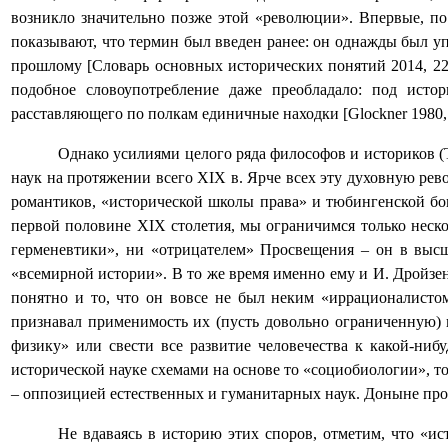
возникло значительно позже этой «революции». Впервые, по
показывают, что термин был введен ранее: он однажды был у
прошлому [Словарь основных исторических понятий 2014, 22
подобное словоупотребление даже преобладало: под исто
расставляющего по полкам единичные находки [
Glockner
1980,
Однако усилиями целого ряда философов и историков (Т
наук на протяжении всего
XIX
в. Ярче всех эту духовную рево
романтиков, «исторической школы права» и тюбингенской бог
первой половине
XIX
столетия, мы ограничимся только неск
герменевтики», ни «отрицателем» Просвещения – он в выс
«всемирной истории». В то же время именно ему и И. Дройзе
понятно и то, что он вовсе не был неким «иррационалистом
признавал применимость их (пусть довольно ограниченную)
физику» или свести все развитие человечества к какой-ни
исторической науке схемами на основе то «социобиологии», то
– оппозицией естественных и гуманитарных наук. Доныне п
Не вдаваясь в историю этих споров, отметим, что «ис