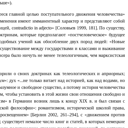
ьше»).
ееся главной целью поступательного движения человечества»
 изменения имеют имманентный характер и представляют собой
лицей,
contradictio
in
adjecto
» [Соловьев 1999, 181]. По существу,
октринам, которые предполагают «постчеловеческое» будущее
подобных учений как обособление двух пород людей: «Новые
а существование между государствами и классами и выживание
нсера было ничуть не менее телеологичным, чем марксистская
рили о своих доктринах как телеологических и априорных;
ум
»: дух «...не только витает над историей, как над водами, но
ь разумное и свободное существо, а потому история человечества
ом, чтобы установить в этой жизни свои отношения свободно и
ризм» в Германии возник лишь к концу
XIX
в. и был связан с
ской философии»: романтизмом, исторической школой права,
росвещением» [Берлин 2002, 261–294], с «движением против
; существует немалое число книг и статей, в которых немецкие