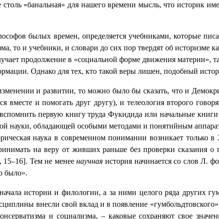
же столь «банальная» для нашего времени мысль, что историк им
ософов былых времен, определяется учебниками, которые писал
а, то и учебники, и словари до сих пор твердят об историзме к
олучает продолжение в «социальной форме движения материи», та
формации. Однако для тех, кто такой веры лишен, подобный исто
изменении и развитии, то можно было бы сказать, что и Демокр
ься вместе и помогать друг другу), и телеология второго гово
 вспомнить первую книгу труда Фукидида или начальные книги
овой науки, обладающей особыми методами и понятийным аппарато
орическая наука в современном понимании возникает только в
инимать на веру от живших раньше без проверки сказания о 
 15–16]. Тем не менее
научная
история начинается со слов Л. фо
о было».
начала истории и филологии, а за ними целого ряда других 
сциплины внесли свой вклад и в появление «гумбольдтовского»
онсерватизма и социализма, – каковые сохраняют свое значен