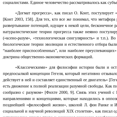
социалистами. Единое человечество рассматривалось как субъ
«Догмат прогресса», как писал О. Конт, постулирует
[Конт 2003, 158]. Для тех, кто все же понимал, что метафо
развертывание потенций, идущее к некой цели, бесконечное р
натуралистические теории прогресса также неявно постулир
(«ксено-разум», «технологическая сингулярность» и т.п.). 
биологические теории эволюции и естественного отбора были
“наиболее приспособленных”, или наиболее преуспевающих» [
доктрина общественно-экономических формаций.
«Классическими» для философии истории были и ост
предпосылкой концепции Гегеля, который негативно отзывался
действует в ней и составляет единственный ее двигатель» [Геге
есть движение к полной реализации разумной свободы. Как пи
сообразно с разумом» [Фихте 2000, 9]. Связь этих учений
направлениями и концепциями, которые находились в оппоз
позднейшей «философией жизни», школой Л. фон Ранке и И.
социальной и научной революций
XIX
столетия», как писал о