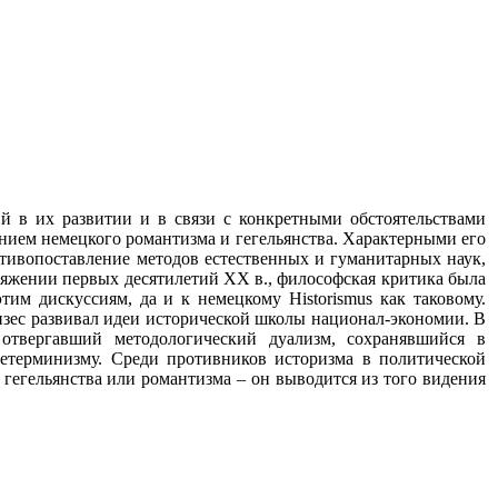
й в их развитии и в связи с конкретными обстоятельствами
янием немецкого романтизма и гегельянства. Характерными его
отивопоставление методов естественных и гуманитарных наук,
отяжении первых десятилетий
XX
в., философская критика была
этим дискуссиям, да и к немецкому
Historismus
как таковому.
изес развивал идеи исторической школы национал-экономии. В
отвергавший методологический дуализм, сохранявшийся в
етерминизму. Среди противников историзма в политической
 гегельянства или романтизма – он выводится из того видения