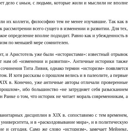
еет дело с
иным
, с людьми, которые жили и мыслили не вполне
и их коллеги, философию тем не менее изучавшие. Так как в
ак рассмотрении всего сущего в изменении и развитии. Для тех,
кое определение вполне подходит. Равно как и убежденность в
ризм по меньшей мере сомнителен.
ит, и Аристотель уже были «истористами»: известный отрывок
рят нам об «изменении и развитии». Античные историки также
 сочинения Тита Ливия, однако термин «историзм» появляется
м. И хотя рассказы о прошлом велись и в палеолите, а первые
XIX
в. Конечно, уже античные авторы отличали проверенные
прошлом», ибо большинство «не затрудняет себя разысканием
н Ранке о том, что историк не читает мораль современникам, а
гуманитарных дисциплин в
XIX
в. сопоставимо с тем временем,
 университета, и в «расколдовывание мира», и в политическую
ие и сегодня. Само же слово «историзм», замечает Мейнеке,