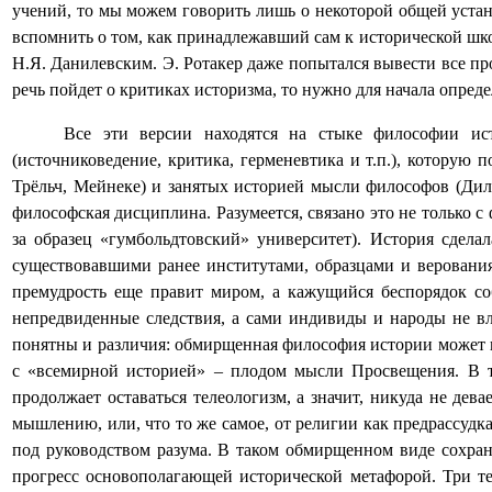
учений, то мы можем говорить лишь о некоторой общей уста
вспомнить о том, как принадлежавший сам к исторической шко
Н.Я. Данилевским. Э. Ротакер даже попытался вывести все пр
речь пойдет о критиках историзма, то нужно для начала определ
Все эти версии находятся на стыке философии ис
(источниковедение, критика, герменевтика и т.п.), которую
Трёльч, Мейнеке) и занятых историей мысли философов (Диль
философская дисциплина. Разумеется, связано это не только
за образец «гумбольдтовский» университет). История сдела
существовавшими ранее институтами, образцами и веровани
премудрость еще правит миром, а кажущийся беспорядок со
непредвиденные следствия, а сами индивиды и народы не вл
понятны и различия: обмирщенная философия истории может про
с «всемирной историей» – плодом мысли Просвещения. В 
продолжает оставаться телеологизм, а значит, никуда не де
мышлению, или, что то же самое, от религии как предрассудк
под руководством разума. В таком обмирщенном виде сохраня
прогресс основополагающей исторической метафорой. Три те