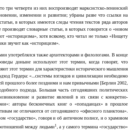
то три четверти из них воспроизводят марксистско-ленинский
новении, изменении и развитии; убраны разве что ссылки на
статьи, в которых имеются следы чтения текстов ряда авторов
 производят словарные статьи, в которых говорится о «новом
от «историцизма», хотя всякому, кто читал не только «Нищету
ыки звучит как «историцизм».
мин употреблялся также архитекторами и филологами. В конце
оведы доныне используют этот термин, когда говорят, что
ляют этот термин для характеристики исторического мышления
дход Гердера: «...системы взглядов и цивилизации необходимо
дей прошлого более поздними и нам привычными [Берлин 2002,
одобного подхода. Большая часть сегодняшних политических
возникновение и развитие явлений в их связи с конкретно-
ории»: авторы бесконечных книг о «попаданцах» в прошлое
отивам не отличаются от сегодняшнего «офисного планктона».
ом «государство», говоря и об античном полисе, и о храмовом
1
имоотношений между людьми
, а у самого термина «государство»