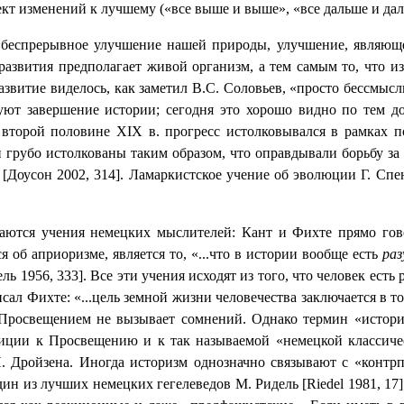
ект изменений к лучшему («все выше и выше», «все дальше и дал
 «беспрерывное улучшение нашей природы, улучшение, являющ
ра развития предполагает живой организм, а тем самым то, что
азвитие виделось, как заметил В.С. Соловьев, «просто бессмыс
уют завершение истории; сегодня это хорошо видно по тем д
Во второй половине
XIX
в. прогресс истолковывался в рамках 
 грубо истолкованы таким образом, что оправдывали борьбу з
Доусон 2002, 314]. Ламаркистское учение об эволюции Г. Спе
аются учения немецких мыслителей: Кант и Фихте прямо гово
 об априоризме, является то, «...что в истории вообще есть
раз
ль 1956, 333]. Все эти учения исходят из того, что человек ест
сал Фихте: «...цель земной жизни человечества заключается в т
 с Просвещением не вызывает сомнений. Однако термин «исто
иции к Просвещению и к так называемой «немецкой классиче
 Дройзена. Иногда историзм однозначно связывают с «контрп
дин из лучших немецких гегелеведов М. Ридель [
Riedel
1981, 17]