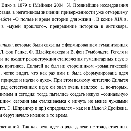
Вико в 1879 г. [Мейнеке 2004, 5]. Позднейшие исследования
правда, в негативном значении приверженности уже отмершему
аботе «О пользе и вреде истории для жизни». В конце
XIX
в.
 в «музей прошлого», превращение историка в антиквара,
ципами
, которые были связаны с формированием гуманитарных
 Л. фон Ранке, Ф. Шлейермахера и В. фон Гумбольдта, Гегеля и
чи не входит реконструкция становления гуманитарных наук в
х критиков, Дильтей не был ни сторонником «романтической
, четко видит, что как раз ими и была сформулирована идея
природе и науки о духе». При этом всякому читателю Дильтея
яд естественных наук он знал очень неплохо, а, во-вторых,
ачимым и сегодня: тогда пытались создать некую «социальную
ации»; сегодня мы сталкиваемся с ничуть не менее чуждыми
т, Э. Шпрангер и др.) определялся – как и в
Historik
Дройзена,
ия
берут начало именно в то время.
октриной. Так как речь идет о ряде далеко не тождественных