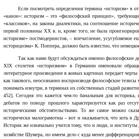
Если посмотреть определения термина «историзм» в от
«канон»: историзм – это «философский принцип», требующий
«классиков», на законы диалектики, на соотношение историче
первой половины ХХ в. и, кроме того, не была проигнориров
историзме» постмодернистов, – впечатление, усугубляемое ещ
историцизма» К. Поппера, должно быть известно, что немецко
Так как нами будут обсуждаться именно философские д
XIX
столетия «историзмом» в Германии именовали обращен
литературное произведение в живых картинах передает черты
как такового, неосознанно воспроизводя философские тезисы 
понимать изнутри, в терминах их собственных стадий развит
452]. Сегодня это кажется чем-то банальным для историка
дебатов по поводу прошлого характеризуется как раз отсу
историческими обстоятельствами. То же самое можно сказ
исторически малограмотны – вот и оказывается, что хоть в 
Историк же изначально учится тому, что и люди, и институты
хозяйстве Шумера, но имеем дело с куда менее дифференцир