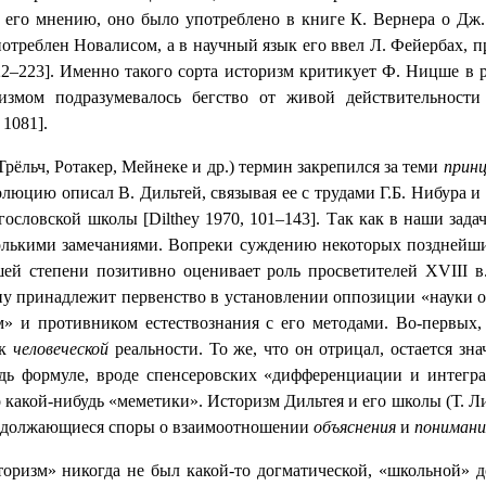
 его мнению, оно было употреблено в книге К. Вернера о Дж. 
потреблен Новалисом, а в научный язык его ввел Л. Фейербах, 
2–223]. Именно такого сорта историзм критикует Ф. Ницше в р
ризмом подразумевалось бегство от живой действительности
 1081].
рёльч, Ротакер, Мейнеке и др.) термин закрепился за теми
прин
люцию описал В. Дильтей, связывая ее с трудами Г.Б. Нибура и
ословской школы [Dilthey 1970, 101–143]. Так как в наши зада
олькими замечаниями. Вопреки суждению некоторых позднейши
шей степени позитивно оценивает роль просветителей
XVIII
в.
ну принадлежит первенство в установлении оппозиции «науки о 
» и противником естествознания с его методами. Во-первых, р
 к
человеческой
реальности. То же, что он отрицал, остается зн
будь формуле, вроде спенсеровских «дифференциации и интегр
 какой-нибудь «меметики». Историзм Дильтея и его школы (Т. Лит
родолжающиеся споры о взаимоотношении
объяснения
и
пониман
торизм» никогда не был какой-то догматической, «школьной» д