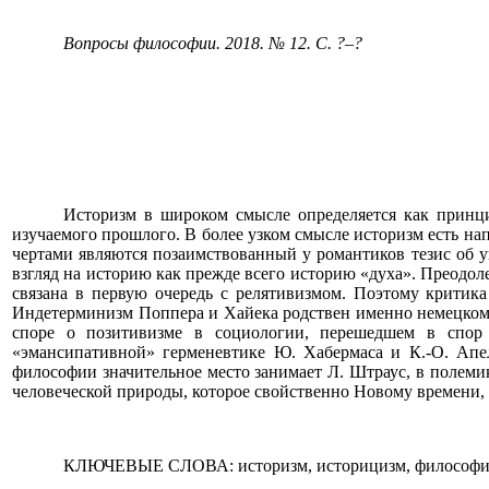
Вопросы философии. 2018. № 12. С. ?‒?
Историзм в широком смысле определяется как принци
изучаемого прошлого. В более узком смысле историзм есть на
чертами являются позаимствованный у романтиков тезис об у
взгляд на историю как прежде всего историю «духа». Преодо
связана в первую очередь с релятивизмом. Поэтому крити
Индетерминизм Поппера и Хайека родствен именно немецко
споре о позитивизме в социологии, перешедшем в спор 
«эмансипативной» герменевтике Ю. Хабермаса и К.-О. Апе
философии значительное место занимает Л. Штраус, в полемик
человеческой природы, которое свойственно Новому времени, 
КЛЮЧЕВЫЕ СЛОВА: историзм, историцизм, философия ис