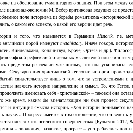
новке на обоснование гуманитарного знания. При этом между 
ле национал-экономии М. Вебер критиковал ведущих ее представ
облемное поле историзма из борьбы романтизма «исторической шк
ить, о каком его аспекте, о какой его версии идет речь.
тории и того, что называется в Германии
Historik
, т.е. м
 по-английски порой именуют
metahistory
. Иначе говоря, истор
тей, Виндельбанд, Коллингвуд, Кроче, Ортега и др.). Философ
 с философской рефлексией отдельных мыслителей или с институ
лась предметом рефлексии уже потому, что она ускорилась: 
ями. Секуляризация христианской теологии истории происходи
бытий свидетельствует лишь о том, что за устремлениями и
астны навязать истории направление и смысл. То, что Гегель 
должать именовать себя «христианской» – таковой она оставала
то же время, каким бы впечатляющим ни был процесс секул
вается и интуиция смысла истории. «Ход истории понимается 
а к науке… Прогресс имеется в том отношении, что он ведет к
ется идея эсхатологического совершенства» [Бультман 2012, 8
рмина – эволюция, развитие, прогресс – употреблялись почти