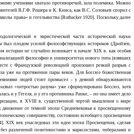
самими учениями хватало противоречий, шла полемика. Можно
ителей В.Г.Ф. Рошера и К. Книса, как В.С. Соловьев спорил с
олы права» и гегельянства [Rothacker 1920]. Поскольку далее
етодологической и эвристической части исторической науки
изм был плодом усилий философствующих историков (Дройзен,
ия истории не случайно возникает в начале
XIX
в. как особая
циализацией философии в университетах нового типа (взявших
вместе с Французской революцией произошел резкий разрыв с
ла уже на протяжении пары веков. Для Боссюэ божественная
 деяниями людей стоит промысел – у деяний обнаруживаются
назвал «хитростью разума» уже сформулировано Боссюэ, хотя
сь и у Гегеля, и у его противника Ранке, – но она имеет дело
яризации, в
XVIII
в. существенной чертой мышления о мире
как движение от темной эпохи Средневековья к просвещенному
 утопическому совершенству, состоянию всеобщего просвещения
4].
XIX
век унаследовал эти идеи эпохи Просвещения, сделав
 без различений позитивистами и марксистами, либералами и