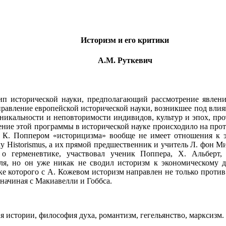
Историзм и его критики
А.М. Руткевич
п исторической науки, предполагающий рассмотрение явлени
правление европейской исторической науки, возникшее под вли
никальности и неповторимости индивидов, культур и эпох, пр
ление этой программы в исторической науке происходило на пр
ка К. Поппером «историцизма» вообще не имеет отношения к 
му
Historismus
, а их прямой предшественник и учитель Л. фон М
о герменевтике, участвовал ученик Поппера, Х. Альберт, 
ля, но он уже никак не сводил историзм к экономическому д
е которого с А. Кожевом историзм направлен не только против
начиная с Макиавелли и Гоббса.
тории, философия духа, романтизм, гегельянство, марксизм.