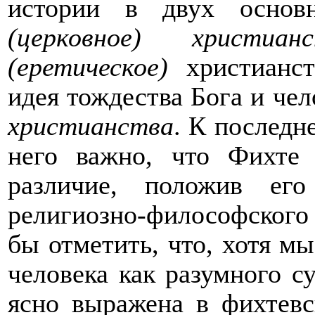
истории в двух основ
(церковное) христианс
(еретическое)
христианст
идея тождества Бога и че
христианства
. К последн
него важно, что Фихте 
различие, положив ег
религиозно-философского у
бы отметить, что, хотя м
человека как разумного с
ясно выражена в фихтев