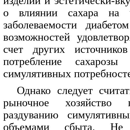
изделий и эстетически-вк
о влиянии сахара на ч
заболеваемости диабето
возможностей удовлетвор
счет других источнико
потребление сахароз
симулятивных потребност
Однако следует счита
рыночное хозяйство 
раздуванию симулятивн
объемами сбыта. Не 