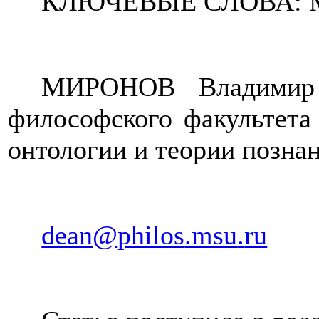
КЛЮЧЕВЫЕ СЛОВА: Марк
МИРОНОВ Владимир В
философского факультет
онтологии и теории познан
dean
@
philos
.
msu
.
ru