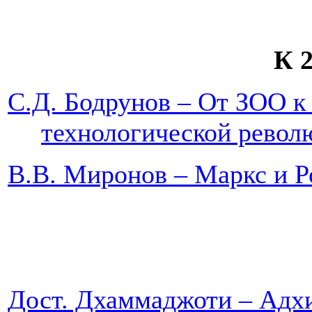
К 
С.Д. Бодрунов – От ЗОО к
технологическо
В.В. Миронов – Маркс 
Дост. Дхаммаджоти – Адхи