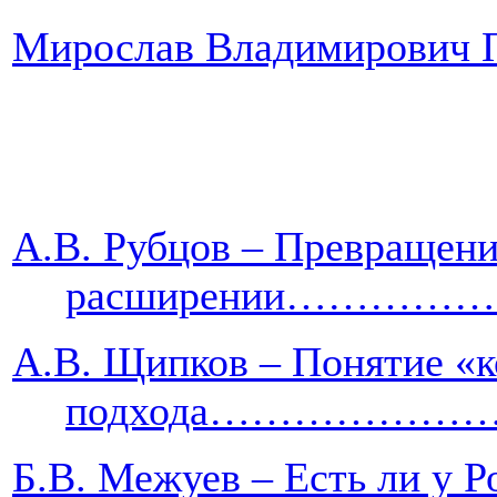
Мирослав Владимиро
А.В. Рубцов
–
Превращения
расширении……
А.В.
Щипков
–
Понятие «к
подхода…………
Б.В. Межуев
–
Есть ли у 