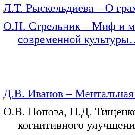
Л.Т. Рыскельдиева
–
О гр
О.Н. Стрельник
– Миф и м
современной к
Д.В. Иванов – Ментал
О.В. Попова, П.Д. Тищенк
когнитивного ул