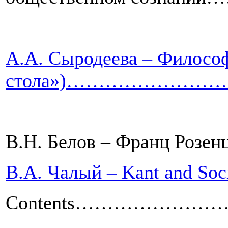
А.А. Сыродеева
–
Философ
стола»)………………
В.Н. Белов – Франц Розенц
В
.
А
.
Чалый
– Kant an
Contents
…………………