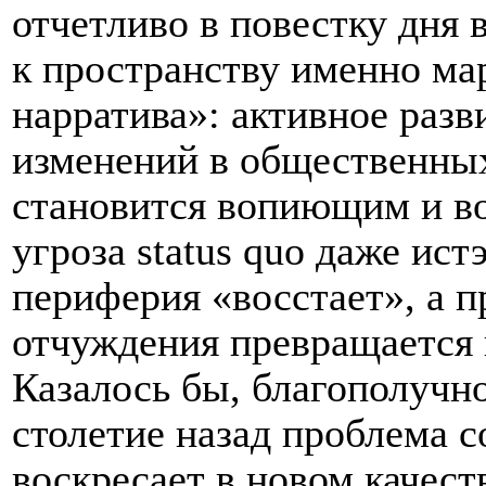
отчетливо в повестку дня
к пространству именно ма
нарратива»: активное разв
изменений в общественных
становится вопиющим и во
угроза
status
quo
даже истэ
периферия «восстает», а 
отчуждения превращается
Казалось бы, благополучн
столетие назад проблема с
воскресает в новом качест