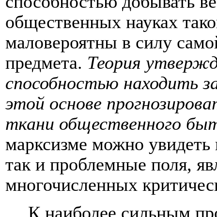
способностью добывать ве
общественных науках тако
маловероятны в силу само
предмета.
Теория утвержд
способностью находить з
этой основе прогнозирова
ткани общественного бы
марксизме можно увидеть 
так и проблемные поля, я
многочисленных критическ
К наиболее сильным пр