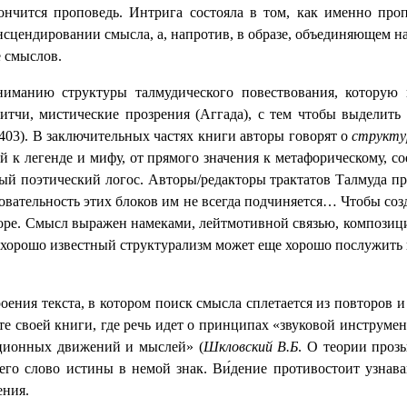
ончится проповедь. Интрига состояла в том, как именно проп
ансцендировании смысла, а, напротив, в образе, объединяющем 
 смыслов.
иманию структуры талмудического повествования, которую 
итчи, мистические прозрения (Аггада), с тем чтобы выделить
403). В заключительных частях книги авторы говорят о
структу
й к легенде и мифу, от прямого значения к метафорическому, с
ый поэтический логос. Авторы/редакторы трактатов Талмуда п
овательность этих блоков им не всегда подчиняется… Чтобы созд
форе. Смысл выражен намеками, лейтмотивной связью, композиц
 хорошо известный структурализм может еще хорошо послужить и
оения текста, в котором поиск смысла сплетается из повторов 
е своей книги, где речь идет о принципах «звуковой инструме
яционных движений и мыслей» (
Шкловский В.Б
. О теории прозы
щего слово истины в немой знак. Ви́дение противостоит узна
ения.