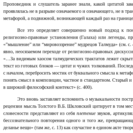
Проповедник и слушатель заранее знали, какой цитатой зак
проявлялась не в разрыве означаемого и означающего, не в тр
метафорой, а подвижной, возникающей каждый раз на границе
Все это определяет совершенно новый подход к пон
религиозно-правовые установления (Галаха) или легенды, пр
«”мышление” или “мировоззрение” мудрецов Талмуда» (см. с. 
явно, неосязаемом переходе от религиозно-правовых дискусси
«…За видимым хаосом талмудических трактатов лежит скрыт
текст из готовых блоков — цитат и чужих толкований. Послед
с началом, перебросить мостик от буквального смысла к мета
понять смысл в композиции, частное в стандартном. Старый и
в широкий философский контекст» (с. 400).
Это вновь заставляет вспомнить о музыкальности постр
рецензии мысль Толстого В.Б. Шкловский цитирует в том мест
словесности представляют из себя
плетение
звуков, артикул
бессознательного повторения одного и того же, превращаю
деланье вещи» (там же, с. 13) как соучастие в едином акте твор