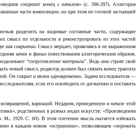
оведник соединит конец с началом» (с. 396-397). Аллегория
названные части композиции, но при этом не готовой застывшей
нельзя разделить на видимые составные части, содержащие
 их смысл по отдельности и реконструировать из этих частей
ре как сокрытии
. Смысл мерцает, проявляясь в не выраженном
оединяя зачин и финал повествования аллегорическим образом.
реодолевают
“
сопротивление материала
”
. Ведь они строят свой
ать новый смысл, редактор должен был связать конец трактата
ией. Он сокрыт и явлен одновременно. Задача исследователя —
сследователям, если его освободить от догматики и поставить
и возвращений, вариаций. Недаром, приведенную в начале этой
нтовки», родственных в разных видах искусств: «Произведения
. М., 1929. С. 60). В этом плетении мысль пытается избежать
ванию в каждом новом «остранении», позволяющем «пережить