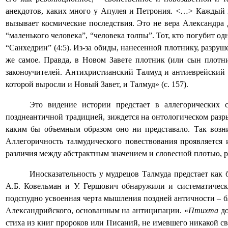
анекдотов, каких много у Апулея и Петрония. <…> Каждый и
вызывает космические последствия. Это не вера Александра 
“маленького человека”, “человека толпы”. Тот, кто погубит од
“Санхедрин” (4:5). Из-за обиды, нанесенной плотнику, разру
же самое. Правда, в Новом Завете плотник (или сын плотн
законоучителей. Антихристианский Талмуд и антиеврейский
которой выросли и Новый Завет, и Талмуд» (с. 157).
Это видение истории предстает в аллегорических с
позднеантичной традицией, зиждется на онтологическом разр
каким бы объемным образом оно ни представало. Так воз
Аллегоричность талмудического повествования проявляется 
различия между абстрактным значением и словесной плотью, р
Иносказательность у мудрецов Талмуда предстает как 
А.Б. Ковельман и У. Гершович обнаружили и систематическ
подспудно усвоенная черта мышления поздней античности – 
Александрийского, основанным на антиципации. «
Птихта
д
стиха из книг пророков или Писаний, не имевшего никакой с