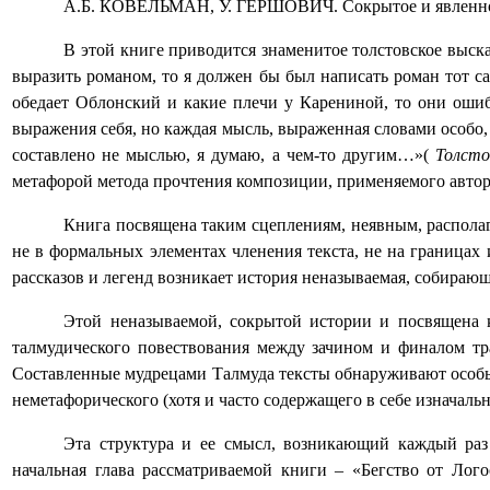
А.Б. КОВЕЛЬМАН, У. ГЕРШОВИЧ.
Сокрытое и явленн
В этой книге приводится знаменитое толстовское выск
выразить романом, то я должен бы был написать роман тот са
обедает Облонский и какие плечи у Карениной, то они ошиб
выражения себя, но каждая мысль, выраженная словами особо, 
составлено не мыслью, я думаю, а чем-то другим…»(
Толсто
метафорой метода прочтения композиции, применяемого авто
Книга посвящена таким сцеплениям, неявным, располаг
не в формальных элементах членения текста, не на границах 
рассказов и легенд возникает история неназываемая, собираю
Этой неназываемой, сокрытой истории и посвящена к
талмудического повествования между зачином и финалом тра
Составленные мудрецами Талмуда тексты обнаруживают особы
неметафорического (хотя и часто содержащего в себе изначал
Эта структура и ее смысл, возникающий каждый раз
начальная глава рассматриваемой книги – «Бегство от Лог