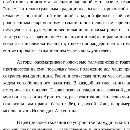
озаботились поиском альтернатив западной метафизике, тез
“иным” интеллектуальным традициям», пытаясь приспособить
иудаизм с позиций той или иной западной философской сис
родственным современному сознанию: нет целого, нет ориент
нем целое за структурой повествования не просматривается, 
то другого угла зрения на «хаос поэзии и мифа» в раввинистич
ясности и последовательности, только постмодерн шел к это
контактировать с этим знанием через своих учителей.
Авторы рассматривают ключевые талмудические трак
противостояние ему, поскольку такое положение дел чаще пр
сохранением дистанции. Раввинистическая литература отзывае
ходом ее собственного развития. В каждой из глав книги 
исторических стадиях. Таковы осколки традиции греческой до
музыки в трактатах Аристотеля, рассредоточившего слово учит
силлогизм там правит бал» (с. 66), с другой. Или, наприме
мгновения в «Исповеди» Августина.
В центре повествования об устройстве талмудических т
его как революционное, – свойственное и новозаветной и 