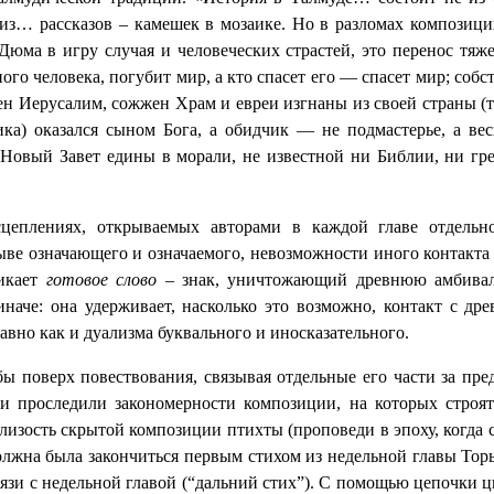
з… рассказов – камешек в мозаике. Но в разломах композици
Дюма в игру случая и человеческих страстей, это перенос тяж
ного человека, погубит мир, а кто спасет его — спасет мир; со
шен Иерусалим, сожжен Храм и евреи изгнаны из своей страны (т
ика) оказался сыном Бога, а обидчик — не подмастерье, а ве
 Новый Завет едины в морали, не известной ни Библии, ни гр
цеплениях, открываемых авторами в каждой главе отдельно
ыве означающего и означаемого, невозможности иного контакта 
никает
готовое слово
– знак, уничтожающий древнюю амбивале
иначе: она удерживает, насколько это возможно, контакт с д
авно как и дуализма буквального и иносказательного.
бы поверх повествования, связывая отдельные его части за пре
и проследили закономерности композиции, на которых строятс
близость
скрытой композиции птихты (проповеди в эпоху, когда
олжна была закончиться первым стихом из недельной главы Торы
вязи с недельной главой (“дальний стих”). С помощью цепочки 