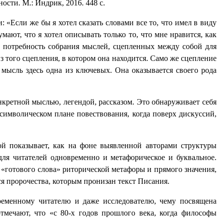
ности
. М.: Индрик, 2016. 448 с.
: «
Если же бы я хотел сказать словами все то, что имел в виду
ают, что я хотел описывать только то, что мне нравится, как
а потребность собрания мыслей, сцепленных между собой для
з того сцепления, в котором она находится. Само же сцепление
ая мысль здесь одна из ключевых. Она оказывается своего рода
кретной мыслью, легендой, рассказом. Это обнаруживает себя
 символическом плане повествования, когда поверх дискуссий,
ой показывает, как на фоне выявленной авторами структуры
для читателей одновременно и метафорическое и буквальное.
готового слова» риторической метафоры и прямого значения,
я пророчества, которым пронизан текст Писания.
ременному читателю и даже исследователю, чему посвящена
тмечают, что «с 80-х годов прошлого века, когда философы