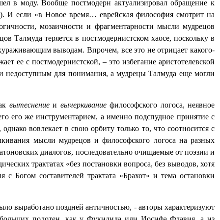
ошел в моду. Вообще постмодерн актуализировал обращение к
6). И если «в Новое время… еврейская философия смотрит на
логичности, мозаичности и фрагментарности мысли мудрецов
ов Талмуда теряется в постмодернистском хаосе, поскольку в
скураживающим выводам. Впрочем, все это не отрицает какого-
ижает ее с постмодернистской, – это избегание аристотелевской
чти недоступным для понимания, а мудрецы Талмуда еще могли
как
вытеснение
и
вычеркивание
философского логоса, неявное
его его же инструментарием, а именно подспудное принятие с
однако вовлекает в свою орбиту только то, что соотносится с
алкивания мысли мудрецов и философского логоса на разных
латоновских диалогов, последовательно очищаемые от поэзии и
ических трактатах «без постановки вопроса, без выводов, хотя
ия с Богом составителей трактата «Брахот» и тема остановки
было выработано поздней античностью, - авторы характеризуют
 больших полотен, как у Фукидида или Иосифа Флавия, а из