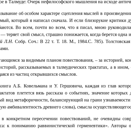
ое в Талмуде: Очерк нефилософского мышления на исходе антич
азывание об особом характере сцепления мыслей в произведении
мый, который я написал сначала. И если близорукие критики дум
аются. Во всем, почти во всем, что я писал, мною руководил
— теряет свой смысл, страшно понижается, когда берется одна и
й Л.Н.
Собр. Соч.: В 22 т. Т. 18. М., 1984.С. 785). Толстовск
рами.
ающимся за видимым планом повествования, ‒ за историей, кон
историй, рассказываемых в талмудических трактатах, а в ином,
щаяся из частиц открывшихся смыслов.
нига А.Б. Ковельмана и У. Гершовича, каждая из глав котор
ктатов плетется вязь рассказа о событиях, значение которых 
й вид метафоричности, балансирующий на грани узнаваемости «
ьную амбивалентность древнего слова), смысла осуществляющегос
 в конкретном пересечении повествований, не очевидны сов
оса: к пониманию раввинистической герменевтики». Авторы о