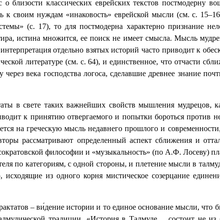
ис о близости классических еврейских текстов постмодерну в
 к своим нуждам «инаковость» еврейской мысли (см. с. 15‒1
темы» (с. 17), то для постмодерна характерно признание не
ира, истина множится, ее поиск не имеет смысла. Мысль мудрец
а интерпретация отдельно взятых историй часто приводит к обе
еской литературе (см. с. 64), и единственное, что отчасти сбл
му через века господства логоса, сделавшие древнее знание по
таты в свете таких важнейших свойств мышления мудрецов, 
иводит к принятию отвергаемого и попытки бороться против н
тся на греческую мысль недавнего прошлого и современности, 
авторы рассматривают определенный аспект сближения и отт
сократовской философии и «музыкальность» (по А.Ф. Лосеву) п
еля по категориям, с одной стороны, и плетение мысли в талмуд
р, исходящие из одного корня мистическое созерцание единен
рактатов – ви́дение истории и то единое основание мысли, что 
талмудической традиции. «История в Талмуде… состоит не из