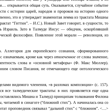
и… открывается общая суть. Оказывается, случайное событие
ести с истории царей, народов и пророков на историю одного
бственно, это и утверждает знаменитая лемма из трактата Мишны
рактат “Гиттин”. –
Н.С.
). Новый Завет говорит, в сущности, то
сь Израиль. Зато в Талмуде Иисус — обидчик, оскорблявший
еческой философии. Появление этой морали — революция, из
. Аллегория для европейского сознания, сформированного
с означаемым, кроме как через
отвлеченное
от слова значение,
нтность слова и «основной метафоры» (Ф. Макс Мюллер).
ревним словом Писания, не отмечающего еще онтологического
делами видимого членения, «в разломах композиции» (с. 157).
я все талмудические трактаты: в них проявляется еще одна
 составлялись Мишна и Талмуд) принципам толкования Филона
, читаемой в синагоге (“ближний стих”). А начиналась она со
цитат проповедник связывал “дальний стих” с “ближним”. <…>