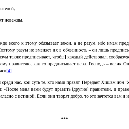
вителей,
ят невежды.
жде всего
к этому обязывает закон, а не разум, ибо имам пре
Поэтому разум не вменяет их в обязанность
– он лишь предписы
азум также предписывает, чтобы] каждый действовал, сообразуя
оему правителю, как то предписывает вера. Господь – велик Он
ас»
[4]
.
среди нас, кои суть те, кто нами правят. Передает Хишам ибн ‛
ал: «После меня вами будут править [другие] правители, и прав
асно с истиной. Если они творят добро, то это зачтется вам и им 
***