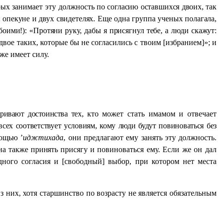
орых занимает эту должность
по согласию оставшихся двоих, так
 опекуне и двух свидетелях. Еще одна группа ученых полагала,
боими!): «Протяни руку, дабы я присягнул тебе, а люди скажут:
двое таких, которые бы не согласились с твоим [избранием]»; и
же имеет силу.
тривают достоинства тех,
кто может стать имамом и отвечает
ех соответствует условиям, кому люди будут повиноваться без
ощью ’
иджтихада
, они предлагают ему занять эту должность.
на также принять присягу
и повиноваться ему. Если же он дал
дного согласия и [свободный] выбор, при котором нет места
 них, хотя старшинство по возрасту не является обязательным