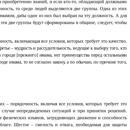
или приобретению знаний, и если кто-то, обладающий должными
анность, то среди людей выделяются две группы. Одна из этих
имамом, дабы один из них был выбран на эту должность. А для
 эти две группы будут сформированы в общине, следует, чтобы
чность,
включающая все условия, которых требует это качество.
етье – мудрость и рассудительность, ведущие к выбору того, кто
я в городе [прежнего] имама, нет преимущества перед остальными
оде имама, то не согласно закону, а по обычаю, по причине того,
х – порядочность, включая все условия, которых требует это
в случае непредвиденных ситуаций и при принятии решений.
вие физических изъянов, затрудняющих движение и способность
 благе. Шестое – смелость и отвага, необходимая для защиты