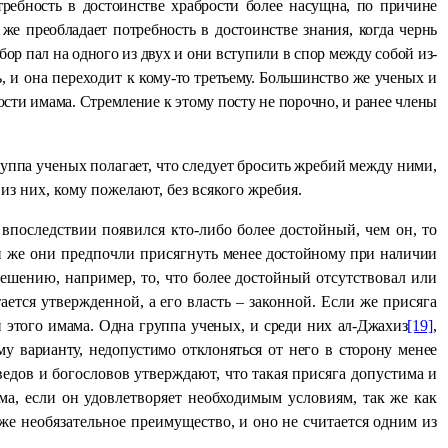
ребность в достоинстве храбрости более насущна, по причине
же преобладает потребность в достоинстве знания, когда чернь
бор пал на одного из двух и они вступили в спор между собой из-
, и она переходит
к кому-то третьему. Большинство же ученых и
сти имама. Стремление к этому посту не порочно, и ранее члены
группа ученых полагает, что следует бросить жребий между ними,
з них, кому пожелают, без всякого жребия.
впоследствии появился кто-либо более достойный, чем он, то
ли же они предпочли присягнуть
менее достойному при наличии
решению, например, то, что более достойный отсутствовал или
ется утвержденной, а его власть – законной. Если же присяга
и этого имама. Одна группа ученых, и среди них ал-Джахиз
[19]
,
ому
варианту, недопустимо отклоняться от него в сторону менее
едов и богословов утверждают, что такая присяга допустима и
ма, если он удовлетворяет необходимым условиям, так же как
же необязательное преимущество, и оно не считается одним из