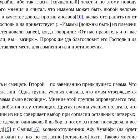
урайш, ибо так гласит [священный] текст и по этому поводу
того мнения и считал, что имамом может быть любой человек
в качестве довода против ансаров
[10]
, желая отстранить их от
Господь и да приветствует!): «Имамы [должны быть] из племени
тендовали ранее], когда говорили: «От нас правитель и от вас
ли, вы – вазиры». Пророк же (да благословит его Господь и да
ставляет места для сомнения или противоречия.
ь и смещать. Второй – по завещанию предыдущего имама. Что
ла лиц. Одна группа ученых считала, что имам утверждается
имама было всеобщим. Мнение этой группы опровергается тем,
ь прибытия отсутствующих. Другая группа ученых полагала, что
дин из них совершает выбор при согласии остальных четверых.
е сделали одинаковый выбор, а потом за ними последовали все
‛д
[15]
и Салим
[16]
, вольноотпущенник Абу Хузайфы (да будет
ан один из них по согласию [остальных] пяти. Таково мнение