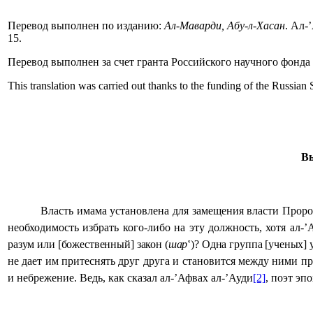
Перевод выполнен по изданию:
Ал-Маварди, Абу-л-Хасан
.
Ал-’
15.
Перевод выполнен за счет гранта Российского научного фонда
This translation was carried out thanks to the funding of the Russia
В
Власть имама установлена для замещения власти Проро
необходимость избрать кого-либо на эту должность, хотя ал-
разум или [божественный] закон (
шар
‛
)? Одна группа [ученых] 
не дает им притеснять друг друга и становится между ними пр
и небрежение.
В
едь, как сказал ал-’Афвах ал-’Ауди
[2]
, поэт э