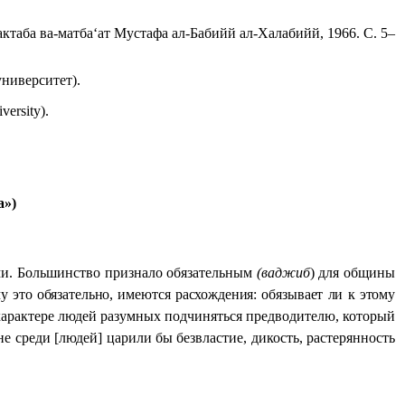
ктаба ва-матба‘ат Мустафа ал-Бабийй ал-Халабийй, 1966.
С. 5–
ниверситет).
versity).
а»)
ми. Большинство признало обязательным
(
ваджиб
) для общины
у это обязательно, имеются расхождения: обязывает ли к этому
 характере людей разумных подчиняться предводителю, который
е среди [людей] царили бы безвластие, дикость, растерянность