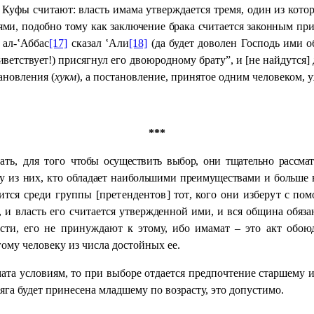
 Куфы считают: власть имама утверждается тремя, один из кот
ями, подобно тому как заключение брака считается законным при
 ал-‛Аббас
[17]
сказал ‛Али
[18]
(да будет доволен Господь ими
о
иветствует!)
присягнул его двоюродному брату”, и [не найдутся] 
ановления (
хукм
), а постановление, принятое одним человеком, у
***
ать, для того
чтобы осуществить выбор, они тщательно рассма
 из них, кто обладает наибольшими преимуществами и больше вс
ится среди группы [претендентов] тот, кого они изберут
с пом
 и власть его считается
утвержденной ими, и вся община обяза
сти, его не принуждают к этому, ибо имамат – это акт обою
ому человеку из числа достойных ее.
та условиям, то при выборе отдается предпочтение старшему из
га будет принесена младшему по возрасту, это допустимо.