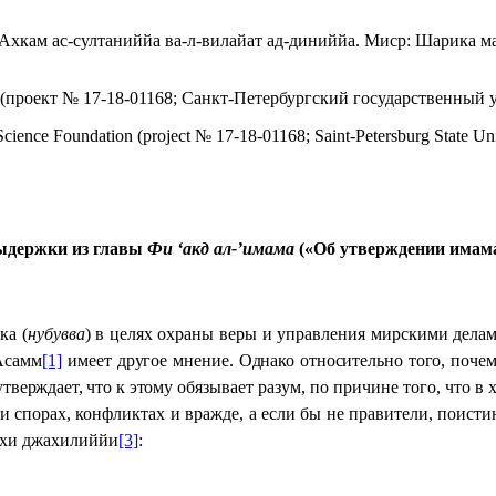
Ахкам ас-султаниййа ва-л-вилайат ад-диниййа. Миср: Шарика ма
 (проект № 17-18-01168; Санкт-Петербургский государственный у
n Science Foundation (project № 17-18-01168; Saint-Petersburg State Uni
ыдержки из главы
Фи ‘акд ал-’имама
(«Об утверждении имам
ка (
нубувва
) в целях охраны веры и управления мирскими дела
’Асамм
[1]
имеет другое мнение. Однако относительно того, почем
утверждает, что к этому
обязывает разум, по причине того, что в
и спорах, конфликтах и вражде, а если бы не правители, поистин
похи джахилиййи
[3]
: