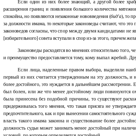
Если один из них более знающий, а другой более храб
расширения границ и появления большого количества мятежнико
спокойна, но появляются незаконные нововведения (
бид‛а
), то 
за должности имама, то некоторые законоведы считают, что эт
законоведов согласны, что
спор между двумя кандидатами не я
[избирательного] совета вступали в спор из-за этого, причем ж
Законоведы расходятся во мнениях относительно того, че
и преимущество
предоставляется тому, кому выпал жребий. Др
Если лица, наделенные правом выбора, выделили наибо
первый из них считается утвержденным на эту должность, и 
более достойного, это нуждается в дальнейшем
рассмотрении. Е
был болен, или же что менее достойному люди повинуются охо
была принесена без подобной причины, то
существуют расхож
придерживалась того мнения, что такая присяга не утверждаетс
предпочтительного, как и при вынесении самостоятельного сужд
власть такого имама законна и существование более достойн
должность судьи может занимать менее достойный
при наличи
условий, по которым определяется достойный.