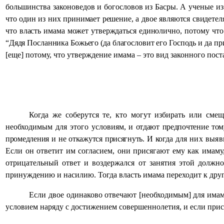
большинства законоведов и богословов из Басры. А ученые из
что один из них принимает решение, а двое являются свидетел
что власть имама может утверждаться единолично,
потому что
“Дядя Посланника Божьего (да благословит его Господь и да пр
[еще] потому, что утверждение имама – это вид законного пост
Когда же соберутся те, кто могут избирать или смещ
необходимым для этого условиям,
и отдают предпочтение тому
промедления и не откажутся присягнуть. И когда
для них выяв
Если он ответит им согласием, они присягают ему как имаму,
отрицательный ответ и воздержался от занятия этой должно
принуждению и насилию. Тогда власть имама переходит к друг
Если двое одинаково отвечают [необходимым] для имама
условием наряду с достижением совершеннолетия, и если прися