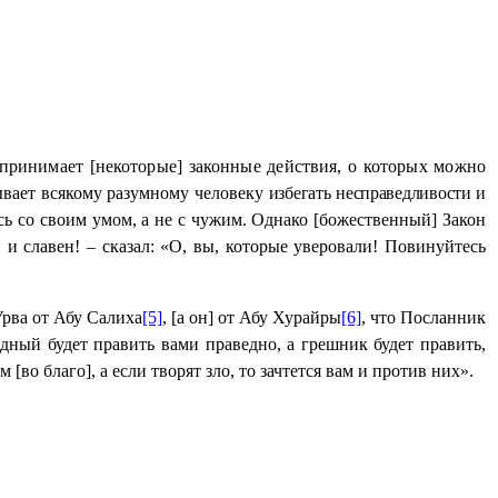
дпринимает [некоторые] законные действия, о которых можно
вает всякому разумному человеку
избегать несправедливости и
сь со своим умом, а не с чужим. Однако [божественный] Закон
 и славен! – сказал: «О, вы, которые уверовали! Повинуйтесь
Урва от Абу Салиха
[5]
, [а он] от Абу Хурайры
[6]
, что Посланник
едный будет править вами праведно, а грешник будет править,
[во благо], а если творят зло, то зачтется вам и против них».