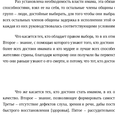
Раз установлена необходимость власти имама, эта обя
способностями, взял ее на себя, то остальные члены общины 
групп – люди, достойные выбирать, для того чтобы они выбра
всех остальных членов общины задержка в исполнении этой об
каждая из них руководствовалась соответствующими условиям
Что касается тех, кто обладает правом выбора, то в их 
Второе – знание,
с помощью которого узнают того, кто достоин с
более всех достоин имамата и кто мудрее и лучше всех способен
жителями страны, благодаря которому они получали бы первенство
что они раньше узнают о его смерти, и потому, что тот, кто дост
Что же касается тех, кто достоин стать имамом, в их
качество. Второе – знание, позволяющее формировать самос
Третье – отсутствие дефектов слуха, зрения и речи, дабы по
быстрого восстановления [здоровья]. Пятое – рассудительно