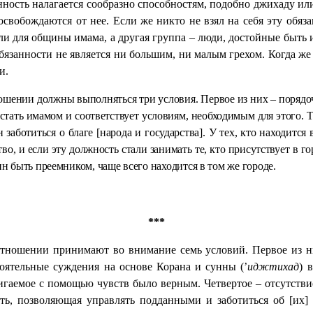
занность налагается сообразно способностям, подобно джихаду 
освобождаются от нее. Если же никто не взял на себя эту обяз
ли для общины имама, а другая группа – люди, достойные быть 
язанности не является ни большим, ни малым грехом. Когда же
и.
отношении должны выполняться три условия. Первое из них – порядо
тать имамом и соответствует условиям, необходимым для этого. Тр
 заботиться о благе [народа и государства]. У тех, кто находитс
, и если эту должность стали занимать те, кто присутствует в гор
оин быть преемником, чаще всего находится в том же городе.
***
 отношении принимают во внимание семь условий. Первое из ни
тоятельные суждения на основе Корана и сунны (’
иджтихад
) 
стигаемое с помощью чувств было верным. Четвертое – отсутст
сть, позволяющая управлять подданными и заботиться об [их]