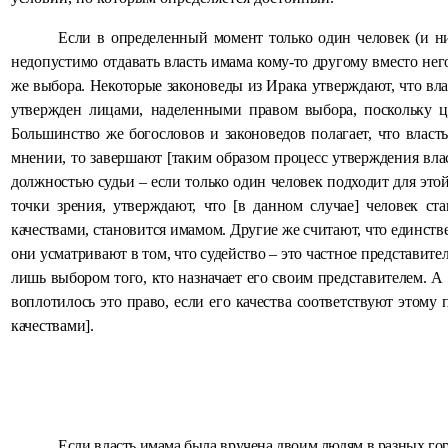
Если в определенный момент только один человек (и ни
недопустимо отдавать власть имама кому-то другому вместо нег
же выбора. Некоторые законоведы из Ирака утверждают, что вла
утвержден лицами, наделенными правом выбора, поскольку це
Большинство же богословов и законоведов полагает, что власт
мнении, то завершают [таким образом процесс утверждения влас
должностью судьи – если только один человек подходит для этой
точки зрения, утверждают, что [в данном случае] человек с
качествами, становится имамом. Другие же считают, что единств
они усматривают в том, что судейство – это частное представител
лишь выбором того, кто
назначает его своим представителем. А
воплотилось это право, если его качества соответствуют этому 
качествами].
Если власть имама была вручена двоим людям в разных гор