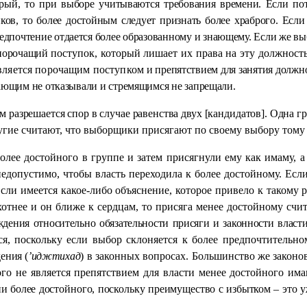
рый, то при выборе учитываются требования времени. Если пот
в, то более достойным следует признать более храброго. Если 
предпочтение отдается более образованному и знающему. Если же вы
о порочащий
поступок, который лишает их права на эту должность
вляется порочащим поступком
и препятствием для занятия должно
елающим не отказывали и стремящимся не запрещали.
м разрешается спор в случае равенства двух [кандидатов]. Одна 
угие считают, что выборщики присягают по своему выбору тому и
лее достойного в группе и затем присягнули ему как имаму, а 
недопустимо, чтобы власть переходила к более достойному. Ес
сли имеется какое-либо объяснение, которое привело к такому 
тнее и он ближе к сердцам, то присяга менее достойному счита
дения относительно обязательности присяги и законности власт
я,
поскольку если выбор склоняется к более предпочтительн
ения (
’
иджтихад
)
в законных вопросах. Большинство же законов
ого не является препятствием для власти менее достойного има
и более достойного, поскольку преимущество с избытком –
это у