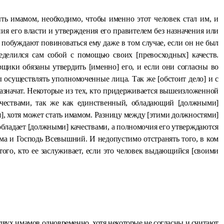
ть имамом, необходимо, чтобы именно этот человек стал им, и
ия его власти и утверждения его правителем без назначения или
 побуждают повиноваться ему даже в том случае, если он не был
еделился сам собой с помощью своих [превосходных] качеств.
рщики обязаны утвердить [именно] его, и если они согласны во
ы осуществлять уполномоченные лица. Так же [обстоит дело] и с
 назначат. Некоторые из тех, кто придерживается вышеизложенной
качествами, так же как единственный, обладающий [должными]
я], хотя может стать имамом. Разницу между [этими должностями]
обладает [должными] качествами, а полномочия его утверждаются
ма и Господь Всевышний. И недопустимо отстранять того, в ком
 того, кто ее заслуживает, если это человек выдающийся [своими
двух имамов одновременно, хотя некоторые не согласны и считают