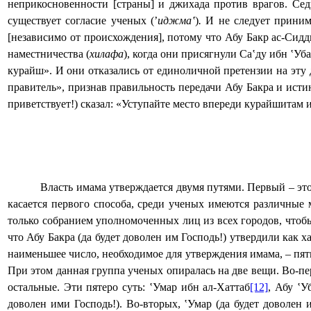
неприкосновенности [страны] и джихада против врагов. Сед
существует согласие ученых (’
иджма
‛
)
.
И не следует приним
[независимо от происхождения], потому что Абу Бакр ас-Сид
наместничества (
х
илафа
), когда они присягнули Са‛ду ибн ‛Уб
курайш». И они отказались от единоличной претензии на эту д
правитель», признав правильность передачи Абу Бакра и истин
приветствует!) сказал: «Уступайте место впереди курайшитам 
Власть имама утверждается двумя путями. Первый – э
касается первого способа, среди ученых имеются различные
только собранием уполномоченных лиц из всех городов, чтоб
что Абу Бакра (да будет доволен им Господь!) утвердили как 
наименьшее число, необходимое для утверждения имама, – пят
При этом данная группа ученых опиралась на две вещи. Во-пе
остальные. Эти пятеро суть: ‛Умар ибн ал-Хаттаб
[12]
, Абу ‛У
доволен ими Господь!). Во-вторых, ‛Умар (да будет доволен 