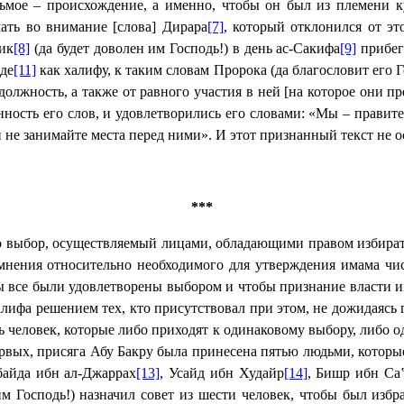
ьмое – происхождение, а именно, чтобы он был из племени к
ать во внимание [слова] Дирара
[7]
, который отклонился от э
дик
[8]
(да будет доволен им Господь!) в день ас-Сакифа
[9]
прибег 
аде
[11]
как халифу, к таким словам Пророка (да благословит его 
олжность, а также от равного участия в ней [на которое они пре
ность его слов, и удовлетворились его словами: «Мы – правите
и не занимайте места перед ними». И этот признанный текст не о
***
то выбор, осуществляемый лицами, обладающими правом избират
 мнения относительно необходимого для утверждения имама чис
ы все были удовлетворены выбором и чтобы признание власти 
халифа решением тех, кто присутствовал при этом, не дожидаяс
ь человек, которые либо приходят к одинаковому выбору, либо о
рвых, присяга Абу Бакру была принесена пятью людьми, которы
байда ибн ал-Джаррах
[13]
, Усайд ибн Худайр
[14]
, Бишр ибн Са
им Господь!) назначил совет из шести
человек
, чтобы был избр