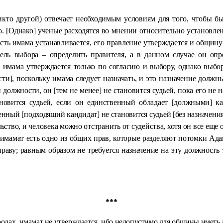
кто другой) отвечает необходимым условиям для того, чтобы бы
о. [Однако] ученые расходятся во мнении относительно установлен
сть имама устанавливается, его правление утверждается и общину
ль выбора – определить правителя, а в данном случае он опр
ь имама утверждается только по согласию и выбору, однако выбо
ти], поскольку имама следует назначать, и это назначение должн
 должности, он [тем не менее] не становится судьей, пока его не
тановится судьей, если он единственный обладает [должными] 
енный [подходящий кандидат] не становится судьей [без назначени
ьство, и человека можно отстранить от судейства, хотя он все еще
 имамат есть одно из общих прав, которые разделяют потомки Ада
праву; равным образом не требуется назначение на эту должность
***
одах, имамат не утверждается, ибо недопустимо для общины иметь 