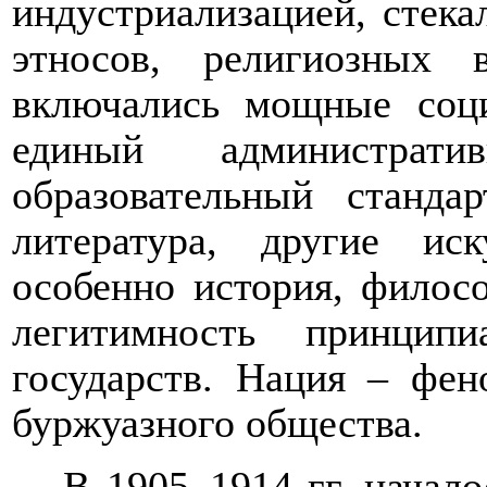
индустриализацией, стека
этносов, религиозных
включались мощные соци
единый администрат
образовательный стандар
литература, другие иск
особенно история, филос
легитимность принцип
государств. Нация – фе
буржуазного общества.
В 1905
–19
14 гг. начал