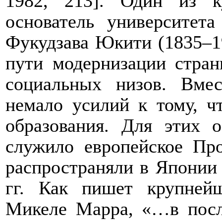
1982, 213]. Один из к
основатель университет
Фукудзава Юкити (1835–19
пути модернизации стран
социальных низов. Вме
немало усилий к тому, ч
образования. Для этих 
служило европейское Пр
распространяли в Японии 
гг. Как пишет крупней
Микеле Марра, «…в посл