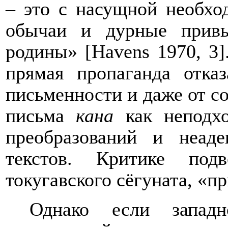
– это с насущной необхо
обычаи и дурные привы
родины» [
Havens
1970, 3]
прямая пропаганда отка
письменности и даже от с
письма
кана
как неподхо
преобразований и неаде
текстов. Критике под
токугавского сёгуната, «п
Однако если запад