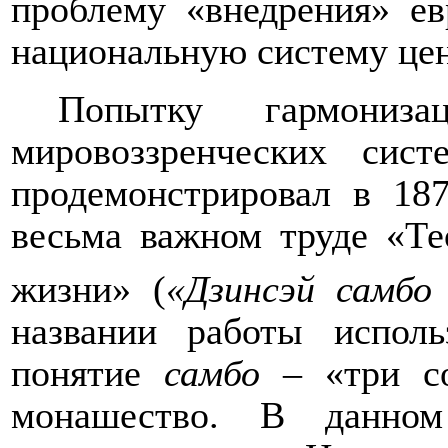
проблему «внедрения» е
национальную систему це
Попытку гармониз
мировоззренческих сис
продемонстрировал в 18
весьма важном труде «Те
жизни» (
«Дзинсэй
самбо
названии работы исполь
понятие
самбо
– «три со
монашество. В данном