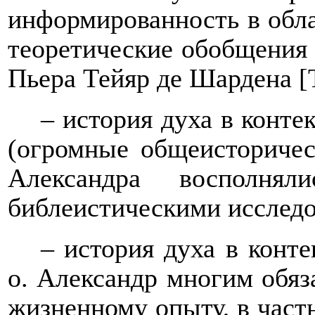
информированность в обла
теоретические обобщения 
Пьера Тейяр де Шардена [
– история духа в конте
(огромные общеисторичес
Александра восполня
библеистическими исследо
– история духа в конте
о. Александр многим обяз
жизненному опыту, в част