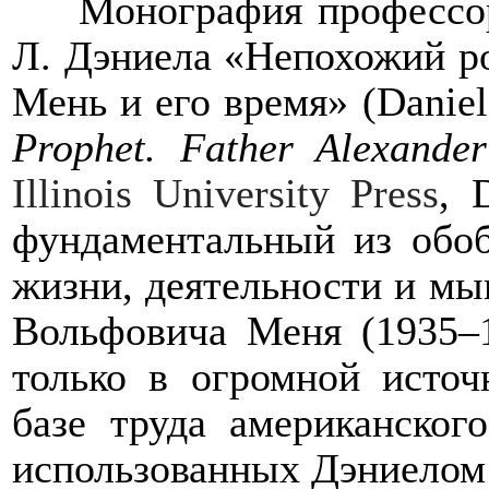
Монография профессор
Л. Дэниела «Непохожий ро
Мень и его время» (
Daniel
Prophet
.
Father
Alexander
Illinois
University
Press
,
фундаментальный из обо
жизни, деятельности и м
Вольфовича Меня (1935–1
только в огромной источ
базе труда американског
использованных Дэниелом 