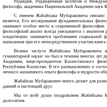
Редакция, Редакционная коллегия и Междун
философа, академика Национальной Академии наук К
С именем Жабайхана Мубараковича связано с
является. Его исследования фундаментальных филос
занимают особое место в современной философии. 
философский анализ всегда увязывается с анализом
плодотворно занимается проблемами социальной ф
написанная при его непосредственном участии книга
Велики заслуги Жабайхана Мубараковича в
гуманитарной науки: он был в течение многих лет 
Академии, вице-президентом Казахстанского фил
Республики Казахстан. В его размышлениях о состо
личного жизненного опыта философа и мудрости общ
Жабайхан Мубаракович много делает для разви
давний и настоящий друг.
Мы от всей души поздравляем Жабайхана Му
долголетия.