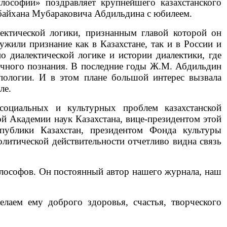
ософии» поздравляет крупнейшего казахстанского
байхана Мубараковича Абдильдина с юбилеем.
ектической логики, признанным главой которой он
жили признание как в Казахстане, так и в России и
 диалектической логике и истории диалектики, где
аучного познания. В последние годы Ж.М. Абдильдин
пологии. И в этом плане большой интерес вызвала
ле.
социальных и культурных проблем казахстанской
й Академии наук Казахстана, вице-президентом этой
спублики Казахстан, президентом Фонда культуры
литической действительности отчетливо видна связь
илософов. Он постоянный автор нашего журнала, наш
аем ему доброго здоровья, счастья, творческого