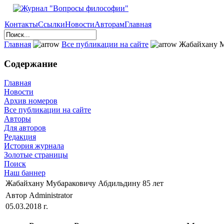
Контакты
Ссылки
Новости
Авторам
Главная
Главная
Все публикации на сайте
Жабайхану М
Содержание
Главная
Новости
Архив номеров
Все публикации на сайте
Авторы
Для авторов
Редакция
История журнала
Золотые страницы
Поиск
Наш баннер
Жабайхану Мубараковичу Абдильдину 85 лет
Автор Administrator
05.03.2018 г.