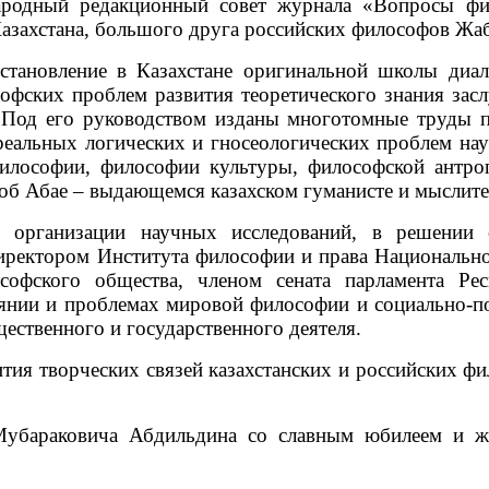
ародный редакционный совет журнала «Вопросы фил
азахстана, большого друга российских философов Жа
тановление в Казахстане оригинальной школы диал
офских проблем развития теоретического знания заслу
Под его руководством изданы многотомные труды по
 реальных логических и гносеологических проблем н
илософии, философии культуры, философской антро
 об Абае – выдающемся казахском гуманисте и мыслите
 организации научных исследований, в решении 
директором Института философии и права Национально
ософского общества, членом сената парламента Ре
янии и проблемах мировой философии и социально-по
ественного и государственного деятеля.
тия творческих связей казахстанских и российских ф
бараковича Абдильдина со славным юбилеем и жел