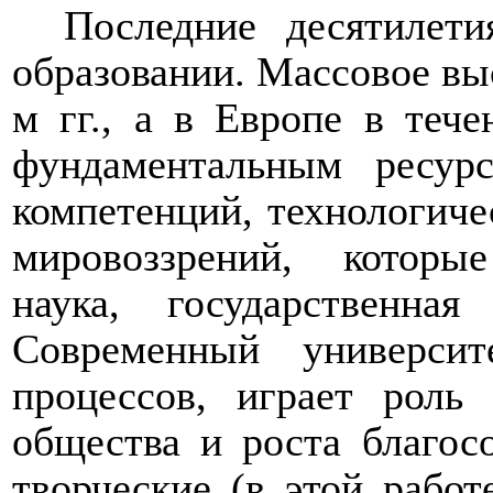
Последние десятилет
образовании. Массовое в
м гг.,
а в Европе
в тече
фундаментальным ресур
компетенций, технологиче
мировоззрений, которы
наука, государственна
Современный университ
процессов, играет роль
общества и роста благос
творческие (
в этой работ