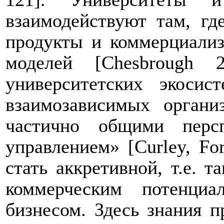
взаимодействуют
там,
гд
продукты и коммерциали
моделей [
Chesbrough
20
университетских экосис
взаимозависимых органи
частично общими персп
управлением» [
Curley
,
Fo
стать аккретивной, т.е. 
коммерческим потенци
бизнесом. Здесь знания 