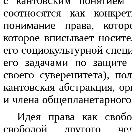
с кантовским понятием 
соотносятся как конкре
понимание права, кото
которое вписывает носите
его социокультурной специ
его задачами по защите 
своего суверенитета), п
кантовская абстракция, о
и члена общепланетарного
Идея права как свобо
свободой другого че