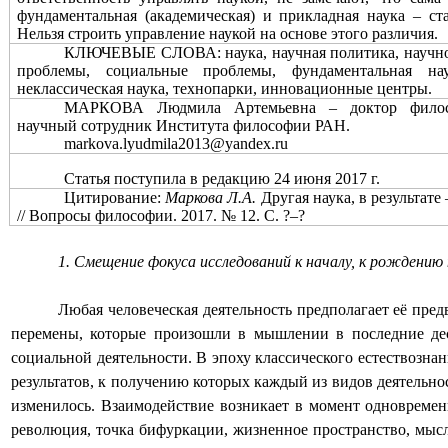
фундаментальная (академическая) и прикладная наука – ст
Нельзя строить управление наукой на основе этого различия.
КЛЮЧЕВЫЕ СЛОВА:
наука, научная политика, научн
проблемы, социальные проблемы, фундаментальная нау
неклассическая наука, технопарки, инновационные центры.
МАРКОВА Людмила Артемьевна – доктор филос
научный сотрудник Института философии РАН.
markova
.
lyudmila
2013@
yandex
.
ru
Статья поступила в редакцию 24 июня 2017 г.
Цитирование:
Маркова Л.А.
Другая наука, в результате
// Вопросы философии. 2017. № 12. С. ?–?
1. Смещение фокуса исследований к началу, к рождению 
Любая человеческая деятельность предполагает её пред
перемены, которые произошли в мышлении в последние дес
социальной деятельности. В эпоху классического естествозн
результатов, к получению которых каждый из видов деятельнос
изменилось. Взаимодействие возникает в момент одновреме
революция, точка бифуркации, жизненное пространство, мысл