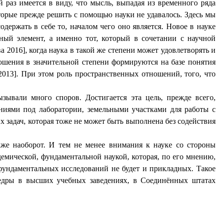
 раз имеется в виду, что мысль, выпадая из временного ряда
оторые прежде решить с помощью науки не удавалось. Здесь мы
одержать в себе то, началом чего оно является. Новое в науке
ьный элемент, а именно тот, который в сочетании с научной
 2016], когда наука в такой же степени может удовлетворять и
ошения в значительной степени формируются на базе понятия
2013]. При этом роль пространственных отношений, того, что
зывали много споров. Достигается эта цель, прежде всего,
ниями под лаборатории, земельными участками для работы с
х задач, которая тоже не может быть выполнена без содействия
даже наоборот. И тем не менее внимания к науке со стороны
демической, фундаментальной наукой, которая, по его мнению,
 фундаментальных исследований не будет и прикладных. Такое
едры в высших учебных заведениях, в Соединённых штатах