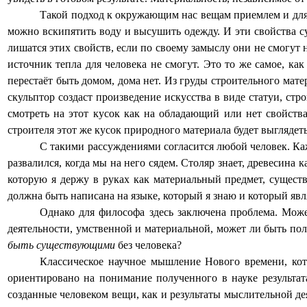
Такой подход к окружающим нас вещам приемлем и для н
можно вскипятить воду и высушить одежду. И эти свойства су
лишатся этих свойств, если по своему замыслу они не смогут на
источник тепла для человека не смогут. Это то же самое, как
перестаёт быть домом, дома нет. Из груды строительного мате
скульптор создаст произведение искусства в виде статуи, ст
смотреть на этот кусок как на обладающий или нет свойства
строителя этот же кусок природного материала будет выглядеть
С такими рассуждениями согласится любой человек. Ка
развалился, когда мы на него сядем. Столяр знает, древесина 
которую я держу в руках как материальный предмет, существ
должна быть написана на языке, который я знаю и который яв
Однако для философа здесь заключена проблема. Може
деятельности, умственной и материальной, может ли быть пол
быть существующими
без человека?
Классическое научное мышление Нового времени, кот
ориентировано на понимание полученного в науке результата
созданные человеком вещи, как и результаты мыслительной дея