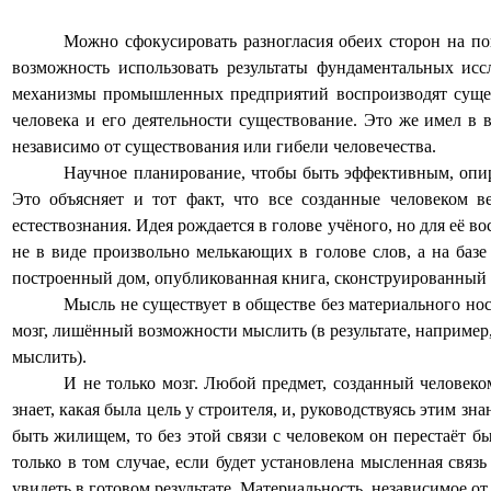
Можно сфокусировать разногласия обеих сторон на п
возможность использовать результаты фундаментальных ис
механизмы промышленных предприятий воспроизводят сущест
человека и его деятельности существование. Это же имел в в
независимо от существования или гибели человечества.
Научное планирование, чтобы быть эффективным, опир
Это объясняет и тот факт, что все созданные человеком 
естествознания. Идея рождается в голове учёного, но для её 
не в виде произвольно мелькающих в голове слов, а на баз
построенный дом, опубликованная книга, сконструированный к
Мысль не существует в обществе без материального но
мозг, лишённый возможности мыслить (в результате, например,
мыслить).
И не только мозг. Любой предмет, созданный человеко
знает, какая была цель у строителя, и, руководствуясь этим зн
быть жилищем, то без этой связи с человеком он перестаёт б
только в том случае, если будет установлена мысленная связ
увидеть в готовом результате. Материальность, независимое 