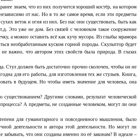
ранее знаем, что из них получится хороший костёр, на котором
езависимо от нас. Но в то же самое время, если эти предметы
 сухих веток и огня из них. Без нас они существовать, быть как
т.д. Это уже не дом. Без связей с человеком такое сооружение
ечку, а можно оставить всё как кучу мусора. Из глыбы мрамора
таться необработанным куском горной породы. Скульптор будет
 не важно, что автором этих свойств была природа. В глазах
а. Стул должен быть достаточно прочно сколочен, чтобы он не
годна для его работы, для изготовления тех же стульев. Книга,
овать в будущем. Но чтобы иметь значение для человека, она
о существованием? Другими словами, результат человеческой
 процесса? А предметы, не созданные человеком, могут ли они
степени для гуманитарного и повседневного мышления, было
учной деятельности и автора этой деятельности. Но могут ли
е забывать, что они созданы именно по её законам? В идеале –