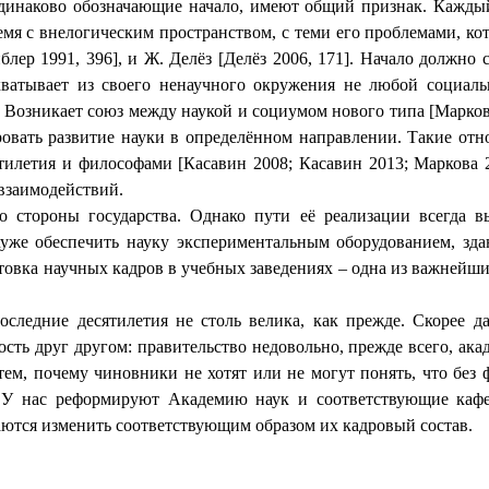
еодинаково обозначающие начало, имеют общий признак. Каждый
время с внелогическим пространством, с теми его проблемами, к
лер 1991, 396], и Ж. Делёз [Делёз 2006, 171]. Начало должно с
ахватывает из своего ненаучного окружения не любой социал
 Возникает союз между наукой и социумом нового типа [Маркова
ровать развитие науки в определённом направлении. Такие отн
ятилетия и философами [Касавин 2008; Касавин 2013; Маркова 
 взаимодействий.
о стороны государства. Однако пути её реализации всегда вы
уже обеспечить науку экспериментальным оборудованием, зда
товка научных кадров в учебных заведениях – одна из важнейши
последние десятилетия не столь велика, как прежде. Скорее 
сть друг другом: правительство недовольно, прежде всего, ака
тем, почему чиновники не хотят или не могут понять, что без
. У нас реформируют Академию наук и соответствующие каф
аются изменить соответствующим образом их кадровый состав.