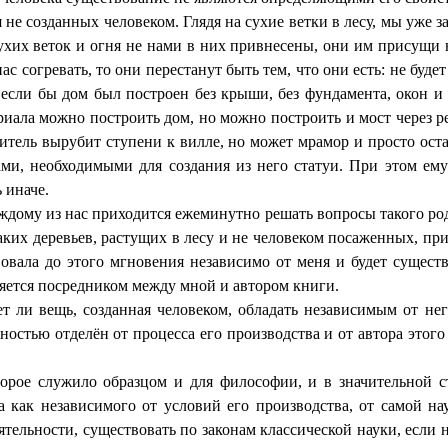
е созданных человеком. Глядя на сухие ветки в лесу, мы уже за
хих веток и огня не нами в них привнесены, они им присущи н
с согревать, то они перестанут быть тем, что они есть: не будет
 если бы дом был построен без крыши, без фундамента, окон и 
риала можно построить дом, но можно построить и мост через р
роитель вырубит ступени к вилле, но может мрамор и просто ос
ми, необходимыми для создания из него статуи. При этом ему
 иначе.
ждому из нас приходится ежеминутно решать вопросы такого род
каких деревьев, растущих в лесу и не человеком посаженных, при
овала до этого мгновения независимо от меня и будет существ
ляется посредником между мной и автором книги.
т ли вещь, созданная человеком, обладать независимым от нег
ностью отделён от процесса его производства и от автора этого
орое служило образцом и для философии, и в значительной 
 как независимого от условий его производства, от самой на
тельности, существовать по законам классической науки, если н