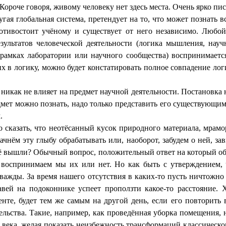
 Короче говоря, живому человеку нет здесь места. Очень ярко пис
гая глобальная система, претендует на то, что может познать в
ротивостоит учёному и существует от него независимо. Любо
зультатов человеческой деятельности (логика мышления, науч
рамках лаборатории или научного сообщества) воспринимаетс
их в логику, можно будет констатировать полное совпадение лог
 никак не влияет на предмет научной деятельности. Постановка
дмет можно познать, надо только представить его существующим
.
 сказать, что неотёсанный кусок природного материала, мрамор
чнём эту глыбу обрабатывать или, наоборот, забудем о ней, за
неё вышли? Обычный вопрос, положительный ответ на который о
, воспринимаем мы их или нет. Но как быть с утверждением,
 дважды. За время нашего отсутствия в каких-то пусть ничтожн
авей на подоконнике успеет проползти какое-то расстояние. 
енте, будет тем же самым на другой день, если его повторить в
льства. Такие, например, как проведённая уборка помещения, 
века, желая показать неизбежность трансформаций классическог