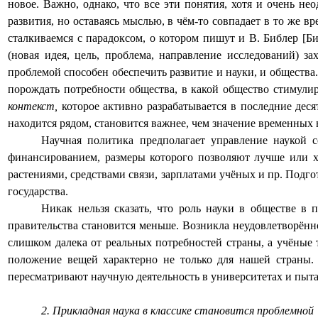
новое. Важно, однако, что все эти понятия, хотя и очень н
развития, но оставаясь мыслью, в чём-то совпадает в то же 
сталкиваемся с парадоксом, о котором пишут и В. Библер [Биб
(новая идея, цель, проблема, направление исследований) з
проблемой способен обеспечить развитие и науки, и общества.
порождать потребности общества, в какой общество стимули
контекст,
которое активно разрабатывается в последние дес
находится рядом, становится важнее, чем значение временных
Научная политика предполагает управление наукой с
финансированием, размеры которого позволяют лучше или х
растениями, средствами связи, зарплатами учёных и пр. Подго
государства.
Никак нельзя сказать, что роль науки в обществе в 
правительства становится меньше. Возникла неудовлетворённо
слишком далека от реальных потребностей страны, а учёные 
положение вещей характерно не только для нашей страны
пересматривают научную деятельность в университетах и пыт
2. Прикладная наука в классике становится проблемной