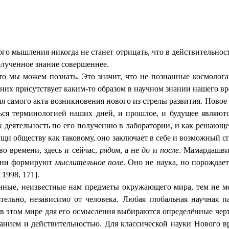
о мышления никогда не станет отрицать, что в действительност
олученное знание совершеннее.
что мы можем познать. Это значит, что не познанные космоло
 них присутствует каким-то образом в научном знании нашего вр
ия
самого акта возникновения нового из стрелы развития. Новое 
ься терминологией наших дней, и прошлое, и будущее являютс
к деятельность по его получению в лаборатории, и как решаю
щи обществу как таковому, оно заключает в себе и возможный 
во времени, здесь и сейчас,
рядом
, а не
до
и
после
. Мамардашвил
 они формируют
мыслительное поле
. Оно не наука, но порождает
1998, 171].
анные, неизвестные нам предметы окружающего мира, тем не ме
тельно, независимо от человека. Любая глобальная научная па
в этом мире для его осмысления выбираются определённые черты
анием и действительностью. Для классической науки Нового в