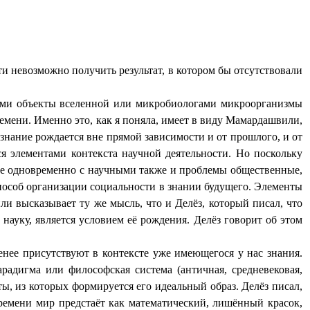
и невозможно получить результат, в котором бы отсутствовали
гами объекты вселенной или микробиологами микроорганизмы
емени. Именно это, как я поняла, имеет в виду Мамардашвили,
знание рождается вне прямой зависимости и от прошлого, и от
я элементами контекста научной деятельности. Но поскольку
щее одновременно с научными также и проблемы общественные,
способ организации социальности в знании будущего. Элементы
и высказывает ту же мысль, что и Делёз, который писал, что
 науку, является условием её рождения. Делёз говорит об этом
нее присутствуют в контексте уже имеющегося у нас знания.
радигма или философская система (античная, средневековая,
, из которых формируется его идеальный образ. Делёз писал,
ремени мир предстаёт как математический, лишённый красок,