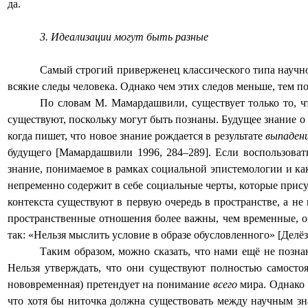
да.
3. Идеализации могут быть разные
Самый строгий приверженец классического типа научног
всякие следы человека. Однако чем этих следов меньше, тем п
По словам М. Мамардашвили, существует только то, 
существуют, поскольку могут быть познаны. Будущее знание о
когда пишет, что новое знание рождается в результате
выпаден
будущего [Мамардашвили 1996, 284–289]. Если воспользоват
знание, понимаемое в рамках социальной эпистемологии и ка
непременно содержит в себе социальные черты, которые прису
контекста существуют в первую очередь в пространстве, а не 
пространственные отношения более важны, чем временные,
так: «Нельзя мыслить условие в образе обусловленного» [Делёз 
Таким образом, можно сказать, что нами ещё не позн
Нельзя утверждать, что они существуют полностью самостоя
нововременная) претендует на понимание
всего
мира. Однако 
что хотя бы ниточка должна существовать между научным зн