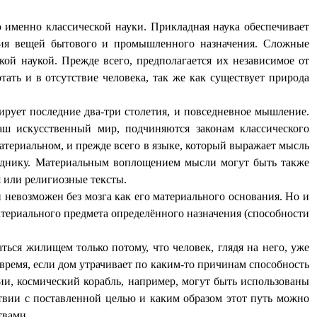
ю именно классической науки. Прикладная наука обеспечивает
ания вещей бытового и промышленного назначения. Сложные
й наукой. Прежде всего, предполагается их независимое от
тать и в отсутствие человека, так же как существует природа
рует последние два-три столетия, и повседневное мышление.
аш искусственный мир, подчиняются законам классического
материальном, и прежде всего в языке, который выражает мысль
еседнику. Материальным воплощением мысли могут быть также
 или религиозные тексты.
невозможен без мозга как его материального основания. Но и
материального предмета определённого назначения (способности
ься жилищем только потому, что человек, глядя на него, уже
же время, если дом утрачивает по каким-то причинам способность
ции, космический корабль, например, могут быть использованы
тствии с поставленной целью и каким образом этот путь можно
твами.