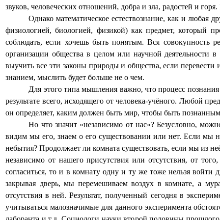
звуков, человеческих отношений, добра и зла, радостей и горя.
Однако математическое естествознание, как и любая дру
физиологией, биологией, физикой) как предмет, который п
соблюдать, если хочешь быть понятым. Вся совокупность ре
организации общества в целом или научной деятельности в 
выучить все эти законы природы и общества, если перевести 
знанием, мыслить будет больше не о чем.
Для этого типа мышления важно, что процесс познания
результате всего, исходящего от человека-учёного. Любой пре
он определяет, каким должен быть мир, чтобы быть познанным
Но что значит «независимо от нас»? Безусловно, можно
видим мы его, знаем о его существовании или нет. Если мы на
небытия? Продолжает ли комната существовать, если мы из 
независимо от нашего присутствия или отсутствия, от того
согласиться, то и в комнату одну и ту же тоже нельзя войти
закрывая дверь, мы перемешиваем воздух в комнате, а мур
отсутствия в ней. Результат, полученный сегодня в эксперим
учитываться малозначимые для данного эксперимента обстояте
лаборанта и т.д. Социологи науки второй половины прошлого 