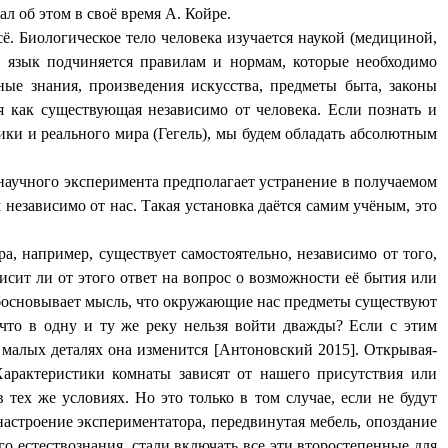
ал об этом в своё время А. Койре.
сё. Биологическое тело человека изучается наукой (медициной,
й язык подчиняется правилам и нормам, которые необходимо
ные знания, произведения искусства, предметы быта, законы
я как существующая независимо от человека. Если познать и
ики и реального мира (Гегель), мы будем обладать абсолютным
 научного эксперимента предполагает устранение в получаемом
 независимо от нас. Такая установка даётся самим учёным, это
а, например, существует самостоятельно, независимо от того,
висит ли от этого ответ на вопрос о возможности её бытия или
босновывает мысль, что окружающие нас предметы существуют
 что в одну и ту же реку нельзя войти дважды? Если с этим
о малых деталях она изменится [Антоновский 2015]. Открывая-
Характеристики комнаты зависят от нашего присутствия или
 тех же условиях. Но это только в том случае, если не будут
настроение экспериментатора, передвинутая мебель, опоздание
о естествознания, стали включать все эти второстепенные для