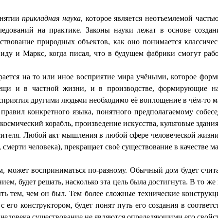
онятии
прикладная наука
, которое является неотъемлемой часть
следований на практике. Законы науки лежат в основе созд
вование природных объектов, как оно понимается классическо
иду и Маркс, когда писал, что в будущем фабрики смогут рабо
ается на то или иное восприятие мира учёными, которое форми
вещи и в частной жизни, и в производстве, формирующие н
восприятия другими людьми необходимо её воплощение в чём-то 
е правил конкретного языка, понятного предполагаемому соб
осмический корабль, произведение искусства, культовые здания
сителя. Любой акт мышления в любой сфере человеческой жизни 
 смерти человека), прекращает своё существование в качестве 
м, может восприниматься по-разному. Обычный дом будет считат
анием, будет решать, насколько эта цель была достигнута. В то 
ыть тем, чем он был. Тем более сложные технические конструк
ь с его конструктором, будет понят путь его создания в соотве
от человека существование не являются определяющими его свойс