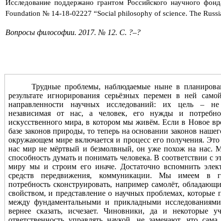
Исследование поддержано грантом Российского научного фонд
Foundation № 14-18-02227 “Social philosophy of science. The Russia
Вопросы философии. 2017. № 12. С. ?–?
Трудные проблемы, наблюдаемые ныне в планирова
результате игнорирования серьёзных перемен в ней само
направленности научных исследований: их цель – не
независимая от нас, а человек, его нужды и потребно
искусственного мира, в котором мы живём. Если в Новое вр
базе законов природы, то теперь на основании законов наше
окружающем мире включается и процесс его получения. Это
нас мир не мёртвый и безмолвный, он уже похож на нас. 
способность думать и понимать человека. В соответствии с
миру мы и строим его иначе. Достаточно вспомнить эле
средств передвижения, коммуникации. Мы имеем в г
потребность сконструировать, например самолёт, обладаю
свойством, и представление о научных проблемах, которые 
между фундаментальными и прикладными исследованиями 
вернее сказать, исчезает. Чиновники, да и некоторые у
ответственность управлять наукой, не замечают, что сам