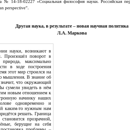
а № 14-18-02227 «Социальная философия науки. Российская
пе
n perspective”.
Другая наука, в результате – новая научная политика
Л.А. Маркова
нии науки, возникают в
й. Произошёл поворот в
 природа, максимально
сти в ходе построения
емя этот мир строился на
го мышления. В знание об
 значит, что окружающий
Мы сумели увидеть в нём
 этим новым отношением к
ктронную начинку наших
олове одновременно и
щий каким-то нужным нам
придётся решать. Граница
становится прозрачной,
чёные, берущие на себя
а постановка проблемы –