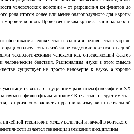
ости человеческих действий – от разрешения конфликтов до
ого рода итогом более или менее благополучного для Европы
вой мировой войной. Провозвестником кризиса рациональности
го обоснования человеческого знания и человеческой морали
 иррационализм есть неизбежное следствие кризиса западной
нимыми технологическими успехами как определяющий фактор
и человеческие бедствия. Рационализм науки в этом смысле
естве существует не просто недоверие к науке, а хорошо
аргументации связана с внутренним развитием философии в ХХ
изм связан с философским методом? К счастью, следует иметь в
офия, в противоположность иррационализму континентальной
к ничейной территории между религией и наукой в контексте
идентичности является тенденция замыкания дисциплины