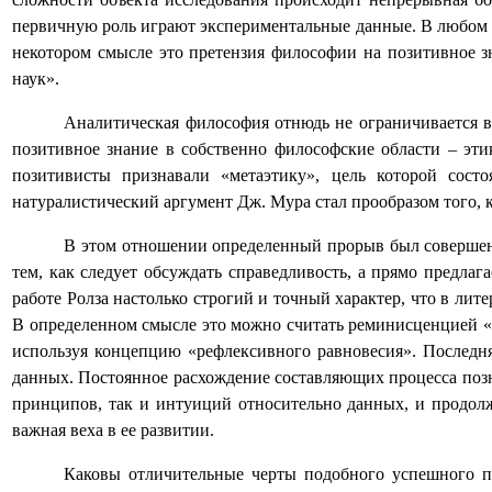
первичную роль играют экспериментальные данные. В любом с
некотором смысле это претензия философии на позитивное зн
наук».
Аналитическая философия отнюдь не ограничивается в
позитивное знание в собственно философские области – эти
позитивисты признавали «метаэтику», цель которой сост
натуралистический аргумент Дж. Мура стал прообразом того, 
В этом отношении определенный прорыв был совершен Д
тем, как следует обсуждать справедливость, а прямо предла
работе Ролза настолько строгий и точный характер, что в ли
В определенном смысле это можно считать реминисценцией «
используя концепцию «рефлексивного равновесия». Последн
данных. Постоянное расхождение составляющих процесса позна
принципов, так и интуиций относительно данных, и продол
важная веха в ее развитии.
Каковы отличительные черты подобного успешного п