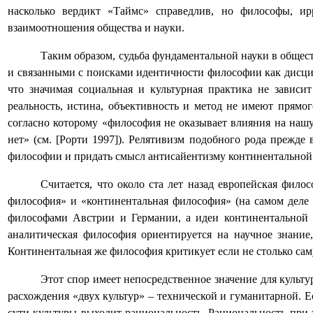
насколько вердикт «Таймс» справедлив, но философы, ир
взаимоотношения общества и науки.
Таким образом, судьба фундаментальной науки в обще
и связанными с поисками идентичности философии как дисцип
что значимая социальная и культурная практика не завис
реальность, истина, объективность и метод не имеют прямо
согласно которому «философия не оказывает влияния на нашу
нет» (см.
[
Рорти 1997
]
). Релятивизм подобного рода прежде 
философии и придать смысл антисайентизму континентальной
Считается, что около ста лет назад европейская фило
философия» и «континентальная философия» (на самом деле
философами Австрии и Германии, а идеи континентальной –
аналитическая философия ориентируется на научное знание
Континентальная же философия критикует если не столько саму
Этот спор имеет непосредственное значение для культ
расхождения «двух культур» – технической и гуманитарной. Е
сути культуры выходит рациональность. Рациональность при 