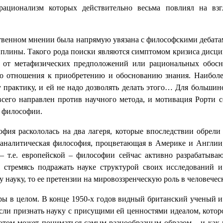
рационализм которых действительно весьма повлиял на вз
ственном мнении была напрямую увязана с философскими дебат
лины. Такого рода поиски являются симптомом кризиса дисцип
ит от метафизических предположений или рациональных обосн
го отношения к приобретению и обоснованию знания. Наиболе
 практику, и ей не надо дозволять делать этого… Для большин
всего направлен против научного метода, и мотивация Рорти 
 философии.
софия раскололась на два лагеря, которые впоследствии обрел
 аналитическая философия, процветающая в Америке и Англи
 т.е. европейской – философии сейчас активно разрабатыва
, стремясь подражать науке структурой своих исследований и
 науку, то ее претензии на мировоззренческую роль в человеческ
уры в целом. В конце 1950-х годов видный британский ученый 
сли признать науку с присущими ей ценностями идеалом, котор
этом может пониматься самым разнообразным образом – и как 