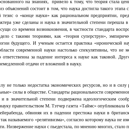
снованного на знаниях,
привело к тому, что теория стала це
объяснений состоит в том, что наука достигла такого этапа с
ый тезис о «конце науки» как рациональном предприятии, пре
актера уже сделаны и наука в значительной степени перешла в
сущи со времени возникновения, в частности стандарта воспр
ело с такими теориями, как «теория суперструн», эмпириче
огии будущего. И ученым остается практика «иронической на
области современной науки настолько спекулятивны, что не м
 ответственна за падение интереса к науке как таковой. Дру
емедленной отдачи от вложений в науку.
лу не только недостатка экономических ресурсов, но и в сил
льные» силы в обществе. Стандарты рациональности современног
а и в значительной степени подвержена идеологическим сооб
науку правительством М. Тэтчер газета «Таймс» опубликовала 
ейерабенда, обвиняя их в падении престижа науки в британс
так называемого «релятивизма», согласно которому наука не им
ти. Низвержение науки с пьедестала, по мнению многих, стало п