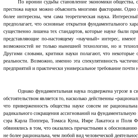
По иронии судьбы становление экономики общества, о
престижа науки можно объяснить многими факторами. Одно из 
более интересны, чем сама теоретическая наука. Интересн
предполагает, что основные открытия фундаментального хар
существенно лишена тех стандартов, которые науке были при
представляющие по-настоящему «научный» интерес, имеют д
возможностей не только нынешней технологии, но и технол
Другими словами, критики науки полагают, что некоторые 
реальности. Возможно, именно эта спекулятивность частично
предприятий и практически универсальное требование почти н
Однако фундаментальная наука подвержена угрозе в си
обстоятельством является то, насколько действенны «рациона
что приверженность общества науке совсем не рациональн
радикального сокращения ассигнований на фундаментальную 
сэра Карла Поппера, Томаса Куна, Имре Лакатоса и Поля Ф
обвинялись в том, что оказались причастными к обоснованию 
не более рациональна, чем любой вид человеческой деятельнос