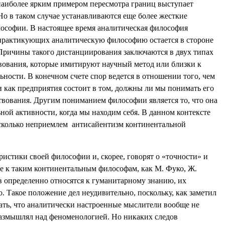
наиболее ярким примером пересмотра границ выступает
Но в таком случае устанавливаются еще более жесткие
ософии. В настоящее время аналитическая философия
ь практикующих аналитическую философию остается в стороне
 Причины такого дистанциирования заключаются в двух типах
вования, которые имитируют научный метод или близки к
ности. В конечном счете спор ведется в отношении того, чем
 как предприятия состоит в том, должны ли мы понимать его
твования. Другим пониманием философии является то, что она
ной активности, когда мы находим себя. В данном контексте
асколько неприемлем
антисайентизм континентальной
истики своей философии и, скорее, говорят о «точности» и
е к таким континентальным философам, как М. Фуко, Ж.
в определенно относятся к гуманитарному знанию, их
 Такое положение дел неудивительно, поскольку, как заметил
зать, что аналитически настроенные мыслители вообще не
 размышлял над феноменологией. Но никаких следов