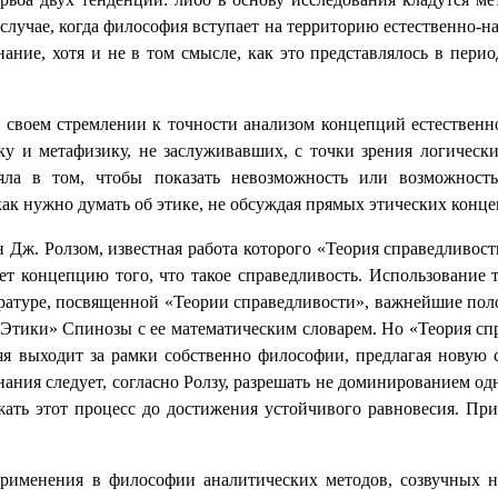
лучае, когда философия вступает на территорию естественно-на
ание, хотя и не в том смысле, как это представлялось в перио
 своем стремлении к точности анализом концепций естественно
ку и метафизику, не заслуживавших, с точки зрения логически
ояла в том, чтобы показать невозможность или возможнос
как нужно думать об этике, не обсуждая прямых этических конц
ж. Ролзом, известная работа которого «Теория справедливости
гает концепцию того, что такое справедливость. Использовани
тературе, посвященной «Теории справедливости», важнейшие по
Этики» Спинозы с ее математическим словарем. Но «Теория сп
яя выходит за рамки собственно философии, предлагая новую 
ния следует, согласно Ролзу, разрешать не доминированием од
жать этот процесс до достижения устойчивого равновесия. Пр
рименения в философии аналитических методов, созвучных на