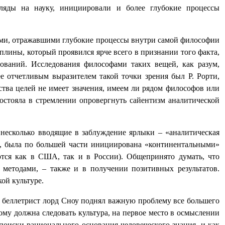
гляды на науку, инициировали и более глубокие процессы
ами, отражавшими глубокие процессы внутри самой философии
лины, который проявился ярче всего в признании того факта,
ований. Исследования философами таких вещей, как разум,
е отчетливым выразителем такой точки зрения был Р. Рорти,
ства целей не имеет значения, имеем ли рядом философов или
состояла в стремлении опровергнуть сайентизм аналитической
и несколько вводящие в заблуждение ярлыки – «аналитическая
и, была по большей части инициирована «континентальными»
ются как в США, так и в России). Общепринято думать, что
 методами, – также и в получении позитивных результатов.
ой культуре.
и беллетрист лорд Сноу поднял важную проблему все большего
ому должна следовать культура, на первое место в осмыслении
поиски рационального основания человеческого знания, и как