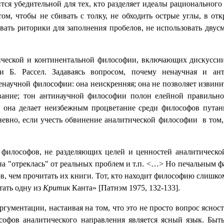
тся убедительной для тех, кто разделяет идеалы рационально
м, чтобы не сбивать с толку, не обходить острые углы, в от
овать риторики для заполнения пробелов, не использовать двусм
ической и континентальной философии, включающих дискуссии 
ии Б. Рассел. Задаваясь вопросом, почему ненаучная и ан
енаучной философии: она неискренняя; она не позволяет извини
вание; тон антинаучной философии полон елейной правильно
, она делает неизбежным процветание среди философов путан
невно, если учесть обвинение аналитической философии
в том
 философов, не разделяющих целей и ценностей аналитической
а "отреклась" от реальных проблем и т.п. <…> Но печальным фа
ов, чем прочитать их книги. Тот, кто находит философию слишко
тать одну из
Критик
Канта» [
Патнэм 1975,
132-133].
ргументации, настаивая на том, что это не просто вопрос яснос
софов аналитического направления является ясный язык. Быть