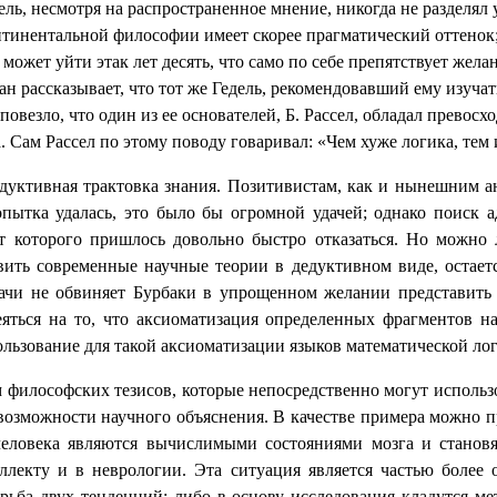
дель, несмотря на распространенное мнение, никогда не раздел
инентальной философии имеет скорее прагматический оттенок; 
ожет уйти этак лет десять, что само по себе препятствует жела
 рассказывает, что тот же Гедель, рекомендовавший ему изучать
овезло, что один из ее основателей, Б. Рассел, обладал превос
Сам Рассел по этому поводу говаривал: «Чем хуже логика, тем и
едуктивная трактовка знания. Позитивистам, как и нынешним 
пытка удалась, это было бы огромной удачей; однако поиск 
т которого пришлось довольно быстро отказаться. Но можно
ить современные научные теории в дедуктивном виде, остает
дачи не обвиняет Бурбаки в упрощенном желании представить 
яться на то, что аксиоматизация определенных фрагментов на
пользование для такой аксиоматизации языков математической ло
философских тезисов, которые непосредственно могут использов
т возможности научного объяснения. В качестве примера можно 
человека являются вычислимыми состояниями мозга и становят
ллекту и в неврологии. Эта ситуация является частью более
рьба двух тенденций: либо в основу исследования кладутся 