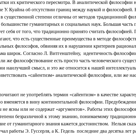
ытки их критического пересмотра. В аналитической философии 
е У. Куайна об отсутствии границ между наукой и философией. 
 в существенной степени отличны от методов традиционной фил
 в большинстве гуманитарных и социальных наук. Большая част
ет себя от того, что традиционно принято считать философией.
гают, что есть существенные преимущества в методе философст
льных философов, обвиняя их в нарушении критериев рациональ
ьма широк. Согласно Л. Витгенштейну,
идентичность философии
ли же философствование есть просто часть человеческого сущес
ни наилучший смысл, и это же относится к нашей интеллектуаль
приветствовать «сайентизм» аналитической философии, или же н
очитают не употреблять термин «сайентизм» в качестве характер
но вменяется в вину континентальной философии. Предубеждени
ты не ясны или не содержат «аргументов». Работы этих философо
епени безразличной к этому знанию, понимаемому традиционно.
чие от гуманитарного знания кажется достоинством.
Нельзя ска
чал работы Э. Гуссерля, а К. Гедель
последние два десятка лет