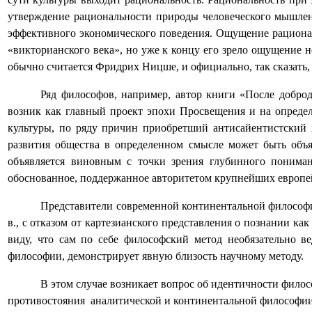
утверждение рациональности природы человеческого мышлен
эффективного экономического поведения. Ощущение рационал
«викторианского века», но уже к концу его зрело ощущение 
обычно считается Фридрих Ницше, и официально, так сказать,
Ряд философов, например, автор книги «После добро
возник как главный проект эпохи Просвещения и на определ
культуры, по ряду причин приобретший антисайентистский 
развития общества в определенном смысле может быть объя
объявляется виновным с точки зрения глубинного понима
обоснованное, поддержанное авторитетом крупнейших европе
Представители современной континентальной философии
в., с отказом от картезианского представления о познании ка
виду, что сам по себе философский метод необязательно в
философии, демонстрирует явную близость научному методу.
В этом случае возникает вопрос об идентичности фило
противостояния
аналитической и континентальной философии