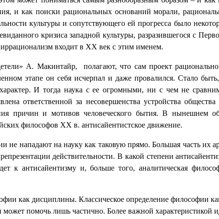
ия, и как поиски рациональных оснований морали, рациональн
ьности культуры и сопутствующего ей прогресса было некотор
невиданного кризиса западной культуры, разразившегося с Пер
 иррационализм входит в ХХ век с этим именем.
детели» А. Макинтайр,
полагают, что сам проект рационально
енном этапе он себя исчерпал и даже провалился. Стало быть,
характер. И тогда наука с ее огромными, ни с чем не срав
влена ответственной за несовершенства устройства общества 
ния причин и мотивов человеческого бытия. В нынешнем общ
йских философов ХХ в. антисайентистское движение.
 не нападают на науку как таковую прямо. Большая часть их 
к репрезентации действительности. В какой степени антисайент
едет к антисайентизму и, больше того, аналитическая филос
софии как дисциплины. Классическое определение философии ка
 может помочь лишь частично. Более важной характеристикой 