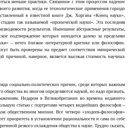
ниться меньше практики. Связанное с этим процессом падение
воего развития, когда ее технологические применения гораздо
дставленный в известной книге Дж. Хоргана «Конец науки»,
 стадию так называемой «иронической науки». Эта последняя
оизводимости результатов. Нынешние абстрактные результаты,
ское подтверждение которых находится далеко за пределами
уки» – нечто близкое литературной критике или философии.
огут быть проверены на предмет соответствия эмпирической
гой причиной, наверное, является высокая стоимость научных
у ряда социально-политических причин, среди которых важным
о общества во многом определяются наукой, но надо признать,
ражениям. Недаром в Великобритании во времена недавнего
большую статью с портретами четырех виднейших философов –
ком общественном мнении. Все четверо «злодеев-философов»
еет приоритета в установлении рациональности и сама по себе
ричиной резкого охлаждения общества к науке. Трудно сказать,