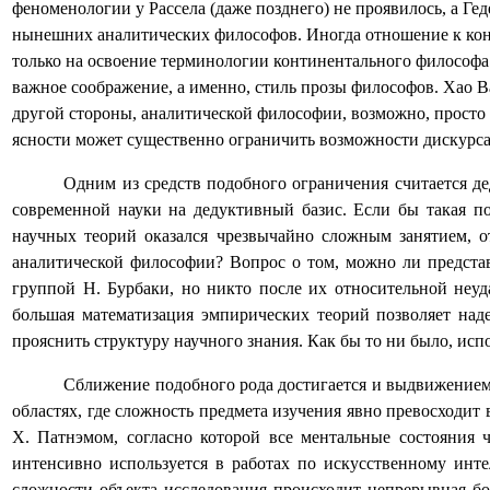
феноменологии у Рассела (даже позднего) не проявилось, а Ге
нынешних аналитических философов. Иногда отношение к конт
только на освоение терминологии континентального философа м
важное соображение, а именно, стиль прозы философов. Хао Ван
другой стороны, аналитической философии, возможно, просто п
ясности может существенно ограничить возможности дискурса. 
Одним из средств подобного ограничения считается д
современной науки на дедуктивный базис. Если бы такая по
научных теорий оказался чрезвычайно сложным занятием, о
аналитической философии? Вопрос о том, можно ли представ
группой Н. Бурбаки, но никто после их относительной неу
большая математизация эмпирических теорий позволяет наде
прояснить структуру научного знания. Как бы то ни было, ис
Сближение подобного рода достигается и выдвижением 
областях, где сложность предмета изучения явно превосходи
Х. Патнэмом, согласно которой все ментальные состояния 
интенсивно используется в работах по искусственному инте
сложности объекта исследования происходит непрерывная бо