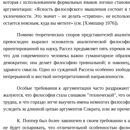
которая с использованием формальных языков логики станови
аргументации: «Ясность философского мышления состоит в то
уклончивости. Это значит – не делать «стряпни», не использ
остается неясным, куда вы метите» (см.
[
Хэмпшир
1976]
)
.
Помимо теоретических споров представителей аналит
превосходно выразил основатель аналитической философ
ориентированной на науку, Рассел предъявляет пять упреков н
что для современного человека важно гуманитарное образо
демократии; она делает философию тривиальной; и наконец
здравого смысла. Одно из суждений Рассела особенно злобод
непрерывной и жесткой интерпретативной направленности.
Особые требования к аргументации часто раздражают
жалуются, что философия стала слишком "технической", что он
трудна, и что гораздо легче выучить имена немногих философ
уследить за длинной цепью аргументов Сократа, или же прочи
К. Поппер был более лаконичен в своем требовании к а
не будет оспаривать, что отличительной особенностью фило