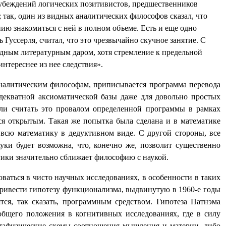
ял убеждений логических позитивистов, предшественников
так, один из видных аналитических философов сказал, что
нию знакомиться с ней в полном объеме. Есть и еще одно
 Гуссерля, считал, что это чрезвычайно скучное занятие. С
ходным литературным даром, хотя стремление к предельной
нтереснее из нее следствия».
аналитическим философам, приписывается программа перевода
адекватной аксиоматической базы даже для довольно простых
 ли считать это провалом определенной программы в рамках
ся открытым. Такая же попытка была сделана и в математике
всю математику в дедуктивном виде. С другой стороны, все
уки будет возможна, что, конечно же, позволит существенно
гики значительно сближает философию с наукой.
аться в чисто научных исследованиях, в особенности в таких
привести гипотезу функционализма, выдвинутую в 1960-е годы
ся, так сказать, программным средством. Гипотеза Патнэма
 общего положения в когнитивных исследованиях, где в силу
метафизические схемы соотношения мышления и материи, либо