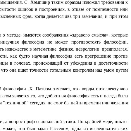
го мышления. С. Хэмпшир таким образом изложил требования к
крытости ошибок в построениях, в отказе от помпезности или
ысленных фраз, когда делается два-три замечания, и при этом
о методе, имеются соображения «здравого смысла», которые
тинаучная философия не может противостоять философии,
ть невежество в математике, физике, неврологии, предполагая,
сти, как будто научная философия есть прегрешение против
ицы в головах, происходящей от убеждения в достаточности
, что она ищет точности тотальным контролем над умом путем
 философии. Х. Патнэм замечает, что «орды интеллектуалов
ктом является то, что добротная философия есть и всегда была
м "техничной" сегодня, не смог бы найти времени или желания
ти, а вопрос профессиональной этики. По крайней мере, никто
 может, тон был задан Расселом, одна из исследовательских