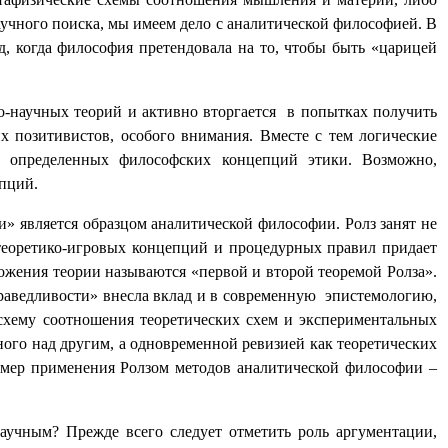
учного поиска, мы имеем дело с аналитической философией. В
д, когда философия претендовала на то, чтобы быть «царицей
-научных теорий и активно вторгается
в попытках получить
х позитивистов, особого внимания. Вместе с тем логические
ть определенных философских концепций этики. Возможно,
епций.
» является образцом аналитической философии. Ролз занят не
е теоретико-игровых концепций и процедурных правил придает
ложения теории называются «первой и второй теоремой Ролза».
раведливости» внесла вклад и в современную
эпистемологию,
схему соотношения теоретических схем и экспериментальных
ного над другим, а одновременной ревизией как теоретических
имер применения Ролзом методов аналитической философии –
учным? Прежде всего следует отметить роль аргументации,