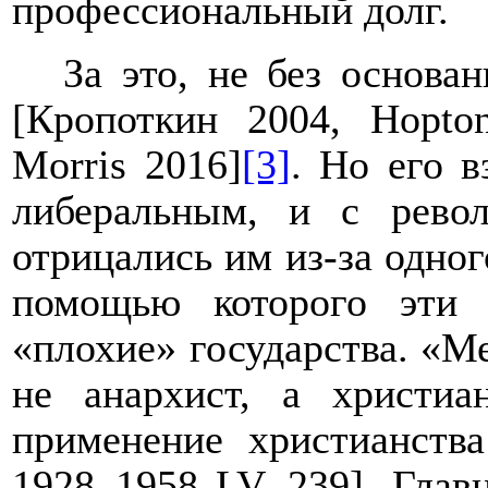
профессиональный долг.
За это, не без основа
[Кропоткин 2004,
Hopto
Morris
2016]
[3]
. Но
его в
либеральным, и с рево
отрицались им из-за одног
помощью которого эти 
«плохие» государства.
«Ме
не анархист, а христиа
применение христианств
1928–1958
LV
, 239]. Гла