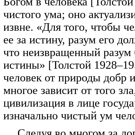
Богом в человека [
Толстой
чистого ума; оно актуализ
извне. «Для того, чтобы ч
ее за истину, разум его д
что неизвращенный разум 
истины» [
Толстой 1928–19
человек от природы добр и
многое зависит от того зл
цивилизация в лице госуда
изначально чистый ум чел
Следуя во многом за ло