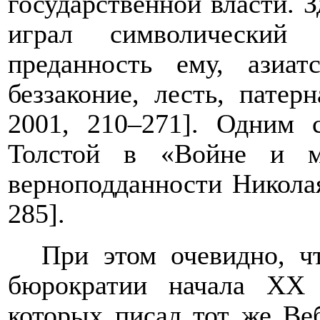
государственной власти. З
играл символический
преданность ему, азиат
беззаконие, лесть, пате
2001, 210
–
271]. Одним с
Толстой в «Войне и м
верноподданности Николая
285].
При этом очевидно, ч
бюрократии начала XX 
которых писал тот же Ве