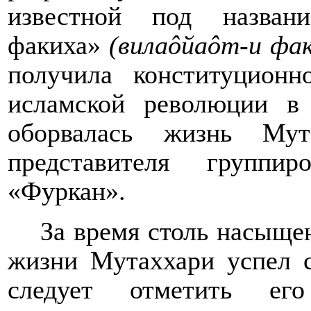
известно
й под назва
факиха»
(
вила
ô
йа
ô
т-и фа
получила конституционн
исламской революции в 
оборвалась жизнь Му
представителя группи
«Фуркан».
За время столь насыщ
жизни Мутаххари успел с
следует отметить его