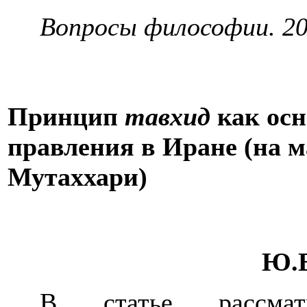
Вопросы философии. 201
Принцип
тавх
и
д
как осн
правления в Иране (на 
Мутаххари)
Ю.Е
В статье рассмат