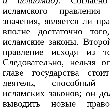
и исла
ô
ми
ô
)
. Согласно
исламского правления
значения, является ли пр
вполне достаточно тог
исламские законы. Второ
правление исходя из то
Следовательно, нельзя о
главе государства стои
деятель, способный к
исламских законов; он д
выводить новые прав