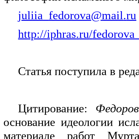
juliia
_
fedorova
@
mail
.
ru
http
://
iphras
.
ru
/
fedorova
Статья поступила в ред
Цитирование:
Федоро
основание идеологии исл
материале работ Мур