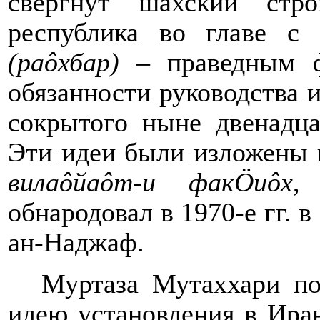
свергнут шахский стр
республика во главе с
(
ра
ô
хбар
)
–
праведным ф
обязанности руководства 
сокрытого ныне двенадц
Эти идеи были изложены 
вила
ô
йа
ô
т-и фак
Ö
и
ô
х
,
обнародовал в 1970-е гг. в
ан-Наджаф.
Муртаза Мутаххари по
идею установления в Иран