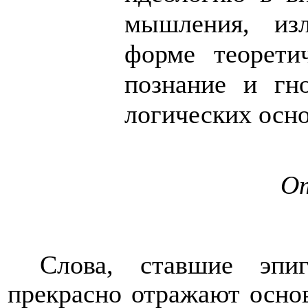
мышления, из
форме теорети
познание и г
логических осн
От
Слова, ставшие эпи
прекрасно отражают осно