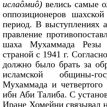
исла
ô
ми
ô
)
велись самые о
оппозиционеров шахской
период. В выступлениях 
правление противопостав
шаха Мухаммада Резы 
страной с 1941 г. Согласн
должно было брать за об
исламской общины-го
Мухаммада и четвертого
ибн Аби Талиба. С устано
Иране Хомейни связывал 