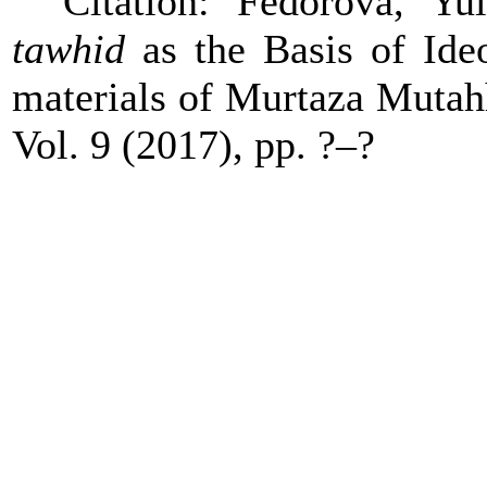
Citation: Fedorova, Y
tawh
i
d
as the Basis of Ideo
materials of Murtaza Mutah
Vol. 9 (2017), pp. ?–?