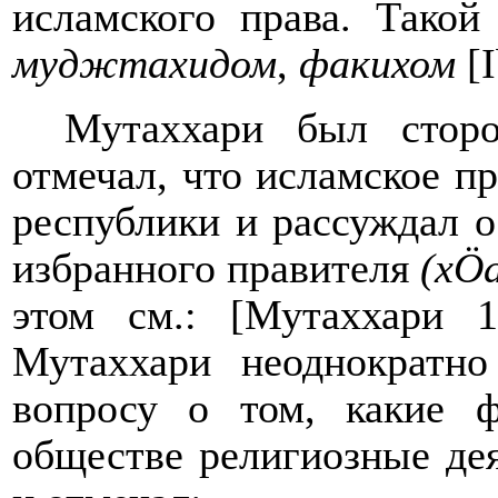
исламского права. Такой
муджтахидом
,
факихом
[
Мутаххари был сторо
отмечал, что исламское п
республики и рассуждал 
избранного правителя
(
х
Ö
этом см.: [Мутаххари 
Мутаххари неоднократн
вопросу о том, какие 
обществе религиозные де