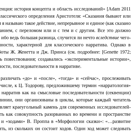
енция: история концепта и область исследований» [Adam 2011
 классического определения Аристотеля: «Сказания бывают или
я называю такое действие, непрерывное и единое (как сказано
ванием, с переломом или и с тем и с другим. Все это должно
 ибо ведь большая разница, случится ли нечто
вследствue
чего-
ности, характерной для классического нарратива. Однако в
боты Ж. Женетта и Дж. Принса (см. подробнее: [
Genette
1972;
повествования; создавались «экспериментальные истории»,
ости, последовательности в нарративе.
азличать «до» и «после», «тогда» и «сейчас», прослеживать
числе, к Ц. Тодорову, предложившему термин «нарратология»
 нарратив как на смысловые последовательности (секвенции)
линии, они организованы в циклы, которые каждый читатель
авляет краеугольный камень для современных исследователей-
ть как совокупность разорванных во времени и пространстве
) и «ходами» В. Проппа в «Морфологии сказки»: «…развитие
ть, из скольких он состоит ходов. Один ход может следовать