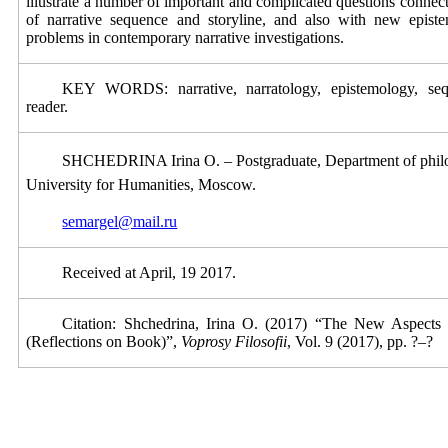
illustrate a number of important and complicated questions connect
of narrative sequence and storyline, and also with new epist
problems in contemporary narrative investigations.
KEY WORDS: narrative, narratology, epistemology, sequen
reader.
SHCHEDRINA Irina O. –
Postgraduate,
Department
of phil
University for Humanities, Moscow.
semargel@mail.ru
Received at April, 19 2017.
Citation: Shchedrina, Irina O. (2017) “The New Aspects
(Reflections on Book)”,
Voprosy Filosofii
, Vol. 9 (2017), pp. ?–?