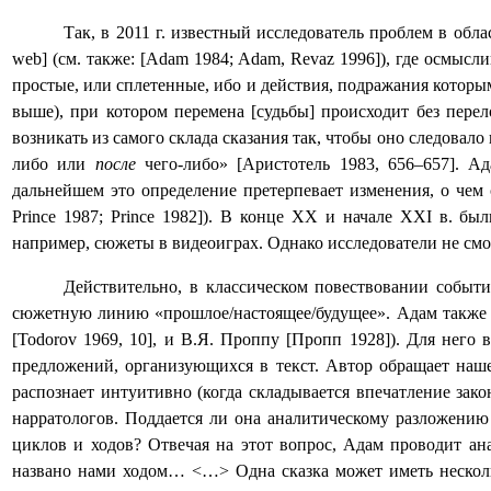
Так, в 2011 г. известный исследователь проблем в об
web
] (см. также: [Adam 1984; Adam, Revaz 1996]), где осмыс
простые, или сплетенные, ибо и действия, подражания которы
выше), при котором перемена [судьбы] происходит без перел
возникать из самого склада сказания так, чтобы оно следовал
либо или
после
чего-либо» [
Аристотель 1983, 656‒657
]. А
дальнейшем это определение претерпевает изменения, о чем 
Prince
1987;
Prince
1982]). В конце ХХ и начале XXI в. был
например, сюжеты в видеоиграх. Однако исследователи не смо
Действительно, в классическом повествовании событи
сюжетную линию «прошлое/настоящее/будущее». Адам также о
[
Todorov
1969, 10], и В.Я. Проппу [Пропп 1928]). Для него 
предложений, организующихся в текст. Автор обращает наш
распознает интуитивно (когда складывается впечатление зак
нарратологов. Поддается ли она аналитическому разложению
циклов и ходов? Отвечая на этот вопрос, Адам проводит а
названо нами ходом… <…> Одна сказка может иметь несколько