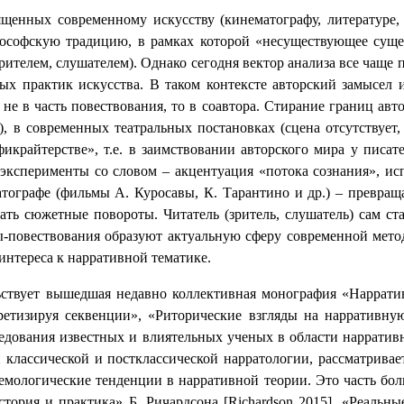
енных современному искусству (кинематографу, литературе, 
лософскую традицию, в рамках которой «несуществующее сущ
рителем, слушателем). Однако сегодня вектор анализа все чаще 
ных практик искусства. В таком контексте авторский замысел 
 не в часть повествования, то в соавтора. Стирание границ а
), в современных театральных постановках (сцена отсутствует, 
 «фикрайтерстве», т.е. в заимствовании авторского мира у пис
эксперименты со словом – акцентуация «потока сознания», ис
тографе (фильмы А. Куросавы, К. Тарантино и др.) – превраща
ать сюжетные повороты. Читатель (зритель, слушатель) сам ст
зы-повествования образуют актуальную сферу современной мето
 интереса к нарративной тематике.
ьствует вышедшая недавно коллективная монография «Нарратив
еоретизируя секвенции», «Риторические взгляды на нарративн
едования известных и влиятельных ученых в области нарративн
 классической и постклассической нарратологии, рассматривае
емологические тенденции в нарративной теории. Это часть бол
стория и практика» Б. Ричардсона [
Richardson
2015], «Реальные