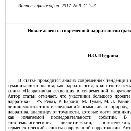
Вопросы философии. 2017. № 9. С. ?
–
?
Новые аспекты современной нарратологии (раз
И.О. Щедрина
В статье проводится анализ современных тенденций 
гуманитарного знания, как нарратология, в контексте ос
книги «Нарративная секвенция в современной нарратоло
Автор статьи отмечает, что участники большого проект
нарратива» – Ф. Реваз, Р. Барони, М. Тулан, М.-Л. Райа
линию многолетних исследований: осмысливают природу, 
нарратива, анализируют трудности, которые могут возникн
как излагаемой последовательности событий. В 
эпистемологический, аналитический, эстетическ
герменевтический аспекты современной нарратологии. Авт