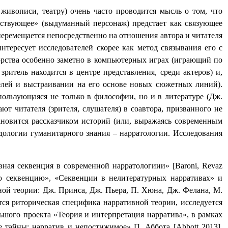
живописи, театру) очень часто проводится мысль о том, что
ествующее» (выдуманный персонаж) предстает как связующее
перемещается непосредственно на отношения автора и читателя
интересует исследователей скорее как метод связывания его с
вторства особенно заметно в компьютерных играх (играющий по
зритель находится в центре представления, среди актеров) и,
ателей и выстраивании на его основе новых сюжетных линий).
пользующаяся не только в философии, но и в литературе (Дж.
ют читателя (зрителя, слушателя) в соавтора, призванного не
ановится рассказчиком историй (или, выражаясь современным
дологии гуманитарного знания – нарратологии. Исследования
ная секвенция в современной нарратологиии» [
Baroni
,
Revaz
ую секвенцию», «Секвенции в нелитературных нарративах» и
ой теории: Дж. Принса, Дж. Пьера, П. Хюна, Дж. Фелана, М.
тся риторическая специфика нарративной теории, исследуется
ьшого проекта «Теория и интерпретация нарратива», в рамках
 тайны: нарратив и непостижимое» П. Аббота [Abbott 2013],