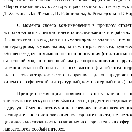
«Нарративный дискурс: авторы и рассказчики в литературе, ки
Д. Хёрмана, Дж. Фелана, П. Рабиновича, Б. Ричардсона и Р. Ва
С момента своего возникновения в прошлом столет
использоваться в лингвистических исследованиях и в работах
В современной методологии гуманитарного знания с помощь
(литературном, музыкальном, кинематографическом, худож
«
Sequence
» дает помимо основного понимания (от латинского 
смысловой ход, позволяющий им расширить понятие наррати
гармонического оборота на разных высотах (см. об этом под
глава – это авторское эссе о нарративе, где он предстает
кинематографический, литературный, компьютерный и др.), на
Принцип секвенции позволяет авторам книги разр
эпистемологическую сферу. Фактически, предмет исследования
в другую. Именно поэтому я не перевожу термин «секвенци
расширительного истолкования последовательности, т.е. не т
циклическую связанность различных исследовательских сфер, 
нарратологов особый интерес.