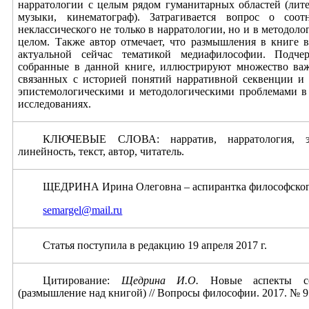
нарратологии с целым рядом гуманитарных областей (лите
музыки, кинематограф). Затрагивается вопрос о соот
неклассического не только в нарратологии, но и в методол
целом. Также автор отмечает, что размышления в книге 
актуальной сейчас тематикой медиафилософии. Подчер
собранные в данной книге, иллюстрируют множество ва
связанных с историей понятий нарративной секвенции и
эпистемологическими и методологическими проблемами в
исследованиях.
КЛЮЧЕВЫЕ СЛОВА: нарратив, нарратология, эпи
линейность, текст, автор, читатель.
ЩЕДРИНА Ирина Олеговна – аспирантка философског
semargel@mail.ru
Статья поступила в редакцию 19 апреля 2017 г.
Цитирование:
Щедрина И.О.
Новые аспекты сов
(размышление над книгой) // Вопросы философии. 2017. № 9.