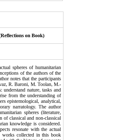
Reflections on Book)
actual spheres of humanitarian
ceptions of the authors of the
or notes that the participants
evaz, R. Baroni, M. Toolan, M.-
s: understand nature, tasks and
arise from the understanding of
rs epistemological, analytical,
porary narratology. The author
anitarian spheres (literature,
 of classical and non-classical
arian knowledge is considered.
pects resonate with the actual
e works collected in this book