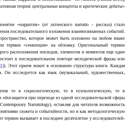
ативная теория: центральные концепты и критические дебаты»
понятие «нарратив» (от латинского
narratio
‒ рассказ) стало
ачения последовательного изложения взаимосвязанных событий.
пространство, которое может быть изложено на любом языке
если термин «секвенция» на обложку. Оригинальный термин
торого расположения эпизодов, элементов и моментов еще один
остоит в последовательном повторе мелодической фразы или
[1]
). Этот прием лежит в основании структуры книги. Каждая
ра. Он исследуется как язык (музыкальный, художественных,
атив то в социологическую, то в психологическую, то в
и обогащается при переходе из одной исследовательской сферы
Contemporary
Narratology
), оставляя для читателя возможность
 понятиями сюжета и событийности, но и как методологическую
т термин вызывает в последнее десятилетие у исследователей-