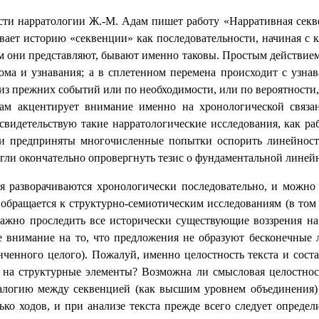
ласти нарратологии Ж.-М. Адам пишет работу «Нарративная секв
ливает историю «секвенции» как последовательности, начиная с
м они представляют, бывают именно таковы. Простым действием 
ома и узнавания; а в сплетенном перемена происходит с узна
о из прежних событий или по необходимости, или по вероятности,
дам акцентирует внимание именно на хронологической связан
свидетельствую такие нарратологические исследования, как ра
и предприняты многочисленные попытки оспорить линейность 
гли окончательно опровергнуть тезис о фундаментальной линейн
я разворачиваются хронологически последовательно, и можно р
бращается к структурно-семиотическим исследованиям (в том 
важно проследить все исторически существующие воззрения на
е внимание на то, что предложения не образуют бесконечные 
онченного целого). Пожалуй, именно целостность текста и сост
 на структурные элементы? Возможна ли смысловая целостнос
налогию между секвенцией (как высшим уровнем объединения
 ходов, и при анализе текста прежде всего следует определи