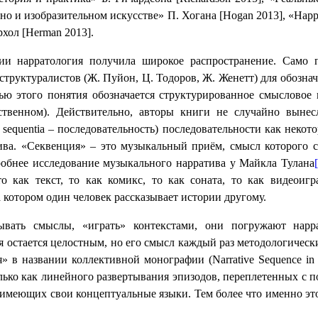
но и изобразительном искусстве» П. Хогана [
Hogan
2013], «Нарр
рхол [
Herman
2013].
ии нарратология получила широкое распространение. Само 
 структуралистов (Ж. Пуйон, Ц. Тодоров, Ж. Женетт) для обозн
ю этого понятия обозначается структурированное смысловое 
ественном). Действительно, авторы книги не случайно вын
sequentia – последовательность) последовательности как неко
ва. «Секвенция» – это музыкальный приём, смысл которого с
робнее исследование музыкального нарратива у Майкла Тулана
 то как текст, то как комикс, то как соната, то как видеоиг
 котором один человек рассказывает истории другому.
ывать смыслы, «играть» контекстами, они погружают нарр
 остается целостным, но его смысл каждый раз методологическ
я» в названии коллективной монографии (
Narrative
Sequence
in
олько как линейного развертывания эпизодов, переплетенных с
имеющих свои концептуальные языки. Тем более что именно это