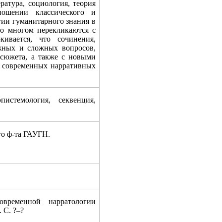
ратура, социология, теория
ношении классического и
огии гуманитарного знания в
во многом перекликаются с
кивается, что сочинения,
жных и сложных вопросов,
 сюжета, а также с новыми
 современных нарративных
стемология, секвенция,
о ф-та ГАУГН.
ременной нарратологии
 С. ?–?