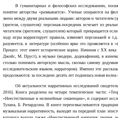
В гуманитарных и философских исследованиях, посвящ
понятие авторства «размывается». Ученые опираются на фи
звено между двумя реальными людьми: автором и читателем (з
(зрителя, слушателя): персонаж-посредник исчезает из реаль
читателем (зрителем, слушателем) который превращается если
ходу игры корректирует правила, изменяет персонажей и т.д.
разумеется, в литературе (особенно ярко это проявляется в
Процесс этот имеет исторические корни. Начиная с
XX
века 
Джойс, М. Пруст), в музыке (модерн, додекафония), в кинема
столько понимать авторскую мысль, сколько самому додумыв
исследовательским языком, нарратором). Именно эти расска
продолжаются: за последние десять лет поднялась новая волна
Об актуальности нарративных исследований свидетел
2016]. Книга разделена на четыре тематические части: «Т
«Неестественные и нелинейные секвенции», и содержит иссл
Тулана, Б. Ричардсона. В книге переосмысливаются традиции
музыкальная нарративность, выходят на передний план эпист
которого вышли также «Неестественный нарратив: теория, и