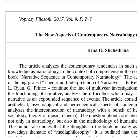
Voprosy Filosofii. 201
7
. Vol. 9. P. ?–?
The New Aspects of Contemporary Narratology (
Irina O. Shchedrina
The article analyzes the contemporary tendencies in such 
knowledge as narratology in the context of comprehension the con
book “Narrative Sequence in Contemporary Narratology”. The auth
of the big project “Theory and Interpretation of Narrative” – F. R
L. Ryan, G. Prince – continue the line of multiyear investigation
the functioning of narrative, analyze the difficulties which may 
narrative as an expounded sequence of events. The article conside
aesthetical, psychological and hermeneutical aspects of contem
analyzes the interconnection of narratology with a bunch of hum
sociology, theory of music, cinema). The question about correlation
not only in narratology, but also in the methodology of humanit
The author also notes that the thoughts in the book in many as
nowadays thematic of “mediaphilosophy”. It is outlined that th