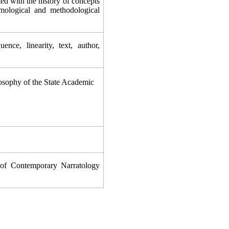
ed with the history of concepts
emological and methodological
ce, linearity, text, author,
osophy of the State Academic
 of Contemporary Narratology