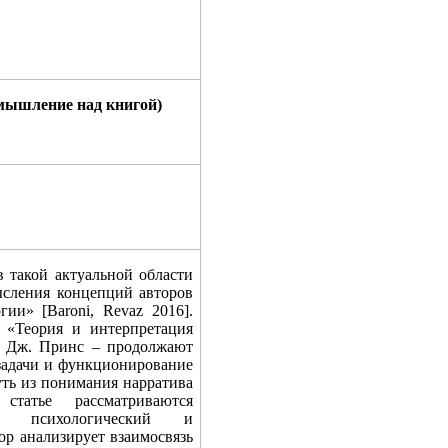
мышление над книгой)
в такой актуальной области
мысления концепций авторов
гии» [
Baroni
,
Revaz
2016].
а «Теория и интерпретация
н, Дж. Принс ‒ продолжают
задачи и функционирование
уть из понимания нарратива
статье рассматриваются
ий, психологический и
ор анализирует взаимосвязь