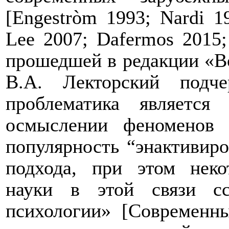
[Engestr
ò
m
1993;
Nardi
1
Lee
2007;
Dafermos
2015
прошедшей в редакции «В
В.А. Лекторский подче
проблематика являетс
осмыслении феноменов 
популярность “энактивиров
подхода, при этом неко
науки в этой связи с
психологии» [Современ