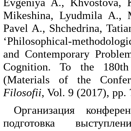
Evgeniya
A., Khvostova,
Mikeshina,
Lyudmila
A., M
Pavel A., Shchedrina, Tati
‘Philosophical-methodologic
and Contemporary Problem
Cognition. To the 180th
(Materials of the Confer
Filosofii
, Vol. 9 (2017), pp.
Организация конфере
подготовка выступл