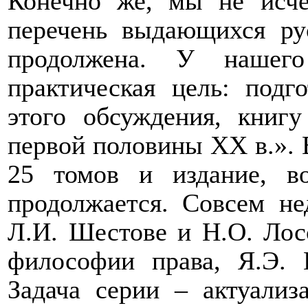
Конечно же, мы не исч
перечень выдающихся рус
продолжена. У нашего
практическая цель: подг
этого обсуждения, книг
первой половины
XX
в.».
25 томов и издание, во
продолжается. Совсем не
Л.И. Шестове и Н.О. Лосс
философии права, Я.Э. Г
Задача серии – актуализ