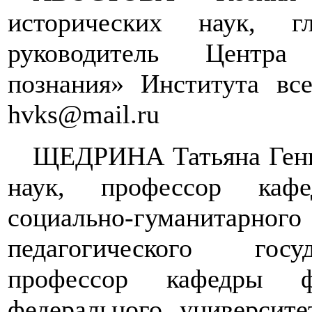
исторических наук, г
руководитель Центра
познания» Института вс
hvks
@
mail
.
ru
ЩЕДРИНА Татьяна Генн
наук, профессор каф
социально-гуманитарно
педагогического госу
профессор кафедры фи
федерального университ