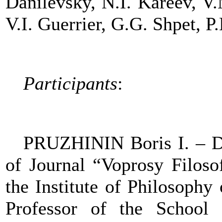
Danilevsky, N.I. Kareev, V
V.I. Guerrier, G.G. Shpet, P.
Participants
:
PRUZHININ Boris I. – DS
of Journal “Voprosy Filoso
the Institute of Philosoph
Professor of the School 