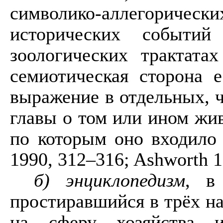
символико-аллегорически
исторических событи
зоологических трактата
семиотическая сторона 
выражение в отдельных, 
главы о том или ином жив
по которым оно входило 
1990, 312–316;
Ashworth
1
б) энциклопедизм
, в
простиравшийся в трёх н
на сферу хозяйства