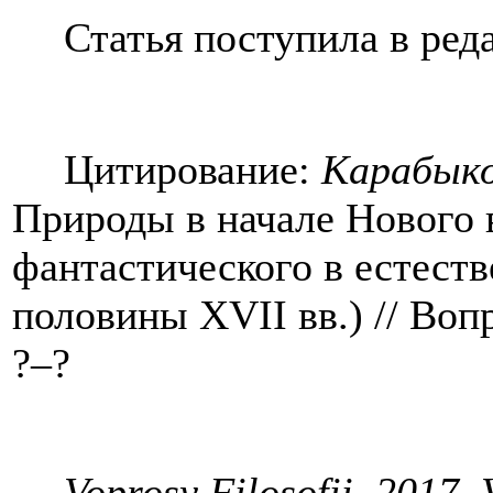
Статья поступила в ред
Цитирование:
Карабыко
Природы в начале Нового 
фантастического в естест
половины XVII вв.) // Воп
?–?
Voprosy Filosofii. 2017. V