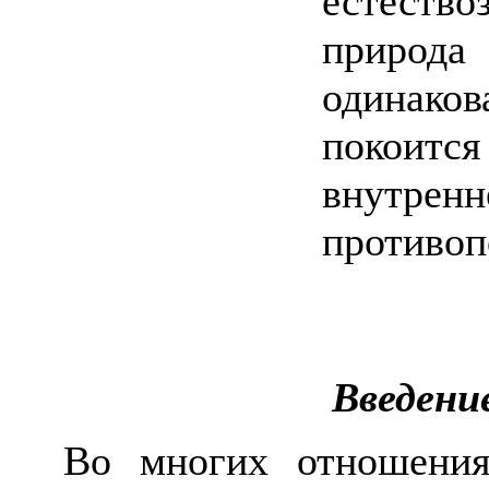
естеств
природа
одинаков
покоитс
внутр
противоп
Введени
Во многих отношениях