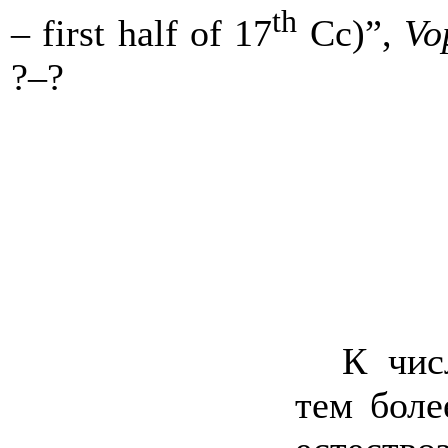
th
– first half of 17
Cc)”,
Vo
?‒?
К чис
тем боле