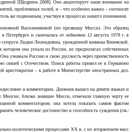
едриной [Щедрина 2008]. Оно акцентирует наше внимание на
нятий, проблемных полей, и – что особенно важно – соотносят
 столь же подвижным, участвуя в процессах нашего понимания.
ионовной Васильчиковой (по прозвищу Мисси). Это образец
в Петербурге и скончалась от лейкемии 12 августа 1978 г. в
го супруги Лидии Леонидовны, урожденной княжны Вяземской.
в котором она уехала из России, не предполагал собственных
Она узнавала Россию и свою русскость через преемственность
нюю связей с Отечеством. Поиск работы привел ее в Германию
кой аристократии – к работе в Министерстве иностранных дел,
предисловие и комментарии. Дневник вышел на девяти языках и
у. Многие, близко знавшие Мисси, отмечали главную черту ее
азанной комментатором: она хотела показать самим фактом
анять человеческое достоинство и способность суждения (см.:
циально-политическими процессами ХХ в. с их вторжением масс