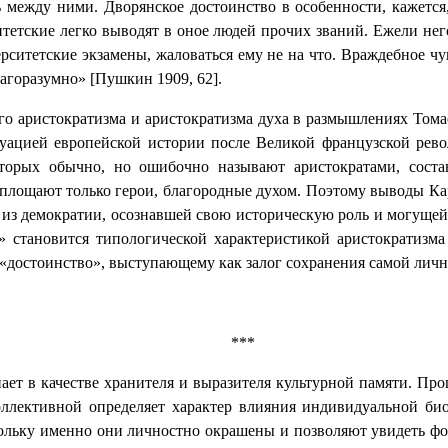
 между ними. Дворянское достоинство в особенности, кажется
итетские легко выводят в оное людей прочих званий. Ежели н
ситетские экзамены, жаловаться ему не на что. Враждебное чу
агоразумно» [Пушкин 1909, 62].
го аристократизма и аристократизма духа в размышлениях Том
итуацией европейской истории
после
Великой французской рево
торых обычно, но ошибочно называют аристократами, соста
лощают только герои, благородные духом. Поэтому выводы Кар
ся из демократии, осознавшей свою историческую роль и могуще
» становится типологической характеристикой аристократизма 
«достоинство», выступающему как залог сохранения самой личн
***
ет в качестве хранителя и выразителя культурной памяти. Пр
ллективной определяет характер влияния индивидуальной биог
ольку именно они личностно окрашены и позволяют увидеть фор