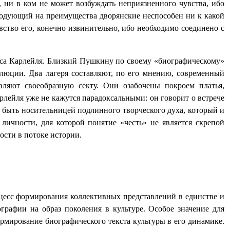
, ни в ком не может возбуждать неприязненного чувства, ибо
егодующий на преимущества дворянские неспособен ни к какой
вство его, конечно извинительно, ибо необходимо соединено с
аса Карлейля. Близкий Пушкину по своему «биографическому»
люции. Два лагеря составляют, по его мнению, современный
вляют своеобразную секту. Они озабочены покроем платья,
лейля уже не кажутся парадоксальными: он говорит о встрече
й быть носительницей подлинного творческого духа, который и
личности, для которой понятие «честь» не является скрепой
ости в потоке истории.
оцесс формирования коллективных представлений в единстве и
рафии на образ поколения в культуре. Особое значение для
мирование биографического текста культуры в его динамике.