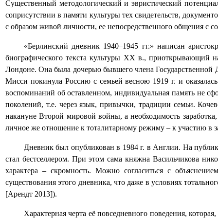
Существенный методологический и эвристический потенциал
соприсутствии в памяти культуры тех свидетельств, документ
с образом живой личности, ее непосредственного общения с со
«Берлинский дневник 1940–1945 гг.» написан аристо
биографического текста культуры ХХ в., приоткрывающий нам
Лондоне. Она была дочерью бывшего члена Государственной 
Мисси покинула Россию с семьей весною 1919 г. и оказалась
воспоминаний об оставленном, индивидуальная память не сфо
поколений, т.е. через язык, привычки, традиции семьи. Коч
накануне Второй мировой войны, а необходимость заработка, 
личное же отношение к тоталитарному режиму – к участию в за
Дневник был опубликован в 1984 г. в Англии. На публик
стал бестселлером. При этом сама княжна Васильчикова нико
характера – скромность. Можно согласиться с объяснение
существования этого дневника, что даже в условиях тотально
[Арендт 2013]).
Характерная черта её повседневного поведения, которая