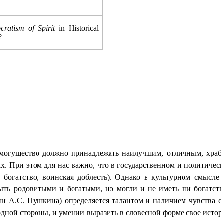
cratism of Spirit
in Historical
?
о могущество должно принадлежать наилучшим, отличным, хра
ах. При этом для нас важно, что в государственном и политиче
, богатство, воинская доблесть). Однако в культурном смысл
ть родовитыми и богатыми, но могли и не иметь ни богатств
мин А.С. Пушкина)
определяется талантом и наличием чувства с
с одной стороны, и умении выразить в словесной форме свое исто