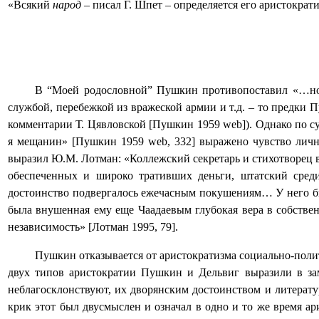
«Всякий
народ
– писал Г. Шпет – определяется его аристократи
В “Моей родословной” Пушкин противопоставил «…
н
службой, перебежкой из вражеской армии и т.д. – то предки
комментарии Т. Цявловской [Пушкин 1959
web
]). Однако по 
я мещанин» [Пушкин 1959
web
, 332] выражено чувство лич
выразил Ю.М. Лотман: «Коллежский секретарь и стихотворец в
обеспеченных и широко тративших деньги, штатский сред
достоинство подвергалось ежечасным покушениям… У него бы
была внушенная ему еще Чаадаевым глубокая вера в собствен
независимость» [Лотман 1995, 79].
Пушкин отказывается от аристократизма социально-полит
двух типов аристократии Пушкин и Дельвиг выразили в за
неблагосклонствуют, их дворянским достоинством и литерат
крик этот был двусмыслен и означал в одно и то же время а