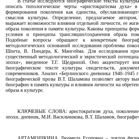
В статье исследуются биографические тексты культуры
описать типологические черты «аристократизма духа» 
формирования поколения как единства, обуславливающе
смыслов культуры.
Определение, предлагаемое автором
выражает возможности влияния отдельной личности, ее жиз
образа поколения в памяти культуры. Каковы принципы фор
условия и принципы трансляции/сохранения образа пок
Подобные вопросы обращают к конкретным биогра
методологических оснований исследования проблемы поколе
Шпета, В. Пиндера, К. Мангейма. Для исследования про
существенный методологический и эвристический потенциал
эпохи», введенное Т.Г. Щедриной. Оно акцентирует вн
биографическом тексте культуры свидетельств, докуме
современников. Анализ «Берлинского дневника 1940–1945 г
биографической прозы В.Т. Шаламова позволяет автору вы
биографии в память культуры и влияния личности на обрете
образа в культуре.
КЛЮЧЕВЫЕ СЛОВА: аристократизм духа, поколение, 
эпохи, дневник, М.И. Васильчикова, В.Т. Шаламов, биографич
АРТАМОШКИНА Людмила Егоровна – доктор философ