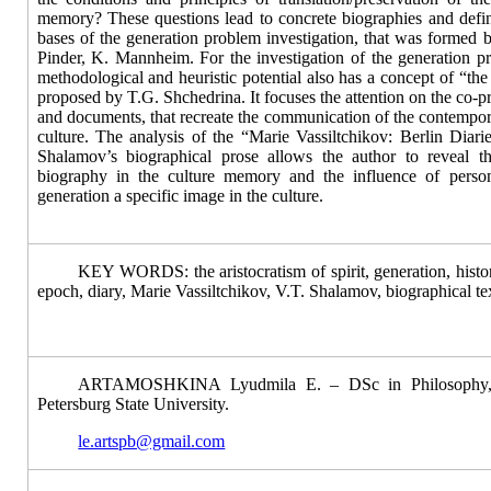
memory? These questions lead to concrete biographies and defin
bases of the generation problem investigation, that was formed
Pinder, K. Mannheim. For the investigation of the generation pro
methodological and heuristic potential also has a concept of “the
proposed by T.G. Shchedrina. It focuses the attention on the co-pr
and documents, that recreate the communication of the contemporar
culture. The analysis of the “
Marie Vassiltchikov: Berlin Diar
Shalamov’s biographical prose allows the author to reveal the
biography in the culture memory and the influence of person
generation a specific image in the culture.
KEY WORDS:
the aristocratism of spirit, generation, hist
epoch, diary, Marie Vassiltchikov, V.T. Shalamov, biographical tex
ARTAMOSHKINA Lyudmila E. –
DSc in
Philosophy,
Petersburg State University.
le.artspb@gmail.com