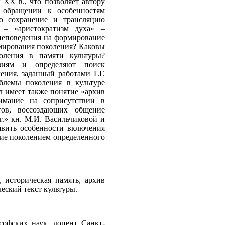
 ХХ в., что позволяет автору
в обращении к особенностям
го сохранение и трансляцию
, – «аристократизм духа» –
неповедения на формирование
мирования поколения? Каковы
оления в памяти культуры?
фиям и определяют поиск
ния, заданный работами Г.Г.
блемы поколения в культуре
 имеет также понятие «архив
имание на соприсутствии в
нтов, воссоздающих общение
г.» кн. М.И. Васильчиковой и
явить особенности включения
ние поколением определенного
историческая память, архив
еский текст культуры.
ских наук, доцент Санкт-