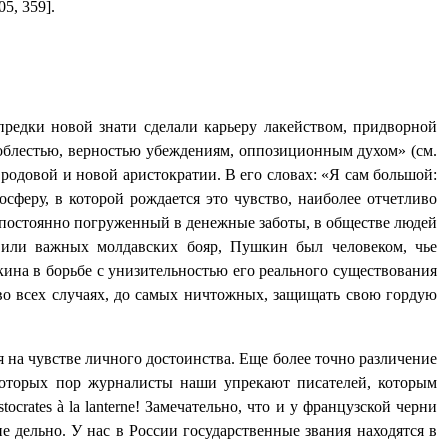
5, 359].
редки новой знати сделали карьеру лакейством, придворной
 доблестью, верностью убеждениям, оппозиционным духом
» (см.
родовой и новой аристократии. В его словах: «Я сам большой:
феру, в которой рождается это чувство, наиболее отчетливо
, постоянно погруженный в денежные заботы, в обществе людей
 или важных молдавских бояр, Пушкин был человеком, чье
на в борьбе с унизительностью его реального существования
 во всех случаях, до самых ничтожных, защищать свою гордую
 на чувстве личного достоинства. Еще более точно различение
торых пор журналисты наши упрекают писателей, которым
istocrates à la lanterne!
Замечательно, что и у французской черни
 дельно. У нас в России государственные звания находятся в