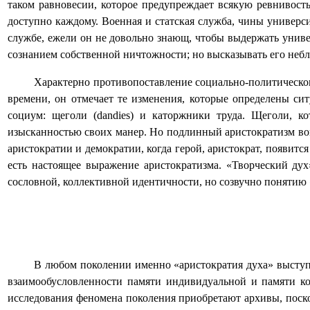
таком равновесии, которое предупреждает всякую ревнивость
доступно каждому. Военная и статская служба, чины универс
службе, ежели он не довольно знающ, чтобы выдержать универ
сознанием собственной ничтожности; но высказывать его небл
Характерно противопоставление социально-политическо
времени, он отмечает те изменения, которые определены с
социум: щеголи (
dandies
) и каторжники труда. Щеголи, ко
изысканностью своих манер. Но подлинный аристократизм воп
аристократии и демократии, когда герой, аристократ, появит
есть настоящее выражение аристократизма. «Творческий дух
сословной, коллективной идентичности, но созвучно понятию 
В любом поколении именно «аристократия духа» выступа
взаимообусловленности памяти индивидуальной и памяти ко
исследования феномена поколения приобретают архивы, поск