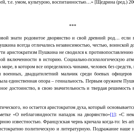
ей, т.е. умом, культурою, воспитанностью…» [Щедрина (ред.) 200
***
овой знати родовитое дворянство и свой древний род… если п
 Пушкина всегда отличались независимостью, честью, воинской
сути аристократизм Пушкина не сводился к противопоставлению 
ной включенности в историю. Социально-психологическую атмос
 мире, в котором все определялось чинами, человек без средств
и военных, двадцатилетний мальчик среди боевых офицеров
ла единственная опора – гениальность. Первым оружием Пушки
ное достоинство, в свою значительность и твердая решимость
ического, но остается аристократом духа, который основывается
метке «О неблаговидности нападок на дворянство»
[1]
:
«С неко
урною известностью. Французская
чернь
кричала
когда
-
то
: les ar
ристократию политическую и литературную. Подражание наше не