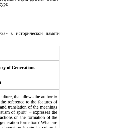
ург.
уха» в исторической памяти
ory of Generations
a
ulture, that allows the author to
n the reference to the features of
 and translation of the meanings
atism of spirit” – expresses the
e-actions on the formation of the
 generation formation? What are
e generation image in culture’s