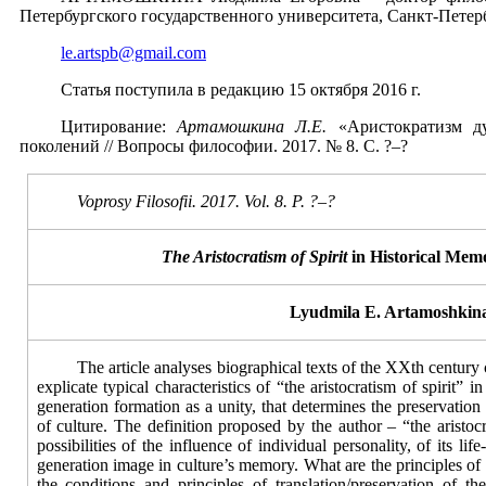
Петербургского государственного университета, Санкт-Петерб
le.artspb@gmail.com
Статья поступила в редакцию 15 октября 2016 г.
Цитирование:
Артамошкина Л.Е.
«Аристократизм д
поколений // Вопросы философии. 2017. № 8. С. ?–?
Voprosy Filosofii. 2017. Vol.
8
. P. ?–?
The Aristocratism of Spirit
in Historical Mem
Lyudmila
E
.
Artamoshkin
The article analyses biographical texts of the XXth century c
explicate typical characteristics of “the aristocratism of spirit” i
generation formation as a unity, that determines the preservation
of culture. The definition proposed by the author – “the aristocr
possibilities of the influence of individual personality, of its lif
generation image in culture’s memory. What are the principles of
the conditions and principles of translation/preservation of th