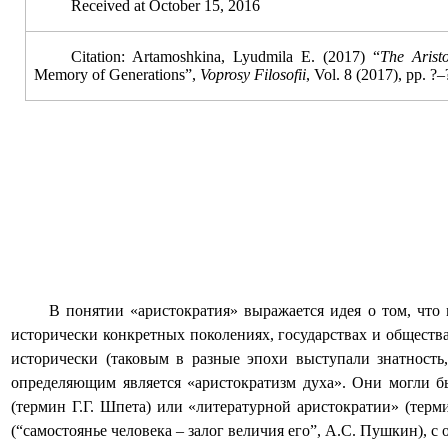
Received
at October 15
,
201
6
Citation:
Artamoshkina, Lyudmila E.
(2017) “
The Aristo
Memory of Generations
”,
Voprosy Filosofii
, Vol. 8 (2017), pp. ?–
В понятии «аристократия»
выражается идея о том, чт
исторически конкретных поколениях, государствах и обществ
исторически (таковым в разные эпохи выступали знатность
определяющим является «аристократизм духа». Они могли бы
(термин Г.Г. Шпета) или «литературной аристократии» (тер
(“самостоянье человека – залог величия его”, А.С. Пушкин), 