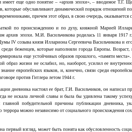
 имеет еще одно понятие – «архив эпохи», – вводимое Т.Г. Щ
ов, которые обуславливают динамический порядок отношений по
временниками, причем этот образ, в свою очередь, оказывается
краткой по происхождению и по духу, княжной Марией Иллар
 архив эпохи. М.И. Васильчикова родилась 11 января 1917 г. 
Думы IV созыва князя Иллариона Сергеевича Васильчикова и е
 среди беженцев, которые наполняли города Европы. Возраст, 
рмировала еще устойчивых образов прошлого, «памяти места». 
евой образ жизни не ослабил, но, наоборот, усилил ее внутрен
знание европейских языков, и, конечно, связи среди европейс
говоре против Гитлера летом 1944 г.
ации дневника настоял ее брат, Г.И. Васильчиков, он написал 
гда не искала личной славы и была бы удивлена такому успех
м главной побудительной причины публикации дневника, ук
го террора можно независимо от социального происхождения сохр
, на первый взгляд, может быть понята как обусловленность со