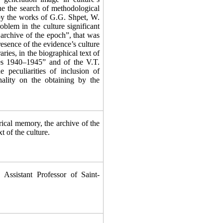
e the search of methodological
 by the works of G.G. Shpet, W.
blem in the culture significant
 archive of the epoch”, that was
esence of the evidence’s culture
ies, in the biographical text of
ies 1940–1945”
and of the V.T.
 peculiarities of inclusion of
ality on the obtaining by the
orical memory, the archive of the
t of the culture.
 Assistant Professor of Saint-