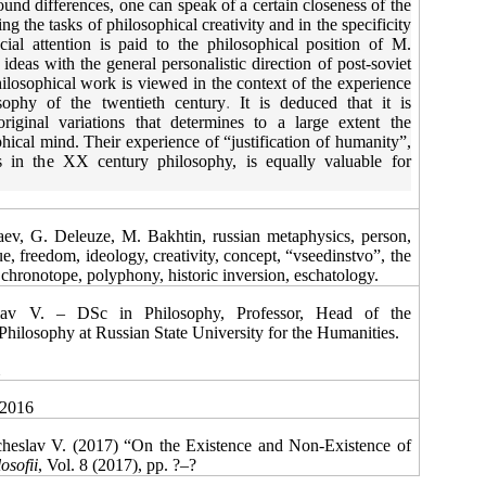
ound differences, one can speak of a certain closeness of the
ng the tasks of philosophical creativity and in the specificity
cial attention is paid to the philosophical position of M.
 ideas with the general personalistic direction of post-soviet
ilosophical work is viewed in the context of the experience
ophy of the twentieth century
.
It is deduced that it is
riginal variations that determines to a large extent the
phical mind. Their experience of “justification of humanity”,
s in the XX century philosophy, is equally valuable for
 G. Deleuze, M. Bakhtin, russian metaphysics, person,
, freedom, ideology, creativity, concept,
“
vseedinstvo”, the
, chronotope, polyphony, historic inversion, eschatology.
 V. ‒ DSc in Philosophy, Professor, Head of the
Philosophy at Russian State University for the Humanities.
m
 2016
cheslav V. (2017) “On the Existence and Non-Existence of
osofii
, Vol. 8 (2017), pp. ?‒?