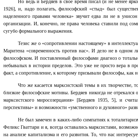
Но ведь и Бердяев в свое время писал (и не менее ярк
1926], и, надо полагать, философский «стыд» был сущест
наделенного правами человека» звучит едва ли не в унисо
организации. И, конечно, не права человека ставили под со
сугубо формального выражения.
Тезис же о «сопротивлении настоящему» в интеллектуа
Маритена «современность против нас». И дело не в одном ли
философском. И поставленный философами диагноз о тоталь
небывалых в истории пределов. Это уже не просто вера в пр
факт, а сопротивление, к которому призывали философы, как 
Что же касается марксистской темы в их творчестве, 
близкие философские мотивы. Бердяев никогда не отрекался 
марксистского миросозерцания» [Бердяев 1935, 5], и сч
перспективы» и возможности «умственного и духовного» разви
Не был замечен в каких-либо симпатиях к тоталитариз
Феликс Гваттари и я, всегда оставались марксистами, возможн
на анализе капитализма и его развития. То, что нас интерес