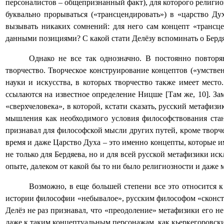
персоналистов – общепризнанный факт), для которого религио
буквально прорываться («трансцендировать») в «царство Ду
вызывать никаких сомнений: для него сам концепт «транс
данными позициями? С какой стати Делёзу вспоминать о Бердяев
Однако не все так однозначно. В постоянно повтор
творчество. Творческое конструирование концептов («умств
науки и искусства, в которых творчество также имеет мес
ссылаются на известное определение Ницше [Там же, 10]. За
«сверхчеловека», в которой, кстати сказать, русский метафи
мышления как необходимого условия философствования стан
признавал для философской мысли других путей, кроме творче
время и даже Царство Духа – это именно концепты, которые и
не только для Бердяева, но и для всей русской метафизики и
опыте, далеком от какой бы то ни было религиозности и даже
Возможно, в еще большей степени все это относится к
истории философии «небывалое», русским философом «сконст
Делёз не раз признавал, что «преодоление» метафизики его н
даже к таким концептуальным персонажам, как кьеркегоровски