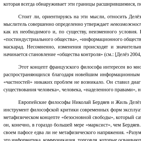
которая всегда обнаруживает эти границы расширившимися, пото
Стоит ли, ориентируясь на эти мысли, относить Делё
мыслитель совершенно определенно утверждает
невозможно
как их необходимого и, по существу, неизменного условия.
«постиндустриального общества», «информационного общества»,
маскарад. Несомненно, изменения происходят и значитель
начинается становление «общества контроля» (см.: [Делёз 2004,
Этот концепт французского философа интересен во мн
распространяющихся благодаря новейшим информационным те
«частностей» никаких проблем не возникало. Он ставил диаг
существования человека», человека, «наделенного правами», 
Европейские философы Николай Бердяев и Жиль Делёз 
инструмент философской критики современных форм эксплуата
метафизическом концепте «безосновной свободы», который сам
он, конечно, в гораздо большей мере «марксист», чем Бердяе
своем пафосе едва ли не метафизического напряжения. «Разум
это информатика, коммуникация, торговля, которые осваиваю