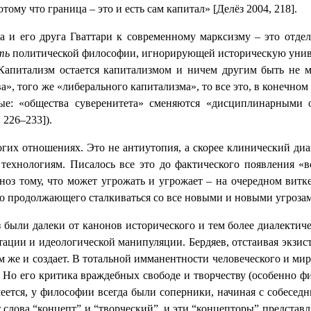
му что граница – это и есть сам капитал» [Делёз 2004, 218].
за и его друга Гваттари к современному марксизму – это отде
сть
политической философии, игнорирующей историческую униве
 Капитализм остается капитализмом и ничем другим быть не м
 того же «либерального капитализма», то все это, в конечном 
ные:
«общества суверенитета» сменяются «дисциплинарными о
 226–233]).
огих отношениях. Это не антиутопия, а скорее клинический д
хнологиям. Писалось все это до фактического появления «в
ноз тому, что может угрожать и угрожает – на очередном вит
но продолжающего сталкиваться со все новыми и новыми угрозам
были далеки от канонов исторического и тем более диалектиче
ции и идеологической манипуляции. Бердяев, отстаивая экзис
 же и создает. В тотальной имманентности человеческого и миро
в. Но его критика враждебных свободе и творчеству (особенно 
еется, у философии всегда были соперники, начиная с собесед
т слова “концепт” и “творческий”, и эти “концепторы” предста