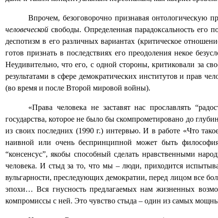
Впрочем, безоговорочно признавая онтологическую п
человеческой
свободы. Определенная парадоксальность его п
деспотизм в его различных вариантах (критическое отношен
готов признать в последствиях его преодоления некое безу
Неудивительно, что его, с одной стороны, критиковали за с
результатами в сфере демократических институтов и прав чело
(во время и после Второй мировой войны).
«Права человека не заставят нас прославлять “рад
государства, которое не было бы скомпрометировано до глубин
из своих последних (1990 г.) интервью. И в работе «Что так
наивной или очень беспринципной может быть философия 
“консенсус”, якобы способный сделать нравственными народ
человека. И стыд за то, что мы – люди, приходится испытыв
вульгарности, преследующих демократии, перед лицом все бо
эпохи… Вся гнусность предлагаемых нам жизненных возмож
компромиссы с ней. Это чувство стыда – один из самых мо