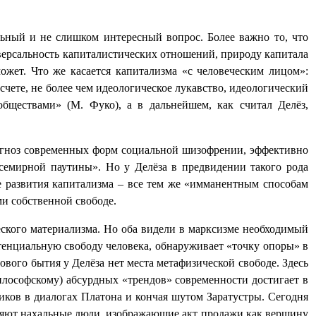
льный и не слишком интересный вопрос. Более важно то, что
рсальность капиталистических отношений, природу капитала
ожет. Что же касается капитализма «с человеческим лицом»:
счете, не более чем идеологическое
лукавство, идеологический
бществами» (М. Фуко), а в дальнейшем, как считал Делёз,
иагноз современных форм социальной шизофрении, эффективно
семирной паутины». Но у Делёза в предвидении такого рода
ке развития капитализма – все тем же «имманентным способам
и собственной свободе.
ского материализма. Но оба видели в марксизме необходимый
тенциальную свободу человека, обнаруживает «точку опоры» в
вого бытия у Делёза нет места метафизической свободе. Здесь
философскому) абсурдных «трендов» современности достигает в
ников в диалогах Платона и кончая шутом Заратустры. Сегодня
вляют нахальные люди, изображающие акт продажи как вершину