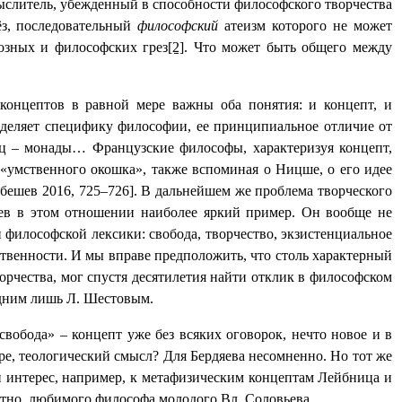
мыслитель, убежденный в способности философского творчества
ёз, последовательный
философский
атеизм которого не может
иозных и философских
грез
[2]
. Ч
то может быть общего между
концептов в равной мере важны оба понятия: и концепт, и
еделяет специфику философии, ее принципиальное отличие от
иц – монады… Французские философы, характеризуя концепт,
 «умственного окошка», также вспоминая о Ницше, о его идее
бешев 2016, 725–726]
. В дальнейшем же проблема творческого
ев в этом отношении наиболее яркий пример. Он вообще не
 философской лексики: свобода, творчество, экзистенциальное
ственности. И мы вправе предположить, что столь характерный
орчества, мог спустя десятилетия найти отклик в философском
одним лишь Л. Шестовым.
свобода» – концепт уже без всяких оговорок, нечто новое и в
, теологический смысл? Для Бердяева несомненно. Но тот же
ий интерес, например, к метафизическим концептам Лейбница и
стно, любимого философа молодого Вл. Соловьева.