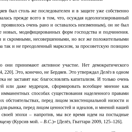
дяев был столь же последователен и в защите уже собственно
чалась прежде всего в том, что, осуждая идеологизированный
проявилось очень рано и оставалось неизменным), он не был
ние новых, модифицированных форм господства и подчинения.
я бы и скромными, несовершенными, но все же положительными
, за так и не преодоленный марксизм, за просоветскую позицию
го они принимают активное участие. Нет демократического
 220]. Это, конечно, не Бердяев. Это утверждал Делёз в одном
ка не заставят нас благословлять капитализм. И только очень
ей или даже мудрецов, сформировать всеобщее мнение как
об имманентных способах существования наделенного правами
их обстоятельствах, перед лицом экзистенциальной низости и
для-рынка, перед лицом ценностей и идеалов, и мнений нашей
 своей эпохи – напротив, мы все время идем на постыдные
ящему
(Курсив мой. –
В.С
.)» [Делёз, Гваттари 2009, 125–126].