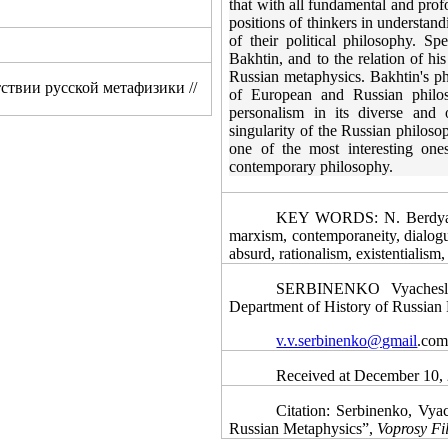
that with all fundamental and prof
positions of thinkers in understandi
of their political philosophy.
Spe
Bakhtin, and to the relation of his
Russian metaphysics. Bakhtin's ph
тствии русской метафизики
//
of European and Russian philos
personalism in its diverse and o
singularity of the Russian philoso
one of the most interesting one
contemporary philosophy.
KEY WORDS: N. Berdyaev,
marxism, contemporaneity, dialogue
absurd, rationalism, existentialism
SERBINENKO Vyacheslav
Department of History of Russian 
v.v.serbinenko@gmail
.co
Received at
December
10,
Citation: Serbinenko, Vya
Russian Metaphysics”,
Voprosy Fil