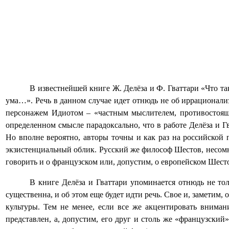
В известнейшей книге Ж. Делёза и Ф. Гваттари «Что та
ума…». Речь в данном случае идет отнюдь не об иррационали
персонажем Идиотом – «частным мыслителем, противостоящи
определенном смысле парадоксально, что в работе Делёза и 
Но вполне вероятно, авторы точны и как раз на российской
экзистенциальный облик. Русский же философ Шестов, несомн
говорить и о французском или, допустим, о европейском Шест
В книге Делёза и Гваттари упоминается отнюдь не то
существенна, и об этом еще будет идти речь. Свое и, заметим
культуры. Тем не менее, если все же акцентировать внима
представлен, а, допустим, его друг и столь же «французский