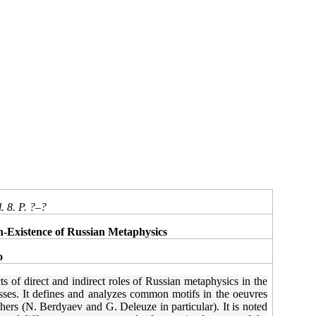
. 8. P. ?‒?
n-Existence of Russian Metaphysics
o
cts of direct and indirect roles of Russian metaphysics in the
sses. It defines and analyzes common motifs in the oeuvres
ers (N. Berdyaev and G. Deleuze in particular). It is noted