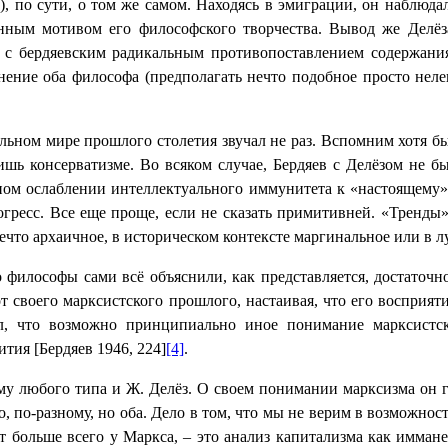
о), по сути, о том же самом. Находясь в эмиграции, он наблюд
венным мотивом его философского творчества. Вывод же Делё
н с бердяевским радикальным противопоставлением содержан
мнение оба философа (предполагать нечто подобное просто нел
льном мире прошлого столетия звучал не раз. Вспомним хотя б
шь консерватизме. Во всяком случае, Бердяев с Делёзом не б
ном ослаблении интеллектуального иммунитета к «настоящему»
огресс. Все еще проще, если не сказать примитивней. «Тренд
нечто архаичное, в историческом контексте маргинальное или в 
то философы сами всё объяснили, как представляется, достаточ
от своего марксистского прошлого, настаивая, что его восприя
итал, что возможно принципиально иное понимание марксист
тия [Бердяев 1946, 224]
[4]
.
му любого типа и Ж. Делёз. О своем понимании марксизма он 
о, по-разному, но оба. Дело в том, что мы не верим в возможно
ует больше всего у Маркса, – это анализ капитализма как имма