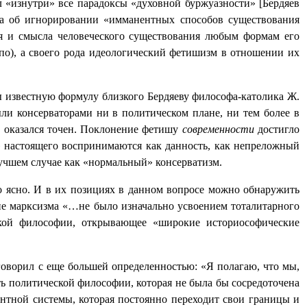
ал «изнутри» все парадоксы «духовной буржуазности» [Бердяев
за об игнорировании «имманентных способов существования
ия и смысла человеческого существования любым формам его
епо), а своего рода идеологический фетишизм в отношении их
ы известную формулу близкого Бердяеву философа-католика Ж.
ыли консерваторами ни в политическом плане, ни тем более в
 оказался точен. Поклонение фетишу
современности
достигло
ы» настоящего воспринимаются как данность, как непреложный
лучшем случае как «нормальный» консерватизм.
но ясно. И в их позициях в данном вопросе можно обнаружить
тие марксизма «…не было изначально усвоением тоталитарного
ской философии, открывающее «широкие историософические
говорил с еще большей определенностью: «Я полагаю, что мы,
сть политической философии, которая не была бы сосредоточена
нентной системы, которая постоянно переходит свои границы и