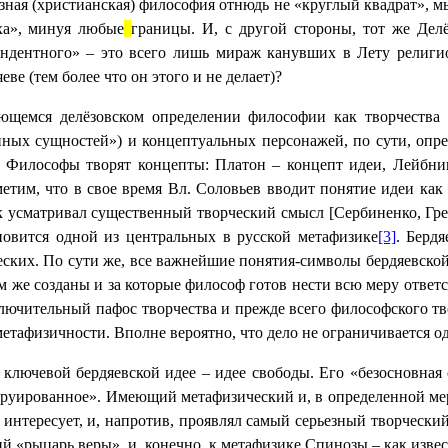
зная (христианская) философия отнюдь не «круглый квадрат», 
ха», минуя любые
границы. И, с другой стороны, тот же Дел
цендентного» – это всего лишь мираж канувших в Лету религ
е (тем более что он этого и не делает)?
яющемся делёзовском определении философии как творчества 
енных сущностей») и концептуальных персонажей, по сути, опр
то. Философы творят концепты: Платон – концепт идеи, Лейбн
метим, что в свое время Вл. Соловьев вводит понятие идеи как
зик усматривал существенный творческий
смысл
[Сербиненко, Гре
овится одной из центральных в русской метафизике
[3]
.
Бердя
ских. По сути же, все важнейшие понятия-символы бердяевской
м же созданы и за которые философ готов нести всю меру ответ
сключительный пафос творчества и прежде всего философского тв
 метафизичности. Вполне вероятно, что дело не ограничивается 
 ключевой бердяевской идее – идее свободы. Его «безосновная 
руированное». Имеющий метафизический и, в определенной мере
е интересует, и, напротив, проявлял самый серьезный творческ
й «рыцарь веры», и, конечно, к метафизике Спинозы – как изве