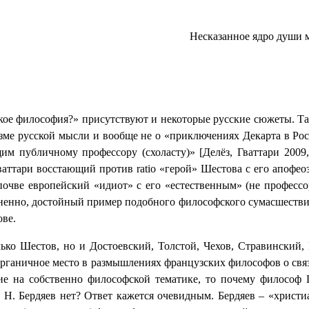
Несказанное ядро души м
кое философия?» присутствуют и некоторые русские сюжеты. Так,
зме русской мысли и вообще не о «приключениях Декарта в Рос
м публичному профессору (схоласту)» [Делёз, Гваттари 2009
Гваттари восстающий против
ratio
«герой» Шестова с его апофео
 почве европейский «идиот» с его «естественным» (не профес
енно, достойный пример подобного философского сумасшествия.
ове.
лько Шестов, но и Достоевский, Толстой, Чехов, Стравинский,
, органичное место в размышлениях французских философов о св
ние на собственно философской тематике, то почему философ 
» Н. Бердяев нет? Ответ кажется очевидным. Бердяев – «христ