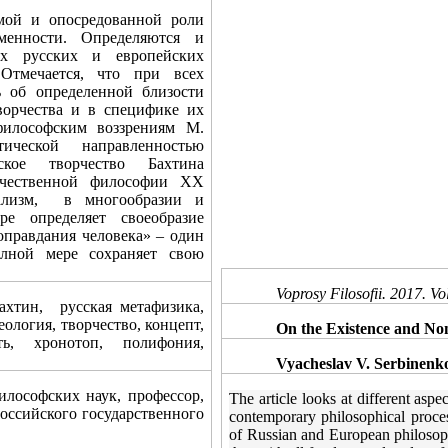
ямой и опосредованной роли
менности. Определяются и
ых русских и европейских
Отмечается, что при всех
 об определенной близости
ворчества и в специфике их
философским воззрениям М.
ческой направленностью
ское творчество Бахтина
течественной философии ХХ
лизм,
в многообразии и
ре определяет своеобразие
оправдания человека» – один
лной мере сохраняет свою
Voprosy Filosofii. 2017. Vol
ахтин,
русская метафизика,
еология, творчество, концепт,
On the Existence and No
сть, хронотоп, полифония,
Vyacheslav
V. Serbinenk
ософских наук, профессор,
The article looks at different aspe
оссийского государственного
contemporary philosophical proce
of Russian and European philosoph