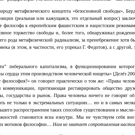
рироду метафизического концепта «безосновной
свободы», Бер
озиции (реальная или кажущаяся, это отдельный вопрос) заклю
ие философа к европейским фашистским и нацистским режимам 
словное торжество свободы и, более того, обнаруживал рожде
воего рода метафизический радикализм, за пренебрежение хот
века (в этом, в частности, его упрекал Г. Федотов), а с другой
ости” либерального капитализма, в функционировании которо
ы сердца этим производством человеческой нищеты» [Делёз 2004,
ое философия?» он говорит практически о том же: «Права челове
коммуникации, притязающая реставрировать общество друз
ы, государства и рынок. Права человека ничего не говорят 
ать не только в экстремальных ситуациях… но и в самых мелк
льшего распространения таких способов существования и мысли-
ностей становится ясна изнутри. Мы не чувствуем себя вне
щных мотивов философии…
Нам не хватает сопротивления насто