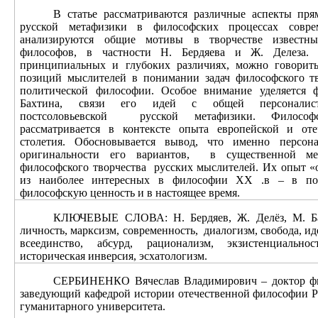
В статье рассматриваются различные аспекты пр
русской метафизики в философских процессах совре
анализируются общие мотивы в творчестве известн
философов, в частности Н. Бердяева и Ж. Делеза. 
принципиальных и глубоких различиях, можно говорить
позиций мыслителей в понимании задач философского т
политической философии. Особое внимание уделяется 
Бахтина, связи его идей с общей персоналисти
постсоловьевской
русской метафизики. Философ
рассматривается в контексте опыта европейской и о
столетия. Обосновывается вывод, что именно персона
оригинальности его вариантов,
в существенной ме
философского творчества
русских мыслителей. Их опыт «
из наиболее интересных в философии ХХ .в – в по
философскую ценность и в настоящее время.
КЛЮЧЕВЫЕ СЛОВА: Н. Бердяев, Ж. Делёз, М. Б
личность, марксизм, современность,
диалогизм, свобода, ид
всеединство, абсурд, рационализм, экзистенциально
историческая инверсия, эсхатологизм.
СЕРБИНЕНКО Вячеслав Владимирович ‒ доктор фил
заведующий кафедрой истории отечественной философии Р
гуманитарного университета.