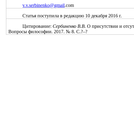
v
.
v
.
serbinenko
@
gmail
.
com
Статья поступила в редакцию 10 декабря 2016 г.
Цитирование:
Сербиненко В.В.
О присутствии и отсу
Вопросы философии. 2017. № 8. С.?‒?