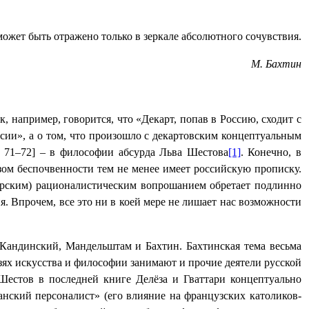
ожет быть отражено только в зеркале абсолютного сочувствия.
М. Бахтин
 например, говорится, что «Декарт, попав в Россию, сходит с
сии», а о том, что произошло с декартовским концептуальным
, 71–72] – в философии абсурда Льва Шестова
[1]
.
Конечно, в
зом беспочвенности тем не менее имеет российскую прописку.
сорским) рационалистическим вопрошанием обретает подлинно
 Впрочем, все это ни в коей мере не лишает нас возможности
 Кандинский, Мандельштам и Бахтин. Бахтинская тема весьма
язях искусства и философии занимают и прочие деятели русской
Шестов в последней книге Делёза и Гваттари концептуально
ианский персоналист» (его влияние на французских католиков-