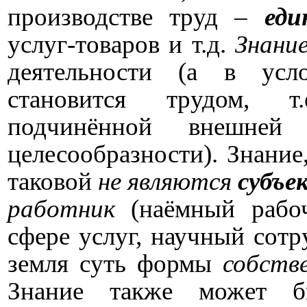
производстве труд –
еди
услуг-товаров и т.д.
Знани
деятельности (а в усл
становится трудом,
т.
подчинённой внешней
целесообразности). Знание,
таковой
не являются
субъе
работник
(наёмный рабо
сфере услуг, научный сотр
земля суть формы
собств
Знание также может б