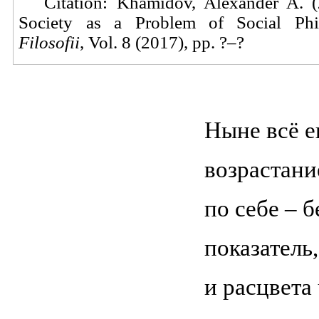
Citation: Khamidov, Alexander A. 
Society as a Problem of Social Ph
Filosofii
, Vol. 8 (2017), pp. ?–?
Ныне всё ещ
возрастани
по себе – 
показатель
и расцвета