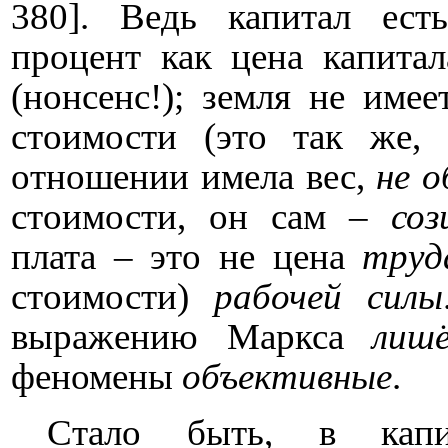
380]. Ведь капитал ест
процент как цена капита
(нонсенс!); земля не име
стоимости (это так же,
отношении имела вес,
не 
стоимости, он сам –
соз
плата – это не цена
труд
стоимости)
рабочей силы
выражению Маркса
лиш
феномены
объективные
.
Стало быть, в капит