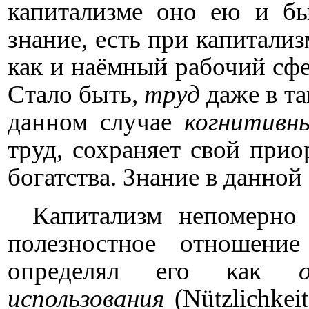
капитализме оно ею и б
знание, есть при капитали
как и наёмный рабочий сфе
Стало быть,
труд
даже в т
данном случае
когнитив
труд, сохраняет свой при
богатства. Знание в данной
Капитализм непомерно 
полезностное отношени
определял его как
использования
(
N
ü
tzlichkeit