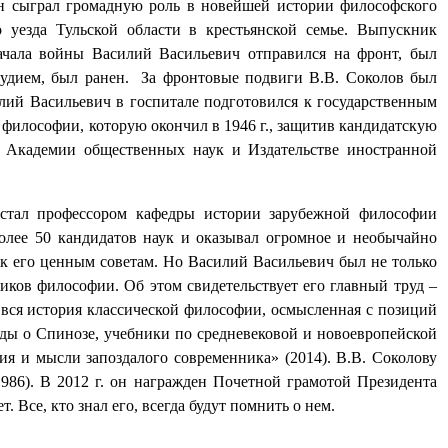
н сыграл громадную роль в новейшей истории философского
 уезда Тульской области в крестьянской семье. Выпускник
ачала войны Василий Васильевич отправился на фронт, был
удием, был ранен.
За фронтовые подвиги В.В. Соколов был
лий Васильевич в госпитале подготовился к государственным
и философии, которую окончил в 1946 г., защитив кандидатскую
в Академии общественных наук и Издательстве иностранной
 стал профессором кафедры истории зарубежной философии
олее 50 кандидатов наук и оказывал огромное и необычайно
 к его ценным советам. Но Василий Васильевич был не только
ков философии. Об этом свидетельствует его главный труд –
а вся история классической философии, осмысленная с позиций
уды о Спинозе, учебники по средневековой и новоевропейской
я и мысли запоздалого современника» (2014). В.В. Соколову
986). В 2012 г. он награжден Почетной грамотой Президента
Все, кто знал его, всегда будут помнить о нем.