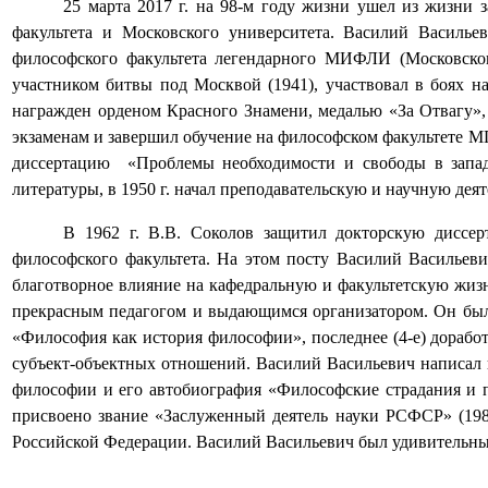
25 марта 2017 г. на 98-м году жизни ушел из жизн
факультета и Московского университета. Василий Василье
философского факультета легендарного МИФЛИ (Московског
участником битвы под Москвой (1941), участвовал в боях н
награжден орденом Красного Знамени, медалью «За Отвагу»
экзаменам и завершил обучение на философском факультете МГУ
диссертацию
«Проблемы необходимости и свободы в запа
литературы, в 1950 г. начал преподавательскую и научную дея
В 1962 г. В.В. Соколов защитил докторскую диссе
философского факультета. На этом посту Василий Васильев
благотворное влияние на кафедральную и факультетскую жизн
прекрасным педагогом и выдающимся организатором. Он был 
«Философия как история философии», последнее (4-е) доработ
субъект-объектных отношений. Василий Васильевич написал и
философии и его автобиография «Философские страдания и п
присвоено звание «Заслуженный деятель науки РСФСР» (198
Российской Федерации. Василий Васильевич был удивительным ч