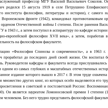
и заслуженный профессор МГУ Василий Васильевич Соколов. О
вич родился 15 августа 1919 в селе Петрушино Епифанского
о института философии, литературы и истории), с самого н
а Воронежском фронте (1942), командовал противотанковым ор
, орденом Отечественной войны
I
степени. После ранения Васи
 в 1943 г., а затем поступил в аспирантуру по кафедре истори
дно-европейской философии
XVII
века», а затем, поработав 
тельность на философском факультете.
ртацию «Философия Спинозы и современность», а в 1963 г.
ич проработал до последних дней своей жизни. Он воспитал б
ь. Руководители кафедры и факультета всегда прислушивались
одним из самых глубоких и масштабных отечественных истори
анное издание которого вышло в 2017 г. В этом труде охвачен
 множество других книг, из которых особо выделяются его тр
росветления в советской и постсоветской России: Воспоминани
0). Он является лауреатом Ломоносовской премии
I
степени (1
еловеком. Без него трудно представить философский факультет. 