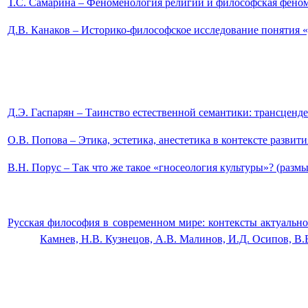
Т.С. Самарина – Феноменология религии и философская 
Д.В. Канаков – Историко-философское исследование поня
Д.Э. Гаспарян – Таинство естественной семантики: тра
О.В. Попова – Этика, эстетика, анестетика в к
В.Н. Порус – Так что же такое «гносеология культуры»? (раз
Русская философия в современном мире: контексты актуально
Камнев, Н.В. Кузнецов, А.В. Малинов, И.Д. Осип