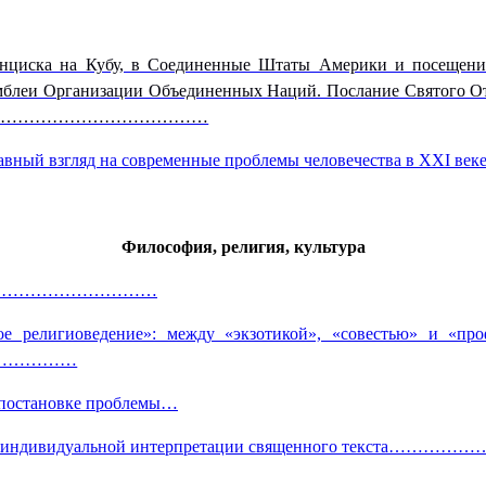
анциска на Кубу, в Соединенные Штаты Америки и посещени
ссамблеи Организации Объединенных Наций. Послание Святого
…………………………………………………
авославный взгляд на современные проблемы человечеств
Философия, религия, культура
аризма……………………………
е религиоведение»: между «экзотикой», «совестью» и «про
…………………
к постановке проблемы…
проблема индивидуальной интерпретации священного т