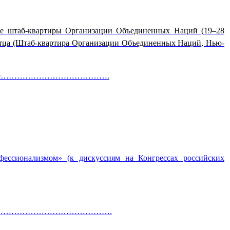
е штаб-квартиры Организации Объединенных Наций (19–28
 Отца (Штаб-квартира Организации Объединенных Наций, Нью-
а в XXI веке………………………………….
фессионализмом» (к дискуссиям на Конгрессах российских
екста………………………………………………….