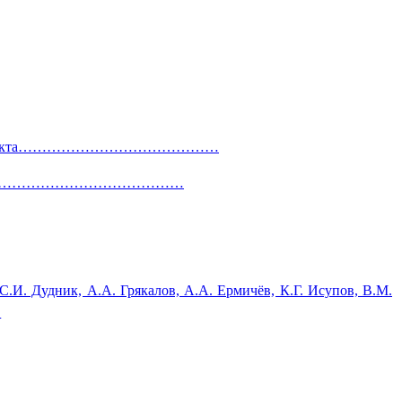
нного интеллекта……………………………………
…………………………………………………………
.И. Дудник, А.А. Грякалов, А.А. Ермичёв, К.Г. Исупов, В.М.
…