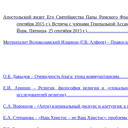
Апостольский визит Его Святейшества Папы Римского Фр
сентября 2015 г.). Встреча с членами Генеральной А
Йорк. Пятница, 25 сентября 2015 г.)……
М
итрополит Волоколамский Иларион (Г.В. Алфеев) – Пр
О.Б. Давыдов – Очевидность блага: этика коммунит
Е.И. Аринин – Религия, философия религии и «глокально
исследователей религии)……………………………
С.А. Воронцов – (Анти) клерикальный дискурс и алетургия: 
Е.А. Степанова – «Наш Христос – не Ваш Христос»: 