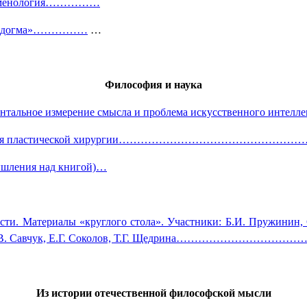
феноменология……………
тия «догма»……………
…
Философия и наука
нсцендентальное измерение смысла и проблема искусстве
онтексте развития пластической хирургии……………………
мышления над книгой)…
сти. Материалы «круглого стола». Участники: Б.И. Пружинин, С
ов, В.В. Савчук, Е.Г. Соколов, Т.Г. Щедрина……………………………
Из истории отечественной философской мысли