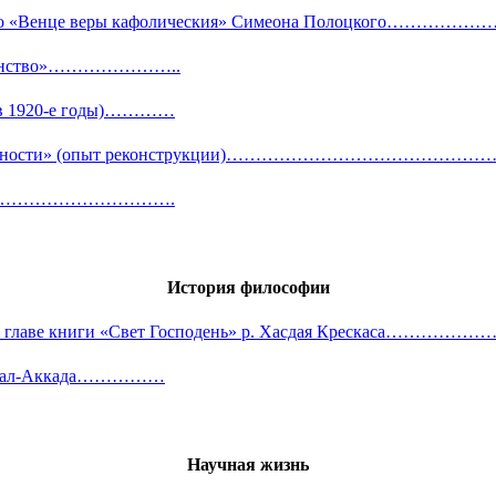
к вопросу о «Венце веры кафолическия» Симеона Полоц
истианство»…………………..
го в 1920-е годы)…………
О теории ценности» (опыт реконструкции)……………………
менты)…………………………….
История философии
в первой главе книги «Свет Господень» р. Хасдая Кре
а А. ал-Аккада……………
Научная жизнь