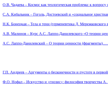
О.В. Чадаева – Космос как теологическая проблема: 
C.А. Кибальник – Гоголь, Достоевский и «социальное хр
Н.К. Бонецкая – Тела и тени (герменевтика Д. Мережковско
А.В. Малинов – Курс А.С. Лаппо-Данилевского «
А.С. Лаппо-Данилевский – О теории ценности (фраг
Г.П. Андреев
– А
ргументы о бесконечности и пустоте 
Ф.О. Нофал – Искусство и «гнозис»: философия творчеств