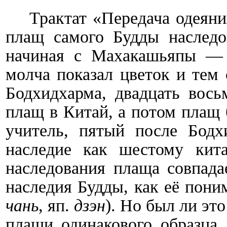
Трактат «Передача одеяния
плащ самого Будды наследо
начиная с Махакашьяпы — 
молча показал цветок и тем 
Бодхидхарма, двадцать вось
плащ в Китай, а потом плащ 
учитель, пятый после Бодх
наследие как шестому кита
наследования плаща совпада
наследия Будды, как её пони
чань
, яп.
дзэн
). Но был ли эт
плащи одинакового образца,