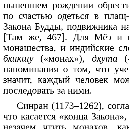
нынешнем рождении обрести
по счастью одеться в плащ
Закона Будды, подвижника н
[Там же, 467]. Для Мёэ и
монашества, и индийские с
бхикшу
(«монах»),
дхута
(«
напоминания о том, что уч
значит, каждый человек мо
последовать за ними.
Синран (1173–1262), согл
что касается «конца Закона»
незачем чтить монахов, к