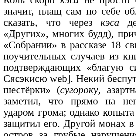
значит, плащ сам по себе о
сказать, что через
кэса
дей
«Других», многих будд), при
«Собрании» в рассказе 18 с
поучительных случаев из кн
подтверждающих «благую си
Сясэкисю
web
]. Некий беспу
шестёрки» (
сугороку
, азарт
заметил, что прямо на не
ударом грома; однако копыта
защитил его. Другой монах в
остров за грубые нарушени