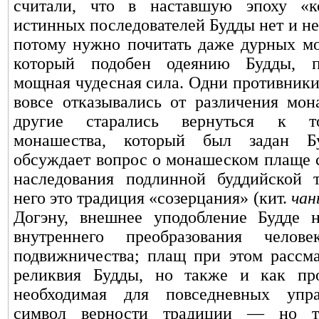
считали, что в наставшую эпоху «к
истинных последователей Будды нет и не
потому нужно почитать даже дурных мо
который подобен одеянию Будды, п
мощная чудесная сила. Одни противники
вовсе отказывались от различения мон
другие старались вернуться к т
монашества, который был задан Б
обсуждает вопрос о монашеском плаще с
наследования подлинной буддийской 
него это традиция «созерцания» (кит.
чан
Догэну, внешнее уподобление Будде 
внутреннего преобразования чело
подвижничества; плащ при этом рассма
реликвия Будды, но также и как про
необходимая для повседневных упр
символ верности традиции — но т