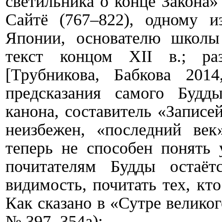
светильника о конце Закона»
Сайтё (767–822), одному и
Японии, основателю школы
текст концом
XII
в.; раз
[Трубникова, Бабкова 201
предсказания самого Будд
канона, составитель «Записе
неизбежен, «последний ве
теперь не способен понять 
почитателям Будды остаё
видимость, почитать тех, кт
Как сказано в «Сутре великог
№ 397,
354a
):