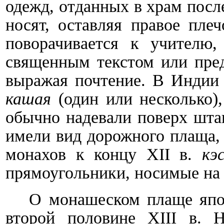
одежд, отданных в храм посл
носят, оставляя правое пл
поворачивается к учителю,
священным текстом или пред
выражая почтение. В Индии
кашая
(один или несколько)
обычно надевали поверх шта
имели вид дорожного плаща,
монахов к концу
XII
в.
кэ
прямоугольники, носимые на 
О монашеском плаще япо
второй половине
XIII
в. На