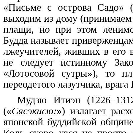
«Письме с острова Садо» 
выходим из дому (принимаем 
плащи, но при этом ленимс
Будда называет приверженца
лжеучителей, живших в его в
не следует истинному Зак
«Лотосовой сутры»), то п
переодетого лазутчика, врага
Мудзю Итиэн (1226–131
(«
Сясэкисю:
») излагает рас
японской буддийской общин
Коль скоро
кэса
не просто о