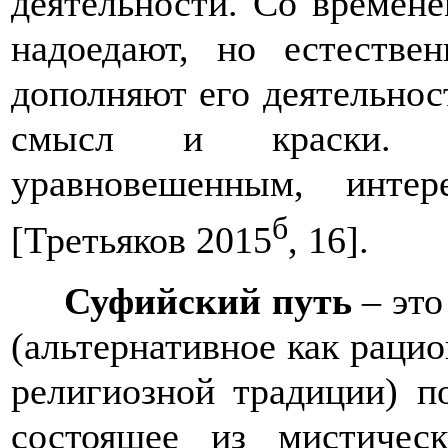
деятельности. Со времене
надоедают, но естестве
дополняют его деятельнос
смысл и краски. С
уравновешенным, инте
б
[Третьяков 2015
, 16].
Суфийский путь
– это
(альтернативное как рацио
религиозной традиции) п
состоящее из мистичес