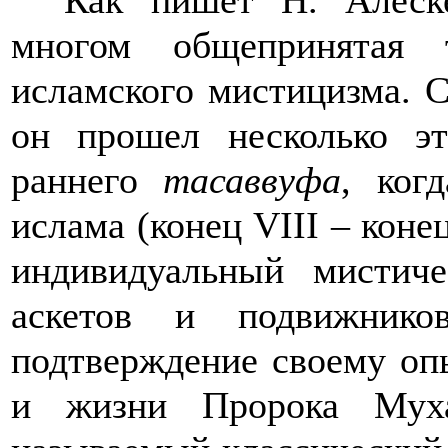
Как пишет Н. Алеске
многом общепринятая 
исламского мистицизма. С
он прошел несколько э
раннего
тасаввуфа
, ког
ислама (конец VIII – коне
индивидуальный мистич
аскетов и подвижнико
подтверждение своему опы
и жизни Пророка Муха