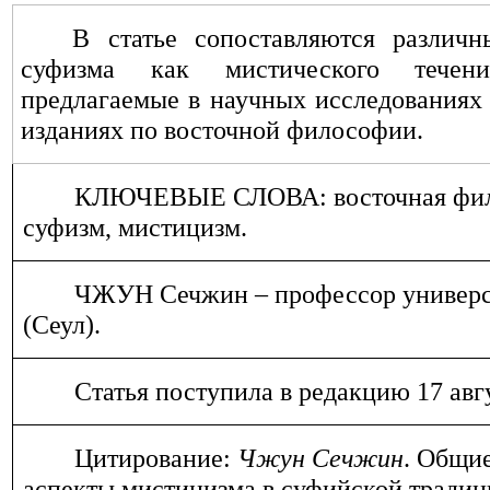
В статье сопоставляются различн
суфизма как мистического течен
предлагаемые в научных исследованиях
изданиях по восточной философии
.
КЛЮЧЕВЫЕ СЛОВА: восточная фило
суфизм, мистицизм.
ЧЖУН Сечжин – профессор универс
(Сеул).
Статья поступила в редакцию 17 авгу
Цитирование:
Чжун Сечжин
. Общи
аспекты мистицизма в суфийской традиц