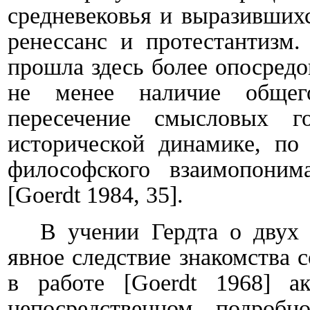
средневековья и выразившихс
ренессанс и протестантизм.
прошла здесь более опосредо
не менее наличие общег
пересечение смысловых 
исторической динамике, по 
философского взаимопони
[
Goerdt 1984, 35
]
.
В учении Гердта о двух
явное следствие знакомства 
в работе
[
Goerdt
1968
]
акц
непосредственном подробн