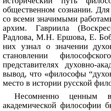
исторический путь фил
общественном сознании. Для
со всеми значимыми работам
архим. Гавриила (Воскрес
Радлова, М.Н. Ершова, Е. Боб
них узнал о значении духов
становлении философск
представителях духовно-ак
вывод, что «философы “духо
место в истории русской фи
Несомненно ценным в
академической философии б