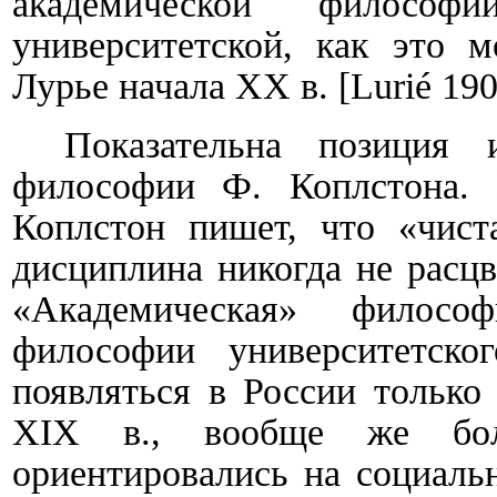
академической филосо
университетской, как это м
Лурье начала
XX
в.
[
Lurié
190
Показательна позиция и
философии Ф. Коплстона.
Коплстон пишет, что «чист
дисциплина никогда не расц
«Академическая» филосо
философии университетско
появляться в России только
XIX
в., вообще же боль
ориентировались на социаль