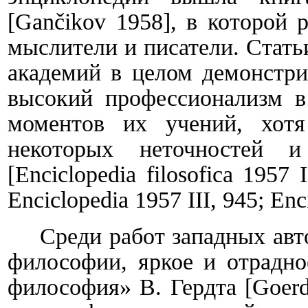
[
Gan
čikov
1958
]
, в которой 
мыслители и писатели. Стат
академий в целом демонстри
высокий профессионализм в
моментов их учений, хот
некоторых неточностей 
[
Enciclopedia
filosofica
1957
I
Enciclopedia
1957
III
, 945;
Enc
Среди
работ
западных авт
философии, яркое и отрадно
философия» В. Гердта
[
Goerd