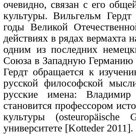
очевидно, связан с его обще
культуры. Вильгельм Гердт
годы Великой Отечественно
действиях в рядах вермахта н
одним из последних немецки
Союза в Западную Германию в
Гердт обращается к изучени
русской философской мысл
русские имена: Владимир
становится профессором ист
культуры (
osteurop
ä
ische
G
университете [
Kotteder
2011].