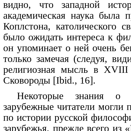
видно, что западной истор
академическая наука была п
Коплстона, католического с
было ожидать интереса к фи
он упоминает о ней очень бе
только замечая (следуя, вид
религиозн
ая
мысль в
XVIII
Сковороды
[
Ibid
., 16
]
.
Некоторые знания о 
зарубежные читатели могли п
по истории русской философ
зарубежья, прежде всего из 