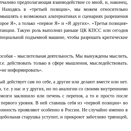
олчаливо предполагающая взаимодействие со мной, и, наконец,
. Находясь в «третьей позиции», мы можем относительно
азмышлять о возможных альтернативах и сценариях разрешения
ое Я», а только «первое Я» и «Я других». «Третья позиция»
нстанции. Такую роль выполнял раньше ЦК КПСС или сегодня
специальной подъемной машине, чтобы разрешать критические
ь особая – мыслительная деятельность. Мы вынуждены мыслить,
.е. действовать только в сфере мышления, мыследействовать.
 «не информировать».
 действует сам по себе, а другие или делают вместе или нет.
, т.е. у нас и у других, но по аналогии со своими внутренними
мозги заклинило или печень с перепоя, а то и просто после
, первого уровня. В ней ставишь себя из «первой позиции» во
клонность проявляют особенно в России. Не случайно именно в
добольная старушка уступит, и прикроют заботливо тряпицей,