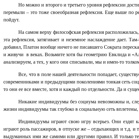
Но можно и второго и третьего уровня рефлексии дости
перемыли – это тоже своеобразная рефлексия. Еще выше по р
пойдут.
На самом верху философская рефлексия расположилась, к
эта рефлексия, затягивает и неземное наслаждение дает. Та
добавил, Платон вообще ничего не писавшего Сократа пересказ
и живучи
в веках. Возьмите хотя бы геометрию Евклида и «Ал
анализируем, а тех, у кого они списывали, мы и имен-то толком
Все, что в поле нашей деятельности попадает, существуе
современниками и предыдущими поколениями тонкая сеть социум
то они ее все вместе, хотя и каждый по отдельности. Да и сущ
Никакие индивидуумы без социума невозможны и, след
жизни индивидуумы так глубоко в социальную сеть вплетены, ч
Индивидуумы играют свою игру всерьез. Они ездят ка
играют роль пассажиров, в отпуске же – отдыхающих и т.д. и
выдуманных ими же самими или другими правил. И только те,