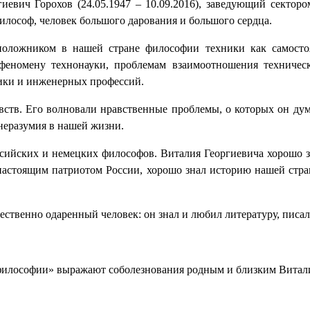
иевич Горохов (24.05.1947 – 10.09.2016), заведующий секто
илософ, человек большого дарования и большого сердца.
оложником в нашей стране философии техники как самостоя
 феномену технонауки, проблемам взаимоотношения техничес
ики и инженерных профессий.
увств. Его волновали нравственные проблемы, о которых он ду
 неразумия в нашей жизни.
ссийских и немецких философов. Виталия Георгиевича хорошо 
настоящим патриотом России, хорошо знал историю нашей стра
ственно одаренный человек: он знал и любил литературу, писал
илософии» выражают соболезнования родным и близким Виталия 