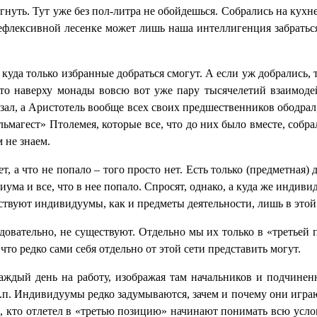
гнуть. Тут уже без пол-литра не обойдешься. Собрались на кухн
ефлексивной лесенке может лишь наша интеллигенция забраться.
уда только избранные добраться смогут. А если уж добрались, т
м-то наверху монады вовсю вот уже пару тысячелетий взаимод
ал, а Аристотель вообще всех своих предшественников ободрал,
ьмагест» Птолемея, которые все, что до них было вместе, собр
 не знаем.
т, а что не попало – того просто нет. Есть только (предметная)
а и все, что в нее попало. Спросят, однако, а куда же индиви
ествуют индивидуумы, как и предметы деятельности, лишь в этой 
овательно, не существуют. Отдельно мы их только в «третьей 
то редко сами себя отдельно от этой сети представить могут.
ждый день на работу, изображая там начальников и подчиненны
 т.п. Индивидуумы редко задумываются, зачем и почему они иг
 кто отлетел в «третью позицию» начинают понимать всю условн