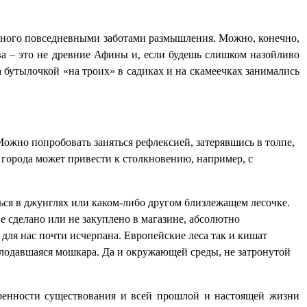
занного повседневными заботами размышления. Можно, конечно,
ва – это не древние Афины и, если будешь слишком назойливо
 бутылочкой «на троих» в садиках и на скамеечках занимались
ожно попробовать заняться рефлексией, затерявшись в толпе,
о города может привести к столкновению, например, с
ься в джунглях или каком-либо другом близлежащем лесочке.
не сделано или не закуплено в магазине, абсолютно
для нас почти исчерпана. Европейские леса так и кишат
голодавшаяся мошкара. Да и окружающей среды, не затронутой
 бренности существования и всей прошлой и настоящей жизни