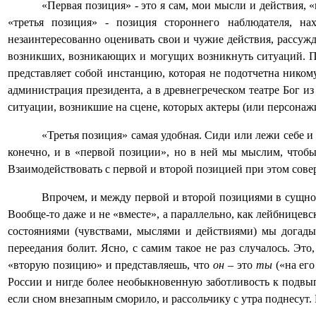
«Первая позиция» - это я сам, мои мысли и действия, 
«третья позиция» - позиция стороннего наблюдателя, н
незаинтересованно оценивать свои и чужие действия, рассуж
возникших, возникающих и могущих возникнуть ситуаций. Пр
представляет собой инстанцию, которая не подотчетна ник
администрация президента, а в древнегреческом театре Бог и
ситуации, возникшие на сцене, которых актеры (или персонажи
«Третья позиция» самая удобная. Сиди или лежи себе и
конечно, и в «первой позиции», но в ней мы мыслим, чтобы 
Взаимодействовать с первой и второй позицией при этом сов
Впрочем, и между первой и второй позициями в сущност
Вообще-то даже и не «вместе», а параллельно, как лейбницевск
состояниями (чувствами, мыслями и действиями) мы догадыв
переедания болит. Ясно, с самим такое не раз случалось. Эт
«вторую позицию» и представляешь, что
он
– это
ты
(«на ег
России и нигде более необыкновенную заботливость к подвып
если сном внезапным сморило, и рассольчику с утра поднесут. 