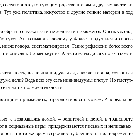
е, соседям и отсутствующим родственникам и друзьям косточки
 Тут уже политика, искусство и другие тонкие материи в ход
о обратно спускаться и не хочется и не можется. Очень уж она,
ействуют. Анаксимандр кое-чему у Фалеса подучился и своего
 иначе говоря, систематизировал. Такие рефлексии более всего
али и описали. Их мы вкупе с Аристотелем до сих пор читаем и
 деятельность, но не индивидуальная, а коллективная, сотканная
дуума дели? Ведь всю эту сеть индивидуумы плетут. Но плетут-
сети или в поле деятельности.
позиции» примыслить, отрефлектировать можем. А в реальной
х, а возвращаясь домой, – родителей и детей, в транспорте
рают в социальные игры, придерживаются писаных и неписаных,
ость и в то же время серьезность, бренность и одновременно