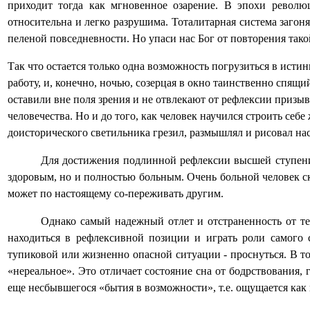
приходит тогда как мгновенное озарение. В эпохи револю
относительна и легко разрушима. Тоталитарная система заго
пеленой повседневности. Но упаси нас Бог от повторения так
Так что остается только одна возможность погрузиться в исти
работу, и, конечно, ночью, созерцая в окно таинственно спящий
оставили вне поля зрения и не отвлекают от рефлексии призы
человечества. Но и до того, как человек научился строить се
доисторического светильника грезил, размышлял и рисовал на
Для достижения подлинной рефлексии высшей ступени
здоровым, но и полностью больным. Очень больной человек с
может по настоящему со-переживать другим.
Однако самый надежный отлет и отстраненность от те
находиться в рефлексивной позиции и играть роли самого 
тупиковой или жизненно опасной ситуации - проснуться. В т
«нереальное». Это отличает состояние сна от бодрствования,
еще несбывшегося «бытия в возможности», т.е. ощущается как 