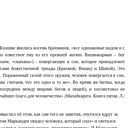
ю Бхишме явились восемь брахманов, «все одинаковые видом и с
но известное ему из его прежней жизни. Вишвакарман – бог
наче, «свапана») - повергающее в сон, которое принадлежит
богами божественной триады (Брахмой, Вишну и Шивой). Это
. Пораженный силой этого оружия, человек повергается в сон,
 считаем, что это одно и то же». Во время же битвы, когда
посредник между мирами богов и людей), и посоветовал не
айшее благо для человечества» (Махабхарата. Книга пятая. Л.:
ыслил об этом, как сам того не заметив, очутился вдруг за
том Маркандея увидел человека, который спал» и светился
ыл рот и, вдохнув воздух, проглотил мудреца. И Маркандея