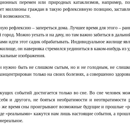
ционных перемен или природных катаклизмов, например, по
няет миллионы граждан в такую рефлексивную позицию, заставля
ой возможности.
нную рефлексию – запереться дома. Лучшее время для этого – ран
 город. Можно уехать и на дачу, но там важно забиться в дальний
вами идти этот садик обрабатывать. Индивидуальное жилище яв
бе жилище, он наверняка стремился уединиться в каком-нибудь и
скальные изображения.
 нужно быть не слишком сытым, но и не голодным, не слишко
концентрирован только на своих болезнях, а совершенно здоро
кущих событий достигается только во сне. Во сне человек м
себя и другого, не бояться необратимости и неотвратимости 
о же время сны проигрывают возможные будущие и прошлые «ре
 где «реальными» кажутся нам лишь настоящие события, а прошл
нереальное.