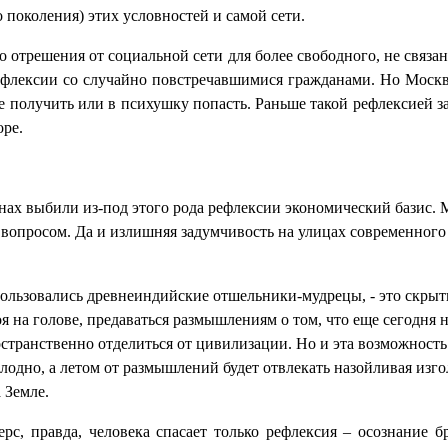
 поколения) этих условностей и самой сети.
го отрешения от социальной сети для более свободного, не свя
 рефлексии со случайно повстречавшимися гражданами. Но Моск
получить или в психушку попасть. Раньше такой рефлексией за
оре.
ах выбили из-под этого рода рефлексии экономический базис. М
им вопросом. Да и излишняя задумчивость на улицах современног
пользовались древнеиндийские отшельники-мудрецы, - это скрыт
я на голове, предаваться размышлениям о том, что еще сегодня 
странственно отделиться от цивилизации. Но и эта возможность 
олодно, а летом от размышлений будет отвлекать назойливая из
 Земле.
рс, правда, человека спасает только рефлексия – осознание