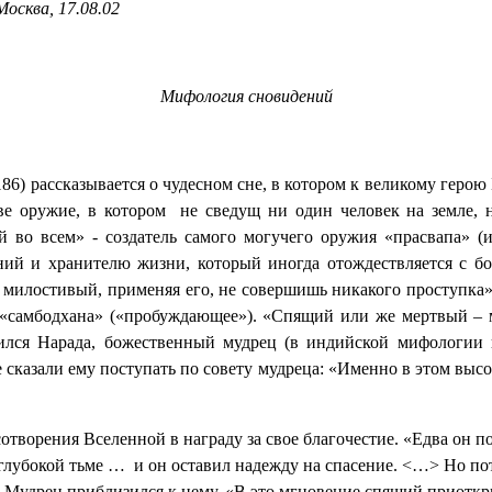
Москва, 17.08.02
Мифология сновидений
186) рассказывается о чудесном сне, в котором к великому геро
ве оружие, в котором
не сведущ ни один человек на земле, 
й во всем» - создатель самого могучего оружия «прасвапа» (и
ний и хранителю жизни, который иногда отождествляется с 
 милостивый, применяя его, не совершишь никакого проступка»
самбодхана» («пробуждающее»). «Спящий или же мертвый – мы
ился Нарада, божественный мудрец (в индийской мифологии 
казали ему поступать по совету мудреца: «Именно в этом высоч
ворения Вселенной в награду за свое благочестие. «Едва он пом
 глубокой тьме …
и он оставил надежду на спасение. <…> Но по
. Мудрец приблизился к нему. «В это мгновение спящий приоткр