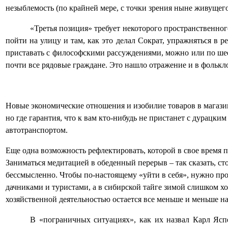
незыблемость (по крайней мере, с точки зрения ныне живущего
«Третья позиция» требует некоторого пространственно
пойти на улицу и там, как это делал Сократ, упражняться в
приставать с философскими рассуждениями, можно или по шее 
почти все рядовые граждане. Это нашло отражение и в фолькл
Новые экономические отношения и изобилие товаров в магазин
но где гарантия, что к вам кто-нибудь не пристанет с дурацк
автотранспортом.
Еще одна возможность рефлектировать, которой в свое время 
Заниматься медитацией в обеденный перерыв – так сказать, сто
бессмысленно. Чтобы по-настоящему «уйти в себя», нужно про
дачниками и туристами, а в сибирской тайге зимой слишком х
хозяйственной деятельностью остается все меньше и меньше на
В «пограничных ситуациях», как их назвал Карл Яспе