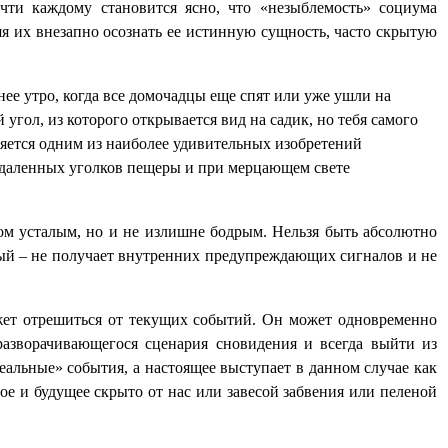
чти каждому становится ясно, что «незыблемость» социума
я их внезапно осознать ее истинную сущность, часто скрытую
нее утро, когда все домочадцы еще спят или уже ушли на
 угол, из которого открывается вид на садик, но тебя самого
ляется одним из наиболее удивительных изобретений
з удаленных уголков пещеры и при мерцающем свете
м усталым, но и не излишне бодрым. Нельзя быть абсолютно
вый – не получает внутренних предупреждающих сигналов и не
ожет отрешиться от текущих событий. Он может одновременно
разворачивающегося сценария сновидения и всегда выйти из
альные» события, а настоящее выступает в данном случае как
ое и будущее скрыто от нас или завесой забвения или пеленой