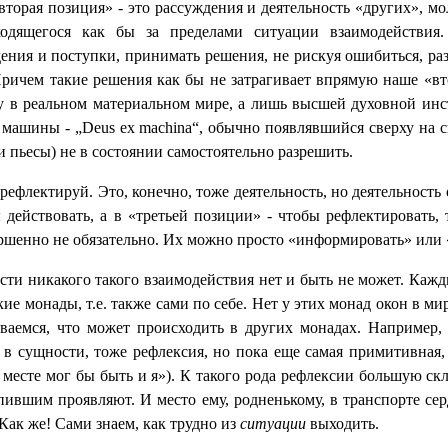
«вторая позиция» - это рассуждения и деятельность «других», м
аходящегося как бы за пределами ситуации взаимодействия
дения и поступки, принимать решения, не рискуя ошибиться, р
ичем такие решения как бы не затрагивает впрямую наше «втор
ому в реальном материальном мире, а лишь высшей духовной и
з машины - „
Deus
ex
machina
“, обычно появлявшийся сверху на 
 пьесы) не в состоянии самостоятельно разрешить.
 рефлектируй. Это, конечно, тоже деятельность, но деятельност
действовать, а в «третьей позиции» - чтобы рефлектировать, т
ершенно не обязательно. Их можно просто «информировать» или
и никакого такого взаимодействия нет и быть не может. Каждый
ие монады, т.е. также сами по себе. Нет у этих монад окон в мир
аемся, что может происходить в других монадах. Например, 
о, в сущности, тоже рефлексия, но пока еще самая примитивная
о месте мог бы быть и я»). К такого рода рефлексии большую с
ившим проявляют. И место ему, родненькому, в транспорте сер
Как же! Сами знаем, как трудно из
ситуации
выходить.