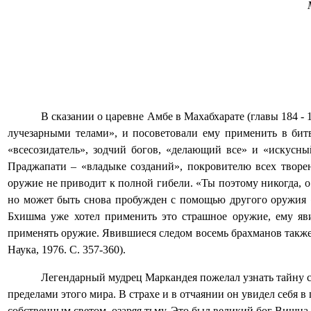
В сказании о царевне Амбе в Махабхарате (главы 184 - 
лучезарными телами», и посоветовали ему применить в бит
«всесозидатель», зодчий богов, «делающий все» и «искусны
Праджапати – «владыке созданий», покровителю всех творе
оружие не приводит к полной гибели. «Ты поэтому никогда, о
но может быть снова пробужден с помощью другого оружия «
Бхишма уже хотел применить это страшное оружие, ему яв
применять оружие. Явившиеся следом восемь брахманов также с
Наука, 1976. С. 357-360).
Легендарный мудрец Маркандея пожелал узнать тайну сот
пределами этого мира. В страхе и в отчаянии он увидел себя в
собственным светом, озаряя тьму. Это был великий бог Вишна