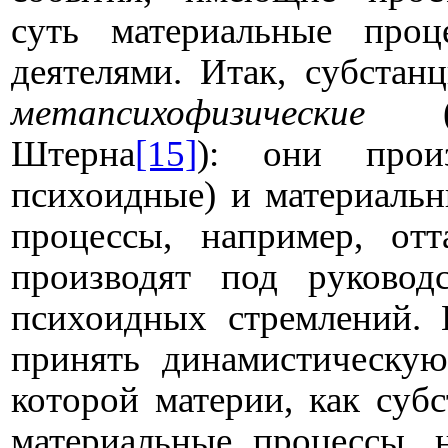
суть материальные про
деятелями. Итак, субстан
метапсихофизические
(те
Штерна
[15]
): они прои
психоидные) и материальн
процессы, например, от
производят под руковод
психоидных стремлений. 
принять динамистическу
которой материи, как субс
материальные процессы, 