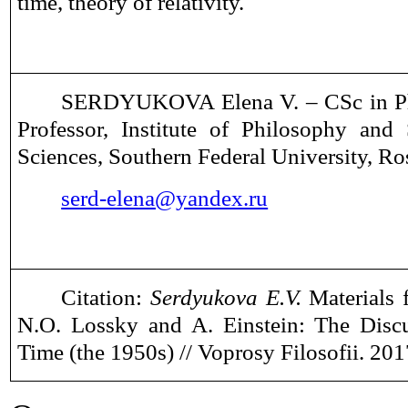
time, t
heory of
relativity.
SERDYUKOVA Elena
V.
– CSc in P
Professor, Institute of Philosophy and 
Sciences, Southern Federal University, R
serd-elena@yandex.ru
Citation:
Serdyukova E
.V.
Materials 
N.O. Lossky and A. Einstein: The Disc
Time (the 1950s) // Voprosy Filosofii. 201