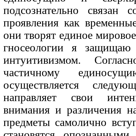
подсознательно связан 
проявления как временны
они творят единое мировое
гносеологии я защищаю 
интуитивизмом. Соглас
частичному единосущ
осуществляется следую
направляет свои инте
внимания и различения н
предметы самолично вступ
становятся опознанными