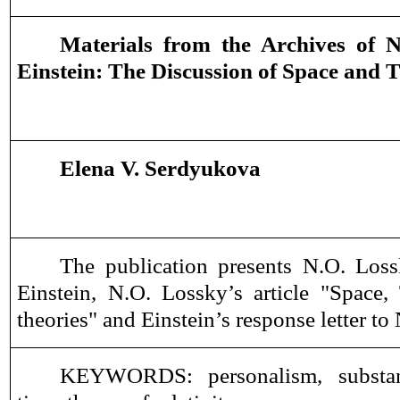
Material
s
from the Archives of N
Einstein:
The Discussion
of
Space and 
Elena
V.
Serdyukova
The publication presents N.O. Los
Einstein, N.O. Lossky’s article "Space,
theories" and Einstein
’s
response letter to
KEYWORDS: personalism,
substa