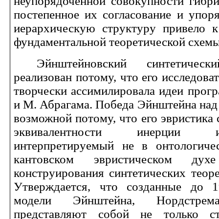
неупорядоченной совокупности гибр
постепенное их согласование и упор
иерархическую структуру привело 
фундаментальной теоретической схем
Эйнштейновский синтетичес
реализован потому, что его исследова
творчески ассимилировала идеи прогр
и М. Абрагама. Победа Эйнштейна над
возможной потому, что его эвристика
эквивалентности инерции 
интерпретируемый не в онтологиче
кантовском эвристическом дух
конструирования синтетических теоре
Утверждается, что созданные до 1
модели Эйнштейна, Нордстре
представляют собой не только ст