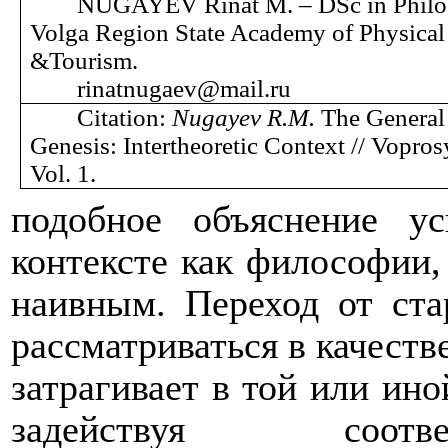
NUGAYEV Rinat M. – DSc in Philos
Volga Region State Academy of Physical 
&Tourism.
rinatnugaev
@
mail
.
ru
Citation:
Nugayev R.M.
The General 
Genesis: Intertheoretic Context // Vopros
Vol
. 1.
подобное объяснение у
контексте как философии,
наивным. Переход от ст
рассматриваться в качестве
затрагивает в той или ин
задействуя соотв