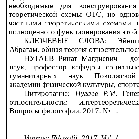
необходимые для конструирования
теоретической схемы ОТО, но одно
частными теоретическими схемами,
полноценного функционирования этой 
КЛЮЧЕВЫЕ СЛОВА: Эйнштей
Абрагам, общая теория относительнос
НУГАЕВ Ринат Магдиевич – до
наук, профессор кафедры социальн
гуманитарных наук Поволжской 
академии физической культуры, спорта
Цитирование:
Нугаев Р.М.
Генез
относительности: интертеоретичес
Вопросы философии. 2017. № 1.
Voprosy Filosofii. 201
7
. Vol.
1
.