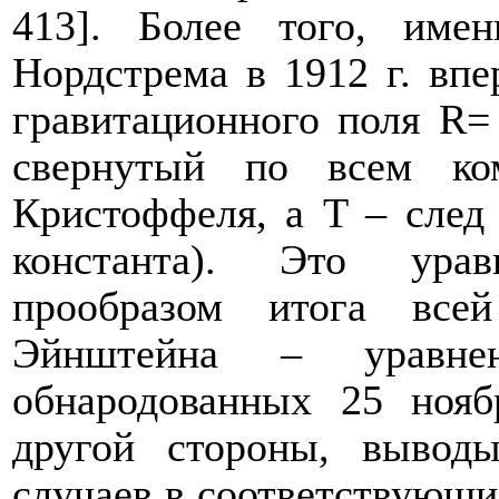
413]. Более того, име
Нордстрема в 1912 г. вп
гравитационного поля
R
свернутый по всем ко
Кристоффеля, а
T
– след 
константа). Это урав
прообразом итога всей
Эйнштейна – уравнен
обнародованных 25 нояб
другой стороны, выво
случаев в соответствующи