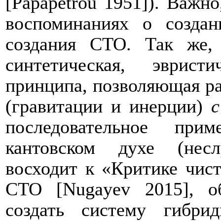
[
Papapetrou
1951]). Важно
воспоминаниях о созда
создания СТО. Так же, 
синтетическая, эврист
принципа, позволяющая ра
(гравитации и инерции)
с
последовательное при
кантовском духе (нес
восходит к «Критике чист
СТО [
Nugayev
2015], о
создать систему гибри