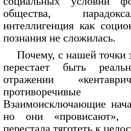
социальных условий ф
общества, парадокса
интеллигенция как соци
познания не сложилась.
Почему, с нашей точки 
перестает быть реаль
отражении «кентавр
противоречивые 
Взаимоисключающие начал
но они «провисают», п
перестала тяготеть к цело