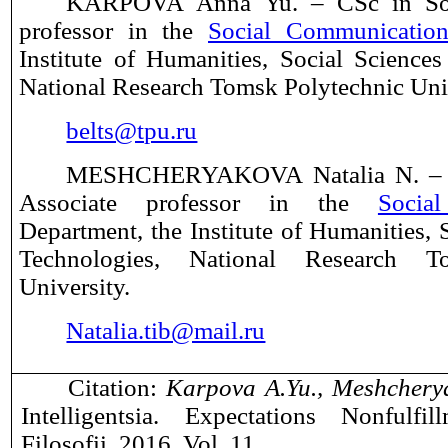
KARPOVA Anna
Yu.
– CSc in Soc
professor
in the
Social Communicatio
Institute of Humanities, Social Science
National Research Tomsk Polytechnic Univ
belts@tpu.ru
MESHCHERYAKOVA Natalia N. 
Associate professor
in the
Socia
Department,
the Institute of Humanities,
Technologies, National Research T
University.
Natalia.tib@mail.ru
Citation:
Karpova A.Yu., Meshchery
Intelligentsia. Expectations
Nonfulfil
Filosofii
.
2016. Vol. 11.