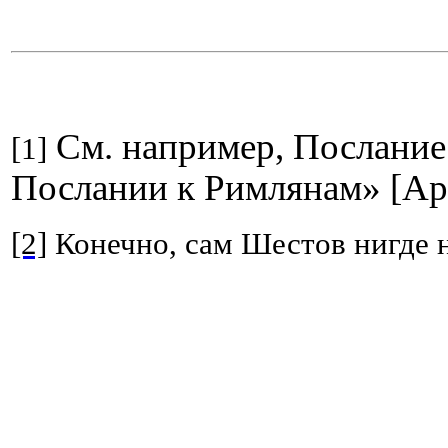
См. например, Послание 
[1]
Послании к Римлянам» [Аре
[2]
Конечно, сам Шестов нигде н