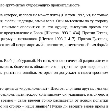
его аргументам будоражащую пронзительность.
ив которое, человек не может жить) [Шестов 1992, 59] не только
ия, любви, надежды, самой веры. Они вытеснены по ту сторону
в призывал ополчиться на это чудище, выступив против его
ое представление о Боге» [Шестов 1993
I
, 434]. Против Гегеля,
 к разуму и познанию» [Шестов 1993
I
, 417]. Против Гуссерля,
тся некий непримиримый антагонизм, ожесточеннейшая борьба
ов. Выбор абсурдный. Из того, что классический рационализм в
ктов и, более того, обнажает его внутренние противоречия, не
а, указать на ошибки, которые он допускает в своем яростном
то целится «иррационалист» Шестов, спрятана другая, главная
иррационалистического критицизма» он указывает, например, в
 времен ‒ связь времен точно распадается от всякой попытки
то ни стоило ‒ наше знание? Нужно ли вводить вновь время в