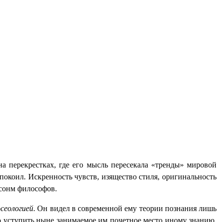
на перекрестках, где его мысль пересекала «тренды» мировой
спокоил. Искренность чувств, изящество стиля, оригинальность
 сонм философов.
осеологией
. Он видел в современной ему теории познания лишь
о уступить ныне занимаемое им почетное место иному знанию.