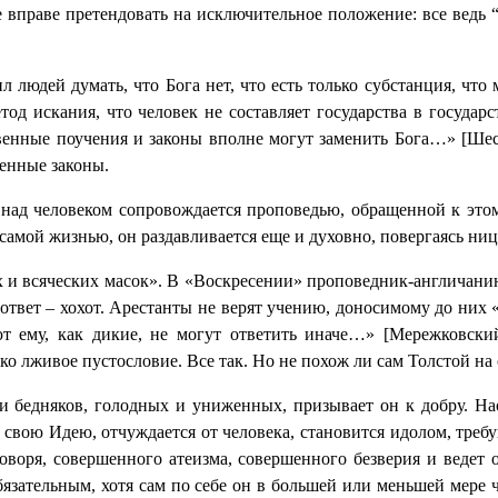
 не вправе претендовать на исключительное положение: все вед
ил людей думать, что Бога нет, что есть только субстанция, что
од искания, что человек не составляет государства в государс
твенные поучения и законы вполне могут заменить Бога…» [Ше
енные законы.
 над человеком сопровождается проповедью, обращенной к этом
мой жизнью, он раздавливается еще и духовно, повергаясь ниц 
ех и всяческих масок». В «Воскресении»
проповедник-англичанин
ответ ‒ хохот. Арестанты не верят учению, доносимому до них 
т ему, как дикие, не могут ответить иначе…» [Мережковский
ько лживое пустословие. Все так. Но не похож ли сам Толстой на
ди бедняков, голодных и униженных, призывает он к добру. На
 в свою Идею, отчуждается от человека, становится идолом, тр
оворя, совершенного атеизма, совершенного безверия и ведет 
язательным, хотя сам по себе он в большей или меньшей мере 