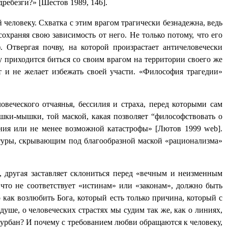
вдребезги?»
[
Шестов 1989, 146
]
.
й человеку. Схватка с этим врагом трагически безнадежна, ведь
охраняя свою зависимость от него. Не только потому, что его
). Отвергая почву, на которой произрастает античеловечески
му приходится биться со своим врагом на территории своего же
т и не желает избежать своей участи. «Философия трагедии»
веческого отчаянья, бессилия и страха, перед которыми сам
шки-мышки, той маской, какая позволяет “философствовать о
сения или не менее возможной катастрофы» [Лютов 1999
web
].
ьтуры, скрывающим под благообразной маской «рационализма»
 другая заставляет склониться перед «вечным и неизменным
что не соответствует «истинам» или «законам», должно быть
о как возлюбить Бога, который есть только причина, который с
душе, о человеческих страстях мы судим так же, как о линиях,
и чурбан? И почему с требованием любви обращаются к человеку,