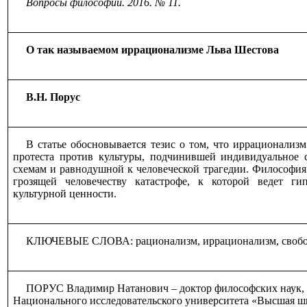
Вопросы философии. 2016. № 1
1
.
О так называемом иррационализме Льва Шестова
В.Н. Порус
В статье обосновывается тезис о том, что иррационализ
протеста против культуры, подчинившей индивидуальное 
схемам и равнодушной к человеческой трагедии. Философия
грозящей человечеству катастрофе, к которой ведет ги
культурной ценности.
КЛЮЧЕВЫЕ СЛОВА: рационализм, иррационализм, свобода,
ПОРУС Владимир Натанович ‒ доктор философских наук,
Национального исследовательского университета «Высшая ш