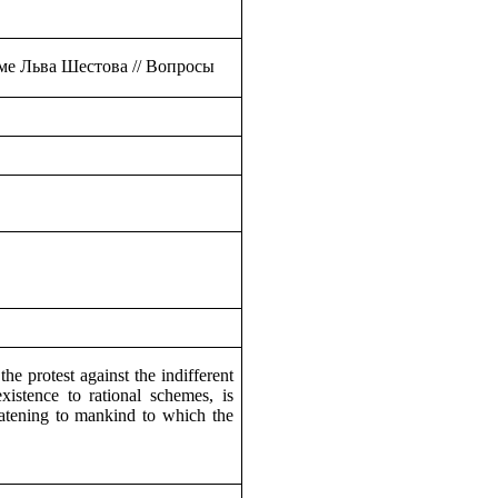
зме Льва Шестова
// Вопросы
 the protest against the indifferent
istence to rational schemes, is
eatening to mankind to which the