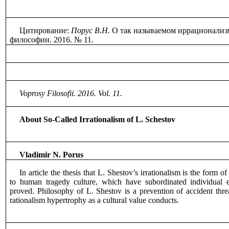
Цитирование:
Порус В.Н
.
О так называемом иррационали
филосо
фии. 2016. № 11.
Voprosy
Filosofii
. 2016.
Vol
. 11.
About So-Called Irrationalism of L. Schestov
Vladimir N. Porus
In article the thesis that L. Shestov’s irrationalism is the form of
to human tragedy culture, which have subordinated individual ex
proved. Philosophy of L. Shestov is a prevention of accident thr
rationalism hypertrophy as a cultural value conducts.