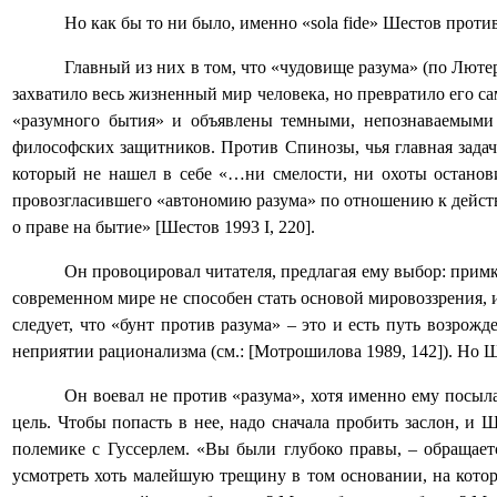
Но как бы то ни было, именно «
sola
fide
» Шестов проти
Главный из них в том, что «чудовище разума» (по Лютер
захватило весь жизненный мир человека, но превратило его с
«разумного бытия» и объявлены темными, непознаваемым
философских защитников. Против Спинозы, чья главная задач
который не нашел в себе «…ни смелости, ни охоты останови
провозгласившего «автономию разума» по отношению к дейст
о праве на бытие» [Шестов 1993
I
, 220].
Он провоцировал читателя, предлагая ему выбор: примк
современном мире не способен стать основой мировоззрения, и
следует, что «бунт против разума» ‒ это и есть путь возрож
неприятии рационализма (см.:
[Мотрошилова 1989, 142]
). Но 
Он воевал не против «разума», хотя именно ему посыл
цель. Чтобы попасть в нее, надо сначала пробить заслон, и 
полемике с Гуссерлем.
«Вы были глубоко правы, ‒ обращается
усмотреть хоть малейшую трещину в том основании, на котор