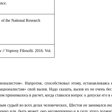
ence.
of the National Research
v
// Voprosy Filosofii. 2016. Vol.
оналистом». Напротив, способствовал этому, останавливаясь 
ационалистам» свой вызов. Надо сказать, вызов их не очень бе
ом принималось в расчет, когда ставился вопрос о допуске его в
ным судьей во всех делах человеческих, Шестов не занимался
гн
шенно или, быть может, оно несовершенно и в силу этого должн