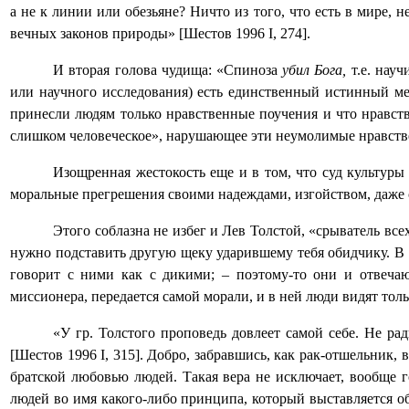
а не к линии или обезьяне? Ничто из того, что есть в мире,
вечных законов природы» [Шестов 1996
I
,
274].
И вторая голова чудища: «Спиноза
убил Бога,
т.е. науч
или научного исследования) есть единственный истинный мет
принесли людям только нравственные поучения и что нравс
слишком человеческое», нарушающее эти неумолимые нравств
Изощренная жестокость еще и в том, что суд культуры
моральные прегрешения своими надеждами, изгойством, даже са
Этого соблазна не избег и Лев Толстой, «срыватель вс
нужно подставить другую щеку ударившему тебя обидчику. В 
говорит с ними как с дикими; ‒ поэтому-то они и отвечаю
миссионера, передается самой морали, и в ней люди видят тол
«У гр. Толстого проповедь довлеет самой себе. Не ра
[
Шестов 1996
I
,
315]. Добро, забравшись, как рак-отшельник,
братской любовью людей. Такая вера не исключает, вообще г
людей во имя какого-либо принципа, который выставляется об