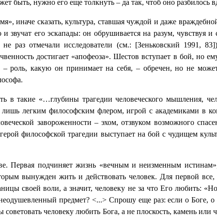
ет быть, нужно его еще толкнуть ‒ да так, чтоб оно разбилось 
емя», иначе сказать, культура, ставшая чуждой и даже враждебно
и звучат его эскапады: он обрушивается на разум, чувствуя и с
 не раз отмечали исследователи (см.:
[Зеньковский 1991, 83]
очвенность достигает «апофеоза». Шестов вступает в бой, но е
 – роль, какую он принимает на себя, – обречен, но не може
лософа.
уть в такие «…глубины
трагедии человеческого мышления, чело
я лишь легким философским флером, игрой с академиками в ко
еловеческой завороженности – эхом, отзвуком возможного спа
герой философской трагедии выступает на бой с чудищем кул
две. Первая подчиняет жизнь «вечным и неизменным истинам»,
рым вынужден жить и действовать человек. Для первой все, 
ницы своей воли, а значит, человеку не за что Его любить: «Н
 неодушевленный предмет? <...>
Спрошу еще раз: если о Боге, о 
 бы советовать человеку любить Бога, а не плоскость, камень ил