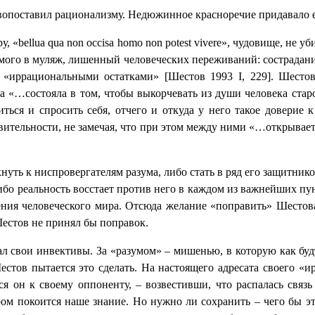
вопоставил рационализму. Недюжинное красноречие придавало 
у, «
bellua
qua
non
occisa
homo
non
potest
vivere
», чудовище, не уб
амого в муляж, лишенный человеческих переживаний: сострадан
и «иррациональными остатками» [Шестов 1993
I
, 229]. Шесто
а «…состояла в том, чтобы выкорчевать из души человека стар
ться и спросить себя, отчего и откуда у него такое доверие
вительности, не замечая, что при этом между ними «…открывае
нуть к ниспровергателям разума, либо стать в ряд его защитник
бо реальность восстает против него в каждом из важнейших пун
дения человеческого мира. Отсюда желание «поправить» Шестов
Шестов не принял бы поправок.
ал свои инвективы. За «разумом» ‒ мишенью, в которую как буд
Шестов пытается это сделать. На настоящего адресата своего «
 он к своему оппоненту, ‒ возвестивши, что распалась связь
ом покоится наше знание. Но нужно ли сохранить ‒ чего бы э