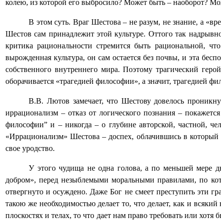
колею, из которой его выбросило? Может быть ‒ наоборот? Мож
В этом суть. Враг Шестова – не разум, не знание, а «вр
Шестов сам принадлежит этой культуре. Оттого так надрывно 
критика рациональности стремится быть рациональной, что
вырожденная культура, он сам остается без почвы, и эта бесп
собственного внутреннего мира. Поэтому трагический герой
оборачивается «трагедией философии», а значит, трагедией фи
В.В. Лютов замечает, что Шестову довелось проникн
иррационализм – отказ от логического познания – покажетс
философии” и – никогда – о глубине авторской, частной, ч
«Иррационализм» Шестова – доспех, облачившись в который 
свое уродство.
У этого чудища не одна голова, а по меньшей мере 
добром», перед незыблемыми моральными правилами, по кото
отвергнуто и осуждено. Даже Бог не смеет преступить эти гра
такою же необходимостью делает то, что делает, как и всякий
плоскостях и телах, то что дает нам право требовать или хотя