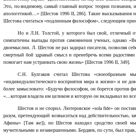
Это, по-видимому, самый главный вопрос теории познания, и 
апологетикой…»
[
Шестов 1996 II, 286
]
. Такие высказывания н
Шестова считаться «подлинным философом», следующим принц
Но и Л.Н. Толстой, у которого был свой, отличный о
симпатичны выпады против самомнения ученых, однако «Вел
двоемыслии.
Л. Шестов не раз задирал писателя, позволяя се
смертный бой здравый смысл и пренебречь всеми радостям
помогает нам устраивать свою жизнь» [Шестов 1996
II
, 349].
С.Н. Булгаков считал Шестова «своеобразным м
«индивидуалистического восприятия мира и жизни» и не дове
более замысловато: «Будучи философом, он борется против ф
«…которая владела им целиком и которую он вкладывал во все н
Шестов и не спорил. Лютеровское «
sola
fide
» он постав
разум, претендующий возвыситься над действительностью, заб
Афины» [Там же]), но Шестов находил сродство своей мы
мучительными и незавершенными. Бердяев, по сути, был прав, 