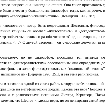
этого вопроса она никогда не ставит. Она хочет прославлять с
е были в чести у большинства философов тогда, как, впрочем, 
ипу «свободного искания истины» [Левицкий 1996, 387].
т «апологетов», повод быть недовольным Шестовым, философа
икие кануны» он обозвал «пустословием» и «декадентством» [
бе «разоблачать» великого разоблачителя: «С одной стороны, в
и жизни.
<
…
>
С другой стороны – он судорожно держится за раз
ыслителем», но не философом, поскольку тот пытался с
ряя ее «универсалистским» обоснованиям или оправданиям дей
илософии… и хочет философствовать как “подпольный человек” 
аписанное им» [Бердяев 1990, 251], и эта тема религиозная.
ил в заголовок одной из своих работ, которую не без основани
равшись на метафизические ходули. Какова эта вера? Бердяев 
сли и с религиозными исканиями Лютера, Керкегора, Паск
замечая, что Шестов «…искал веры, но он не выразил самой вер