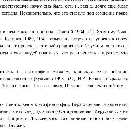
уществующую науку, она была, есть и, верно, долго еще будет
и сегодня. Неудивительно, что это ставило под сомнение право
 в нем также не признал [Толстой 1934, 21]. Хотя ему были
Булгаков 1989, 104], возможно, осерчав на упреки в своем
 нем живет пророк… готовый сродниться с безумием, вызвать на
ум и учит людей надеяться, что религия есть как раз то, что
мотреть на философию «извне», критикуя ее с позиции
ствительности [Булгаков 1993, 522]. Н.А. Бердяев выражался
Достоевского». По его словам, Шестов ‒ человек одной темы,
й считают ключом к его философии. Вера оттесняет и вытесняет
видит в ней след иудаизма («Он представляет Иерусалим, а не
аля, Ницше и Достоевского. Его личные поиски Бога были
ы» [Там же].