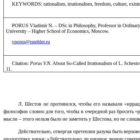
KEYWORDS: rationalism, irrationalism, freedom, culture, exist
PORUS Vladimir N. ‒ DSc in Philosophy, Professor in Ordinary 
University ‒ Higher School of Economics, Moscow.
vporus@rambler.ru
Citation:
Porus V.N.
About So-Called Irrationalism of L. Schesto
1
1
.
Л. Шестов не противился, чтобы его называли «ирраци
философии словно для того, чтобы в очередной раз бросить «р
мысли – этого нельзя было не заметить у Шестова, но не слишк
Действительно, отвергая претензии разума быть верхов
апологетику науки: «Действительно ли научное знание совер