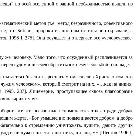
ь “вещи” во всей вселенной с равной необходимостью вышли из
 математический метод (т.е. метод безразличного, объективного
тве, что Библия, пророки и апостолы истины не открывали, а
стов 1996
I
, 275]. Она осуждает и отвергает все «человеческое,
у же человеку. Мало того, что осужденный расплачивается за
перед судом и не смея обратиться к нему с мольбой о пощаде.
 пытается объяснить арестантам смысл слов Христа о том, что
«чужим человеком», который смотрит на них, «…как на диких,
 1995, 237]. Лицемерие, проступающее сквозь благообразие
 свою карикатуру?
оборот, все эти несчастные вспоминаются только ради добра»
ебующим жертв. «Бог умышленно подменивается добром, а добро
обязательно к стремлению уничтожать, душить, давить других
чужд и не нужен ни его защитнику, ни людям» [
Шестов 1996
I
,