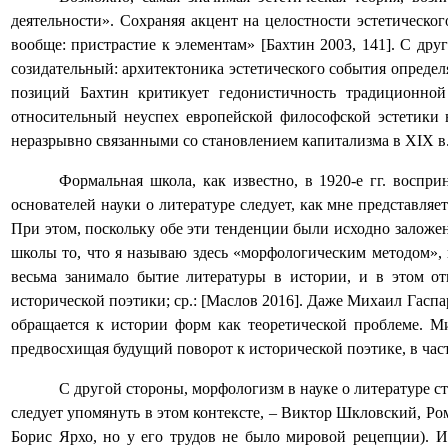
деятельности». Сохраняя акцент на целостности эстетическо
вообще: пристрастие к элементам» [Бахтин 2003, 141]. С др
созидательный: архитектоника эстетического события опреде
позиций Бахтин критикует гедонистичность традиционной
относительный неуспех европейской философской эстетики в
неразрывно связанными со становлением капитализма в
XIX
в
Формальная школа, как известно, в 1920-е гг. воспр
основателей науки о литературе следует, как мне представляе
При этом, поскольку обе эти тенденции были исходно заложе
школы то, что я называю здесь «морфологическим методом»
весьма занимало бытие литературы в истории, и в этом о
исторической поэтики; ср.: [Маслов 2016]. Даже Михаил Гаспа
обращается к истории форм как теоретической проблеме. 
предвосхищая будущий поворот к исторической поэтике, в част
С другой стороны, морфологизм в науке о литературе с
следует упомянуть в этом контексте, – Виктор Шкловский, Р
Борис Ярхо, но у его трудов не было мировой рецепции). 