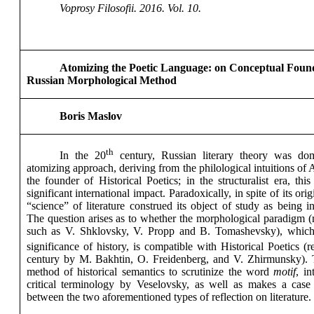
Voprosy Filosofii. 2016. Vol. 10.
Atomizing the Poetic Language: on Conceptual Found
Russian Morphological Method
Boris Maslov
th
In the 20
century, Russian literary theory was dom
atomizing approach, deriving from the philological intuitions of
the founder of Historical Poetics; in the structuralist era, th
significant international impact. Paradoxically, in spite of its ori
“science” of literature construed its object of study as being i
The question arises as to whether the morphological paradigm (
such as V. Shklovsky, V. Propp and B. Tomashevsky), which
significance of history, is compatible with Historical Poetics (
century by M. Bakhtin, O. Freidenberg, and V. Zhirmunsky). T
method of historical semantics to scrutinize the word
motif
, in
critical terminology by Veselovsky, as well as makes a case
between the two aforementioned types of reflection on literature.