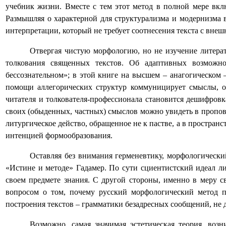
учебник жизни. Вместе с тем этот метод в полной мере вкл
Размышляя о характерной для структурализма и модернизма
интерпретации, который не требует соотнесения текста с вне
Отвергая чистую морфологию, но не изучение литерат
толкования священных текстов. Об адаптивных возможнос
бессознательном»; в этой книге на высшем – анагогическом
помощи аллегорических структур коммуницирует смыслы, 
читателя и толкователя-профессионала становится дешифров
своих (обыденных, частных) смыслов можно увидеть в пропове
литургическое действо, обращенное не к пастве, а в простран
интенцией формообразования.
Оставляя без внимания герменевтику, морфологический
«Истине и методе» Гадамер. По сути сциентистский идеал л
своем предмете знания. С другой стороны, именно в меру с
вопросом о том, почему русский морфологический метод 
построения текстов – грамматики безадресных сообщений, не
Возможно, самая значимая эстетическая теория, воз