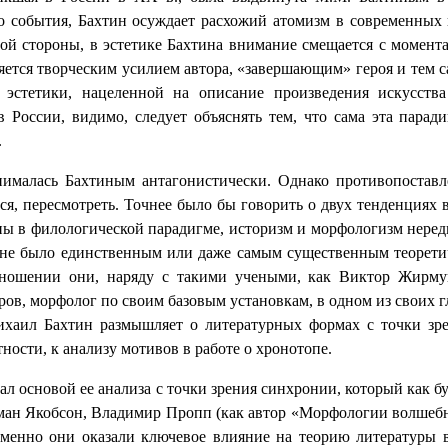
го события, Бахтин осуждает расхожий атомизм в современных 
угой стороны, в эстетике Бахтина внимание смещается с момент
ляется творческим усилием автора, «завершающим» героя и тем 
 эстетики, нацеленной на описание произведения искусства
 России, видимо, следует объяснять тем, что сама эта парад
.
инималась Бахтиным антагонистически. Однако противопостав
тся, пересмотреть. Точнее было бы говорить о двух тенденциях
ны в филологической парадигме, историзм и морфологизм неред
, не было единственным или даже самым существенным теорет
тношении они, наряду с такими учеными, как Виктор Жирму
ров, морфолог по своим базовым установкам, в одном из своих 
Михаил Бахтин размышляет о литературных формах с точки з
ности, к анализу мотивов в работе о хронотопе.
тал основой ее анализа с точки зрения синхронии, который как 
оман Якобсон, Владимир Пропп (как автор «Морфологии волшебно
Именно они оказали ключевое влияние на теорию литературы