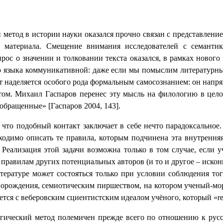
метод в истории науки оказался прочно связан с представлени
) материала. Смещение внимания исследователей с семант
рос о значении и толковании текста оказался, в рамках новог
зыка коммуникативной: даже если мы помыслим литературный 
т наделяется особого рода формальным самосознанием: он напряж
том. Михаил Гаспаров перенес эту мысль на филологию в цел
 обращенные» [Гаспаров 2004, 143].
 что подобный контакт заключает в себе нечто парадоксальное
бходимо описать те правила, которым подчинена эта внутренн
 Реализация этой задачи возможна только в том случае, если 
правилам других потенциальных авторов (и то и другое – искон
ературе может состояться только при условии соблюдения то
порождения, семиотическим пиршеством, на котором ученый-мор
ется с веберовским сциентистским идеалом учёного, который «
r
ический метод полемичен прежде всего по отношению к русс