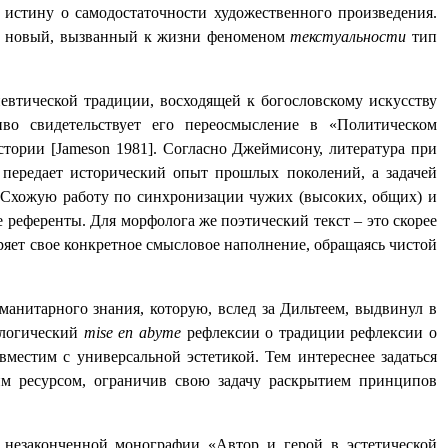
 истину о самодостаточности художественного произведения.
на новый, вызванный к жизни феноменом
текстуальности
тип
евтической традиции, восходящей к богословскому искусству
иво свидетельствует его переосмысление в «Политическом
стории [
Jameson
1981]. Согласно Джеймисону, литература при
передает исторический опыт прошлых поколений, а задачей
. Схожую работу по синхронизации чужих (высоких, общих) и
 референты. Для морфолога же поэтический текст – это скорее
еряет свое конкретное смысловое наполнение, обращаясь чистой
манитарного знания, которую, вслед за Дильтеем, выдвинул в
ологический
mise
en
abyme
рефлексии о традиции рефлексии о
местим с универсальной эстетикой. Тем интереснее задаться
м ресурсом, ограничив свою задачу раскрытием принципов
незаконченной монографии «Автор и герой в эстетической