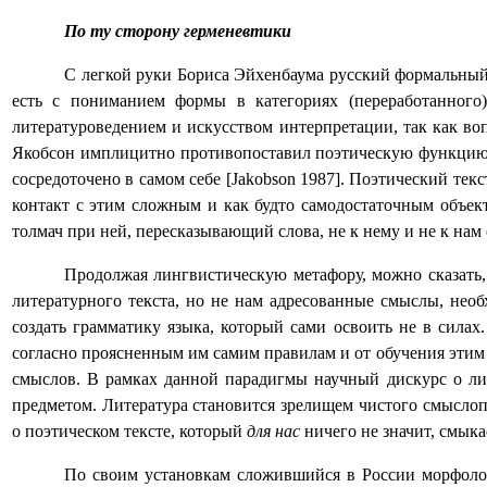
По
ту
сторону
герменевтики
С легкой руки Бориса Эйхенбаума русский формальный 
есть с пониманием формы в категориях (переработанного
литературоведением и искусством интерпретации, так как воп
Якобсон имплицитно противопоставил поэтическую функцию я
сосредоточено в самом себе [
Jakobson
1987]. Поэтический текс
контакт с этим сложным и как будто самодостаточным объек
толмач при ней, пересказывающий слова, не к нему и не к нам
Продолжая лингвистическую метафору, можно сказать,
литературного текста, но не нам адресованные смыслы, нео
создать грамматику языка, который сами освоить не в силах.
согласно проясненным им самим правилам и от обучения этим 
смыслов. В рамках данной парадигмы научный дискурс о лит
предметом. Литература становится зрелищем чистого смысло
о поэтическом тексте, который
для нас
ничего не значит, смыка
По своим установкам сложившийся в России морфолог