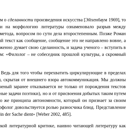
ем о
сделанности
произведения искусства [Эйхенбаум 1969], то
ики на морфологию литературы ознаменовало разрыв между
о метода, вопросом по сути дела второстепенным. Позже Роман
текст как сообщение, сообщение это не направлено вовне, а
енно думает свою сделанность, и задача ученого – вступить в
ом: «Филолог – не собеседник прошлой культуры, а скромный
. Ведь для того чтобы перехватить циркулирующие в пределах
яя, скрытая от внешнего взора автокоммуникация. Мы должны
ученый заранее отказывается не только от порождения текстов
ные задачи поэтики), но и от присвоения добытых таким путем
го же принципа автономности, который он признает за своим
фолог довольствуется ролью разносчика блюд. Представление
ein
der
Sache
dient
» [
Weber
2002, 485].
кой литературной критике, наивно читающей литературу как