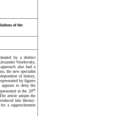
ations of the
inated by a distinct
 Alexander Veselovsky,
is approach also had a
gins, the new specialist
ndependent of history.
represented by figures
 appears to deny the
th
represented in the 20
he article adopts the
troduced into literary-
 for a rapprochement