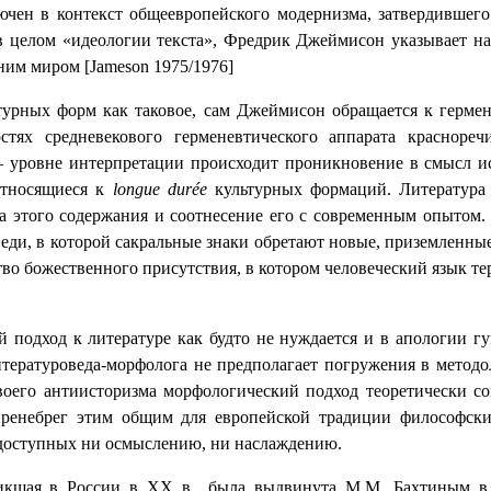
ючен в контекст общеевропейского модернизма, затвердившего
 в целом «идеологии текста», Фредрик Джеймисон указывает 
шним миром [
Jameson
1975/1976]
урных форм как таковое, сам Джеймисон обращается к гермен
тях средневекового герменевтического аппарата краснореч
 – уровне интерпретации происходит проникновение в смысл и
относящиеся к
longue
dur
é
e
культурных формаций. Литература 
ка этого содержания и соотнесение его с современным опытом
ди, в которой сакральные знаки обретают новые, приземленные
ство божественного присутствия, в котором человеческий язык т
 подход к литературе как будто не нуждается и в апологии гу
итературоведа-морфолога не предполагает погружения в метод
воего антиисторизма морфологический подход теоретически сов
пренебрег этим общим для европейской традиции философски
 доступных ни осмыслению, ни наслаждению.
никшая в России в
XX
в., была выдвинута М.М. Бахтиным в 