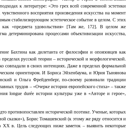
подходах к литературе: «Это грех всей современной эстетики
а чувственного восприятия произведения искусства на момент
самым стабилизирующим эстетическое событие в целом. С этих
 как «предмета удовольствия» [Там же, 172]. В целом же
игма детерминирована процессами объективизации искусства,
ление Бахтина как дилетанта от философии и опоязовцев как
 в пределах русской теории – исторической и морфологической.
ко совпадали в своих интенциях. Даже в пределах формальной
ическим ориентиром. И Бориса Эйхенбаума, и Юрия Тынянова
нский и Ольга Фрейденберг, по-своему развивали традиции
главных трудов – «Очерке истории европейского стиха» – также
рения
longue
dur
é
e
истории культуры уже в «Авторе и герое»,
будто противопоставлен исторической поэтике. Ученые, которых
й сказки»), Борис Томашевский (к этому же ряду относится и
 в
XX
в. Цель следующих ниже заметок – выявить некоторые