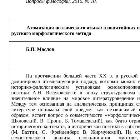
Вопросы философии. 2016. № 10.
Атомизация поэтического языка: о понятийных 
русского морфологического метода
Б.П. Маслов
На протяжении большей части
XX
в. в русской 
доминировал атомизирующий подход, который можно в
историко-филологическим установкам основоположн
поэтики А.Н. Веселовского; в эпоху структурализма 
значительное влияние на мировое литературоведение 
Между тем основанная на аналитических принципах сп
литературе понимала свой предмет как независимый 
образом, встает вопрос о совместимости «морфологичес
Шкловский, В. Пропп, Б. Томашевский), как будто отр
исторического контекста, и исторической поэтики в собст
(М. Бахтин, О. Фрейденберг, В. Жирмунский). На ос
семантического анализа слова-понятия «мотив