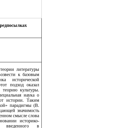
предпосылках
теории литературы
озвести к базовым
ика исторической
этот подход оказал
и теорию культуры.
ециальная наука о
от истории. Таким
кой» парадигмы (В.
ицающей значимость
венном смысле слова
новании историко-
», введенного в