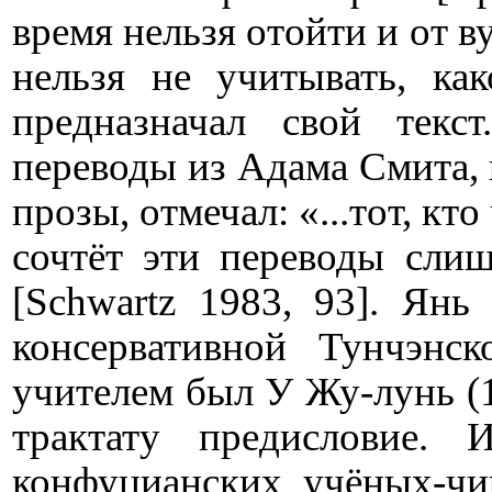
время нельзя отойти и от в
нельзя не учитывать, к
предназначал свой текс
переводы из Адама Смита,
прозы, отмечал: «...тот, кт
сочтёт эти переводы сли
[
Schwartz
1983, 93]. Янь
консервативной Тунчэнс
учителем был У Жу-лунь (1
трактату предисловие.
конфуцианских учёных-чи