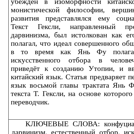
убеждён в изоморфности китайск
монистической философии, вершин
развития представлялся ему соци
Текст Гексли, направленный пр
дарвинизма, был истолкован как ег
полагал, что идеал совершенного об
в то время как Янь Фу полагал
искусственного отбора в челове
приведёт к созданию Утопии, и в
китайский язык. Статья предваряет п
язык восьмой главы трактата Янь Ф
текста Т. Гексли, на основе которог
переводчик.
КЛЮЧЕВЫЕ СЛОВА:
конфуциа
дарвинизм, естественный отбор, ис