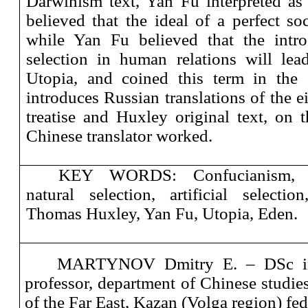
Darwinism text, Yan Fu interpreted as
believed that the ideal of a perfect soc
while Yan Fu believed that the introd
selection in human relations will lea
Utopia, and coined this term in the
introduces Russian translation
s
of the e
treatise and Huxley original text, on 
Chinese translator worked.
KEY WORDS:
Confucianism,
natural selection, artificial selection
Thomas Huxley, Yan Fu, Utopia, Eden
.
MARTYNOV Dmitry E. ‒ DSc in H
professor, department of Chinese studies
of the Far East, Kazan (Volga region) fed