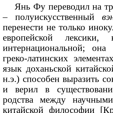
Янь Фу переводил на т
– полуискусственный
вэ
перенести не только иноку
европейской лексики,
интернациональной; она
греко-латинских элемента
язык доханьской китайской
н.э.) способен выразить с
и верил в существовани
родства между научным
китайской философии [К