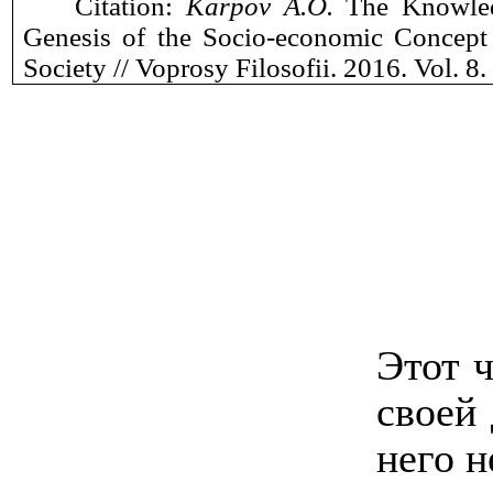
Citation:
Karpov A.O.
The Knowled
Genesis of the Socio-economic Concept
Society // Voprosy Filosofii. 2016. Vol.
8
.
Этот ч
своей
него н