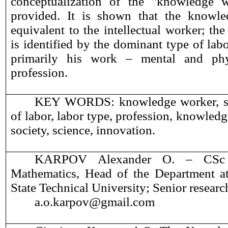
conceptualization of the "knowledge w
provided. It is shown that the knowle
equivalent to the intellectual worker; t
is identified by the dominant type of labo
primarily his work – mental and phys
profession.
KEY WORDS: knowledge worker, soci
of labor, labor type, profession, knowledge
society, science, innovation.
KARPOV Alexander O.
–
CS
Mathematics, Head of the Department
State Technical University; Senior research 
a
.
o
.
karpov
@
gmail
.
com